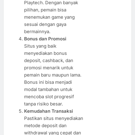
Playtech. Dengan banyak
pilihan, pemain bisa
menemukan game yang
sesuai dengan gaya
bermainnya.
Bonus dan Promosi
Situs yang baik
menyediakan bonus
deposit, cashback, dan
promosi menarik untuk
pemain baru maupun lama.
Bonus ini bisa menjadi
modal tambahan untuk
mencoba slot progresif
tanpa risiko besar.
Kemudahan Transaksi
Pastikan situs menyediakan
metode deposit dan
withdrawal yang cepat dan