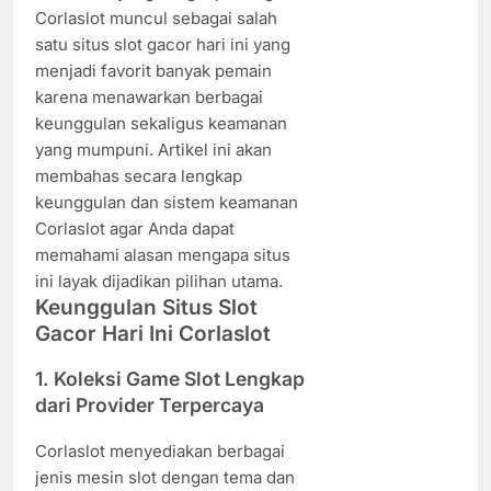
Corlaslot muncul sebagai salah
satu situs slot gacor hari ini yang
menjadi favorit banyak pemain
karena menawarkan berbagai
keunggulan sekaligus keamanan
yang mumpuni. Artikel ini akan
membahas secara lengkap
keunggulan dan sistem keamanan
Corlaslot agar Anda dapat
memahami alasan mengapa situs
ini layak dijadikan pilihan utama.
Keunggulan Situs Slot
Gacor Hari Ini Corlaslot
1. Koleksi Game Slot Lengkap
dari Provider Terpercaya
Corlaslot menyediakan berbagai
jenis mesin slot dengan tema dan