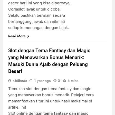
gacor hari ini yang bisa dipercaya,
Corlaslot layak untuk dicoba.
Selalu pastikan bermain secara
bertanggung jawab dan nikmati
setiap kemenangan dengan bijak.
Read More
Slot dengan Tema Fantasy dan Magic
yang Menawarkan Bonus Menarik:
Masuki Dunia Ajaib dengan Peluang
Besar!
4b5bede
1 year ago
0
6 mins
Temukan slot dengan tema fantasy dan magic
yang menawarkan bonus menarik. Pelajari cara
memanfaatkan fitur ini untuk hasil maksimal di
artikel ini!
Slot online dengan
tema fantasy dan magic