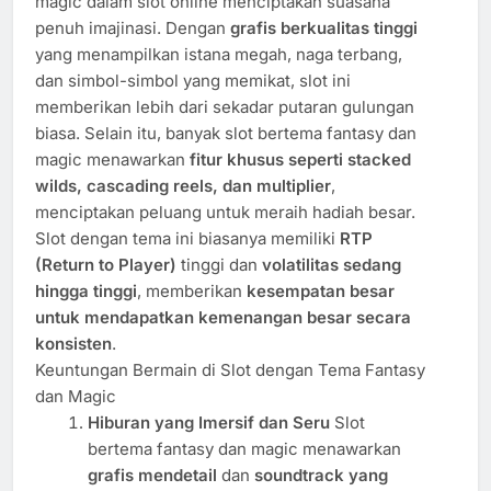
magic dalam slot online menciptakan suasana
penuh imajinasi. Dengan
grafis berkualitas tinggi
yang menampilkan istana megah, naga terbang,
dan simbol-simbol yang memikat, slot ini
memberikan lebih dari sekadar putaran gulungan
biasa. Selain itu, banyak slot bertema fantasy dan
magic menawarkan
fitur khusus seperti stacked
wilds, cascading reels, dan multiplier
,
menciptakan peluang untuk meraih hadiah besar.
Slot dengan tema ini biasanya memiliki
RTP
(Return to Player)
tinggi dan
volatilitas sedang
hingga tinggi
, memberikan
kesempatan besar
untuk mendapatkan kemenangan besar secara
konsisten
.
Keuntungan Bermain di Slot dengan Tema Fantasy
dan Magic
Hiburan yang Imersif dan Seru
Slot
bertema fantasy dan magic menawarkan
grafis mendetail
dan
soundtrack yang