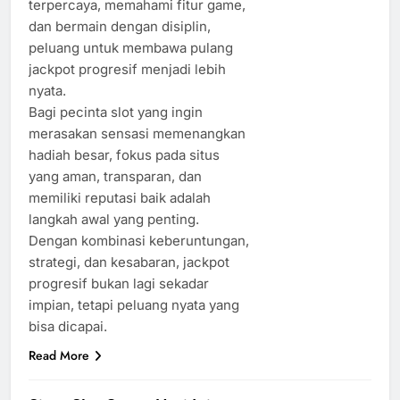
terpercaya, memahami fitur game,
dan bermain dengan disiplin,
peluang untuk membawa pulang
jackpot progresif menjadi lebih
nyata.
Bagi pecinta slot yang ingin
merasakan sensasi memenangkan
hadiah besar, fokus pada situs
yang aman, transparan, dan
memiliki reputasi baik adalah
langkah awal yang penting.
Dengan kombinasi keberuntungan,
strategi, dan kesabaran, jackpot
progresif bukan lagi sekadar
impian, tetapi peluang nyata yang
bisa dicapai.
Read More