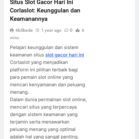
Situs Slot Gacor Hari Ini
Corlaslot: Keunggulan dan
Keamanannya
4b5bede
1 year ago
0
6
mins
Pelajari keunggulan dan sistem
keamanan situs
slot gacor hari ini
Corlaslot yang menjadikan
platform ini pilihan terbaik bagi
para pemain slot online yang
mencari kenyamanan dan peluang
menang.
Dalam dunia permainan slot online,
mencari situs yang terpercaya
dengan sistem keamanan yang
terjamin serta menawarkan
peluang menang yang optimal
adalah hal yang sangat penting.