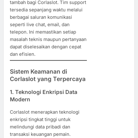
tambah bagi Corlaslot. Tim support
tersedia sepanjang waktu melalui
berbagai saluran komunikasi
seperti live chat, email, dan
telepon. Ini memastikan setiap
masalah teknis maupun pertanyaan
dapat diselesaikan dengan cepat
dan efisien.
Sistem Keamanan di
Corlaslot yang Terpercaya
1. Teknologi Enkripsi Data
Modern
Corlaslot menerapkan teknologi
enkripsi tingkat tinggi untuk
melindungi data pribadi dan
transaksi keuangan pemain.