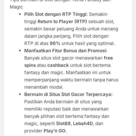
Magic
Pilih Slot dengan RTP Tinggi:
Semakin
tinggi
Return to Player (RTP)
sebuah slot,
semakin besar peluang Anda untuk menang
dalam jangka panjang. Pilih slot dengan
RTP di atas
96%
untuk hasil yang optimal.
Manfaatkan Fitur Bonus dan Promosi:
Banyak situs slot gacor menawarkan
free
spins
atau
cashback
untuk slot bertema
fantasy dan magic. Manfaatkan ini untuk
memperpanjang waktu bermain tanpa harus
menambah modal.
Bermain di Situs Slot Gacor Terpercaya:
Pastikan Anda bermain di situs yang
memiliki reputasi baik dan menawarkan
banyak pilihan slot bertema fantasy dan
magic, seperti
Slot88
,
Lebah4D
, dan
provider
Play’n GO
.