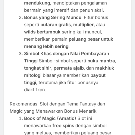
mendukung
, menciptakan pengalaman
bermain yang imersif dan penuh aksi.
Bonus yang Sering Muncul
Fitur bonus
seperti
putaran gratis
,
multiplier
, atau
wilds bertumpuk
sering kali muncul,
memberikan pemain
peluang besar untuk
menang lebih sering
.
Simbol Khas dengan Nilai Pembayaran
Tinggi
Simbol-simbol seperti
buku mantra
,
tongkat sihir
,
permata ajaib
, dan
makhluk
mitologi
biasanya memberikan
payout
tinggi
, terutama jika fitur bonusnya
diaktifkan.
Rekomendasi Slot dengan Tema Fantasy dan
Magic yang Menawarkan Bonus Menarik
Book of Magic (Amatic)
Slot ini
menawarkan
free spins
dengan simbol
yang meluas, memberikan peluang besar