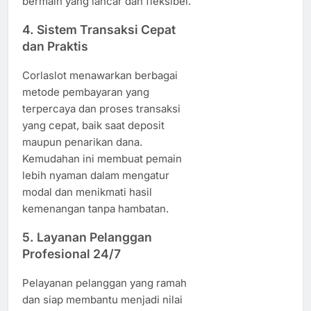
bermain yang lancar dan fleksibel.
4. Sistem Transaksi Cepat
dan Praktis
Corlaslot menawarkan berbagai
metode pembayaran yang
terpercaya dan proses transaksi
yang cepat, baik saat deposit
maupun penarikan dana.
Kemudahan ini membuat pemain
lebih nyaman dalam mengatur
modal dan menikmati hasil
kemenangan tanpa hambatan.
5. Layanan Pelanggan
Profesional 24/7
Pelayanan pelanggan yang ramah
dan siap membantu menjadi nilai