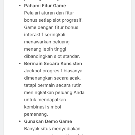
Pahami Fitur Game
Pelajari aturan dan fitur
bonus setiap slot progresif.
Game dengan fitur bonus
interaktif seringkali
menawarkan peluang
menang lebih tinggi
dibandingkan slot standar.
Bermain Secara Konsisten
Jackpot progresif biasanya
dimenangkan secara acak,
tetapi bermain secara rutin
meningkatkan peluang Anda
untuk mendapatkan
kombinasi simbol
pemenang.
Gunakan Demo Game
Banyak situs menyediakan