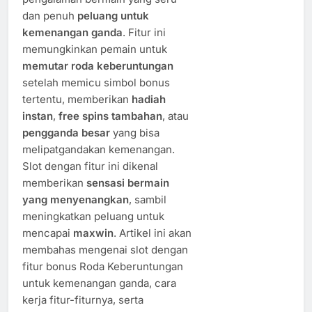
dan penuh
peluang untuk
kemenangan ganda
. Fitur ini
memungkinkan pemain untuk
memutar roda keberuntungan
setelah memicu simbol bonus
tertentu, memberikan
hadiah
instan
,
free spins tambahan
, atau
pengganda besar
yang bisa
melipatgandakan kemenangan.
Slot dengan fitur ini dikenal
memberikan
sensasi bermain
yang menyenangkan
, sambil
meningkatkan peluang untuk
mencapai
maxwin
. Artikel ini akan
membahas mengenai slot dengan
fitur bonus Roda Keberuntungan
untuk kemenangan ganda, cara
kerja fitur-fiturnya, serta