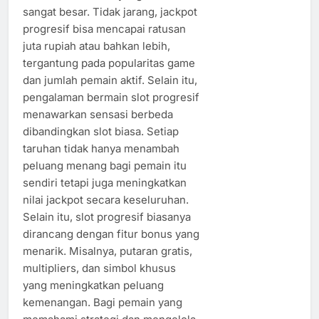
sangat besar. Tidak jarang, jackpot
progresif bisa mencapai ratusan
juta rupiah atau bahkan lebih,
tergantung pada popularitas game
dan jumlah pemain aktif. Selain itu,
pengalaman bermain slot progresif
menawarkan sensasi berbeda
dibandingkan slot biasa. Setiap
taruhan tidak hanya menambah
peluang menang bagi pemain itu
sendiri tetapi juga meningkatkan
nilai jackpot secara keseluruhan.
Selain itu, slot progresif biasanya
dirancang dengan fitur bonus yang
menarik. Misalnya, putaran gratis,
multipliers, dan simbol khusus
yang meningkatkan peluang
kemenangan. Bagi pemain yang