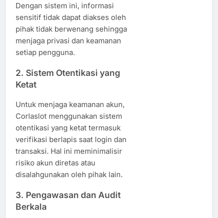
Dengan sistem ini, informasi
sensitif tidak dapat diakses oleh
pihak tidak berwenang sehingga
menjaga privasi dan keamanan
setiap pengguna.
2. Sistem Otentikasi yang
Ketat
Untuk menjaga keamanan akun,
Corlaslot menggunakan sistem
otentikasi yang ketat termasuk
verifikasi berlapis saat login dan
transaksi. Hal ini meminimalisir
risiko akun diretas atau
disalahgunakan oleh pihak lain.
3. Pengawasan dan Audit
Berkala