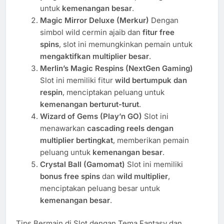
untuk
kemenangan besar
.
Magic Mirror Deluxe (Merkur)
Dengan
simbol wild cermin ajaib dan
fitur free
spins
, slot ini memungkinkan pemain untuk
mengaktifkan multiplier besar
.
Merlin’s Magic Respins (NextGen Gaming)
Slot ini memiliki fitur
wild bertumpuk dan
respin
, menciptakan peluang untuk
kemenangan berturut-turut
.
Wizard of Gems (Play’n GO)
Slot ini
menawarkan
cascading reels dengan
multiplier bertingkat
, memberikan pemain
peluang untuk
kemenangan besar
.
Crystal Ball (Gamomat)
Slot ini memiliki
bonus free spins
dan
wild multiplier
,
menciptakan peluang besar untuk
kemenangan besar
.
Tips Bermain di Slot dengan Tema Fantasy dan