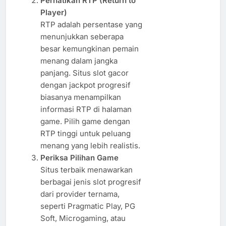
Perhatikan RTP (Return to
Player)
RTP adalah persentase yang
menunjukkan seberapa
besar kemungkinan pemain
menang dalam jangka
panjang. Situs slot gacor
dengan jackpot progresif
biasanya menampilkan
informasi RTP di halaman
game. Pilih game dengan
RTP tinggi untuk peluang
menang yang lebih realistis.
Periksa Pilihan Game
Situs terbaik menawarkan
berbagai jenis slot progresif
dari provider ternama,
seperti Pragmatic Play, PG
Soft, Microgaming, atau