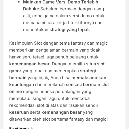
Mainkan Game Versi Demo Terlebih
Dahulu:
Sebelum bermain dengan uang
asli, coba game dalam versi demo untuk
memahami cara kerja fitur-fiturnya dan
menentukan
strategi yang tepat
.
Kesimpulan Slot dengan tema fantasy dan magic
memberikan pengalaman bermain yang tidak
hanya seru tetapi juga penuh peluang untuk
kemenangan besar
. Dengan memilih
situs slot
gacor
yang tepat dan menerapkan
strategi
bermain
yang bijak, Anda bisa
memaksimalkan
keuntungan
dan menikmati
sensasi bermain slot
online
dengan nuansa petualangan yang
memukau. Jangan ragu untuk mencoba
rekomendasi slot di atas dan rasakan sendiri
keseruan
serta
kemenangan besar
yang
ditawarkan oleh slot bertema fantasy dan magic!
Read More