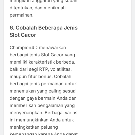
mengikuti anggaran yang sudah
ditentukan, dan menikmati
permainan.
6. Cobalah Beberapa Jenis
Slot Gacor
Champion4D menawarkan
berbagai jenis Slot Gacor yang
memiliki karakteristik berbeda,
baik dari segi RTP, volatilitas,
maupun fitur bonus. Cobalah
berbagai jenis permainan untuk
menemukan yang paling sesuai
dengan gaya bermain Anda dan
memberikan pengalaman yang
menyenangkan. Berbagai variasi
ini memungkinkan Anda untuk
meningkatkan peluang
kemenangan karena Anda dapat