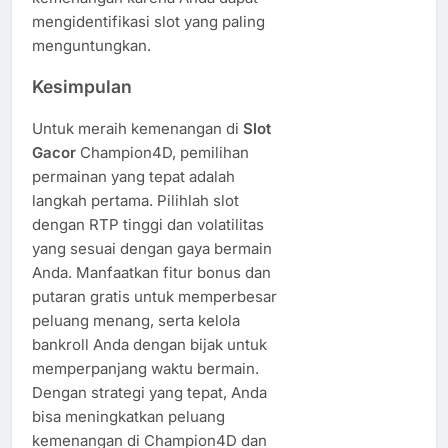
mengidentifikasi slot yang paling
menguntungkan.
Kesimpulan
Untuk meraih kemenangan di
Slot
Gacor
Champion4D, pemilihan
permainan yang tepat adalah
langkah pertama. Pilihlah slot
dengan RTP tinggi dan volatilitas
yang sesuai dengan gaya bermain
Anda. Manfaatkan fitur bonus dan
putaran gratis untuk memperbesar
peluang menang, serta kelola
bankroll Anda dengan bijak untuk
memperpanjang waktu bermain.
Dengan strategi yang tepat, Anda
bisa meningkatkan peluang
kemenangan di Champion4D dan