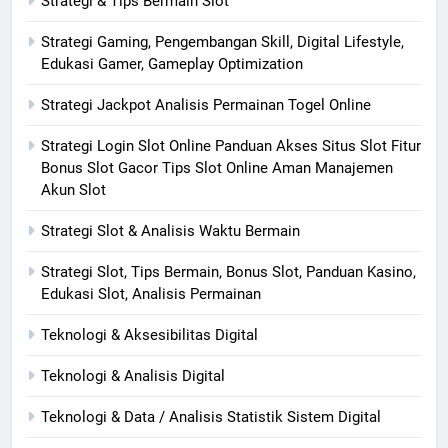
Strategi & Tips Bermain Slot
Strategi Gaming, Pengembangan Skill, Digital Lifestyle,
Edukasi Gamer, Gameplay Optimization
Strategi Jackpot Analisis Permainan Togel Online
Strategi Login Slot Online Panduan Akses Situs Slot Fitur
Bonus Slot Gacor Tips Slot Online Aman Manajemen
Akun Slot
Strategi Slot & Analisis Waktu Bermain
Strategi Slot, Tips Bermain, Bonus Slot, Panduan Kasino,
Edukasi Slot, Analisis Permainan
Teknologi & Aksesibilitas Digital
Teknologi & Analisis Digital
Teknologi & Data / Analisis Statistik Sistem Digital