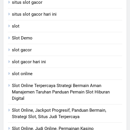
situs slot gacor
situs slot gacor hari ini
slot
Slot Demo
slot gacor
slot gacor hari ini
slot online
Slot Online Terpercaya Strategi Bermain Aman
Manajemen Taruhan Panduan Pemain Slot Hiburan
Digital
Slot Online, Jackpot Progresif, Panduan Bermain,
Strategi Slot, Situs Judi Terpercaya
Slot Online, Judi Online, Permainan Kasino