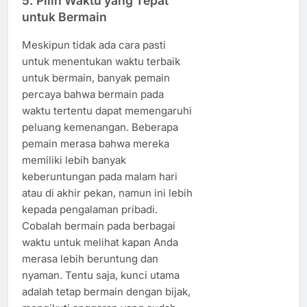
5. Pilih Waktu yang Tepat
untuk Bermain
Meskipun tidak ada cara pasti
untuk menentukan waktu terbaik
untuk bermain, banyak pemain
percaya bahwa bermain pada
waktu tertentu dapat memengaruhi
peluang kemenangan. Beberapa
pemain merasa bahwa mereka
memiliki lebih banyak
keberuntungan pada malam hari
atau di akhir pekan, namun ini lebih
kepada pengalaman pribadi.
Cobalah bermain pada berbagai
waktu untuk melihat kapan Anda
merasa lebih beruntung dan
nyaman. Tentu saja, kunci utama
adalah tetap bermain dengan bijak,