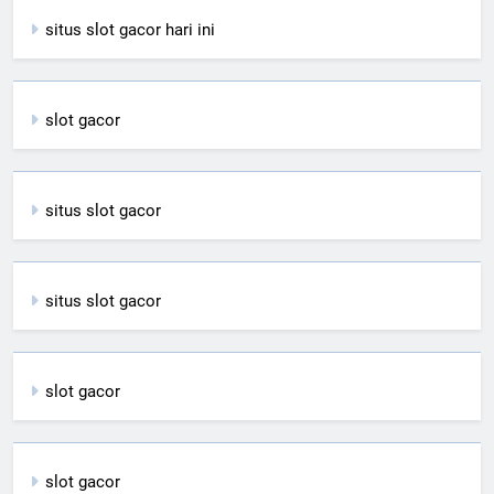
situs slot gacor hari ini
slot gacor
situs slot gacor
situs slot gacor
slot gacor
slot gacor