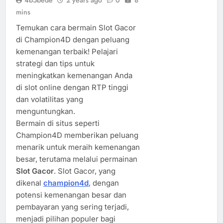
mins
Temukan cara bermain Slot Gacor
di Champion4D dengan peluang
kemenangan terbaik! Pelajari
strategi dan tips untuk
meningkatkan kemenangan Anda
di slot online dengan RTP tinggi
dan volatilitas yang
menguntungkan.
Bermain di situs seperti
Champion4D memberikan peluang
menarik untuk meraih kemenangan
besar, terutama melalui permainan
Slot Gacor
. Slot Gacor, yang
dikenal
champion4d
, dengan
potensi kemenangan besar dan
pembayaran yang sering terjadi,
menjadi pilihan populer bagi