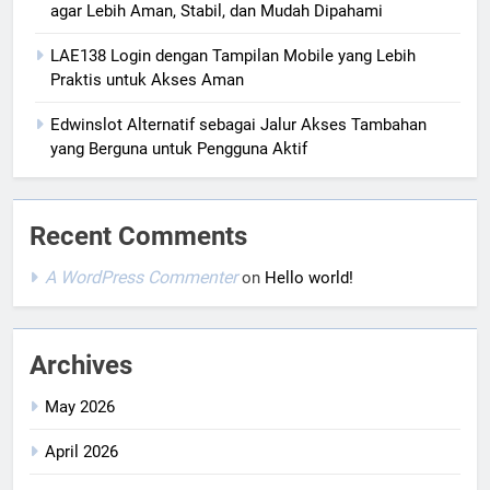
agar Lebih Aman, Stabil, dan Mudah Dipahami
LAE138 Login dengan Tampilan Mobile yang Lebih
Praktis untuk Akses Aman
Edwinslot Alternatif sebagai Jalur Akses Tambahan
yang Berguna untuk Pengguna Aktif
Recent Comments
A WordPress Commenter
on
Hello world!
Archives
May 2026
April 2026