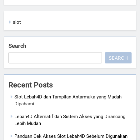
slot
Search
SEARCH
Recent Posts
Slot Lebah4D dan Tampilan Antarmuka yang Mudah
Dipahami
Lebah4D Alternatif dan Sistem Akses yang Dirancang
Lebih Mudah
Panduan Cek Akses Slot Lebah4D Sebelum Digunakan