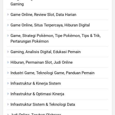
Gaming
Game Online, Review Slot, Data Harian
Game Online, Situs Terpercaya, Hiburan Digital
Game, Strategi Pokémon, Tipe Pokémon, Tips & Trik,
Pertarungan Pokémon
Gaming, Analisis Digital, Edukasi Pemain
Hiburan, Permainan Slot, Judi Online
Industri Game, Teknologi Game, Panduan Pemain
Infrastruktur & Kinerja Sistem
Infrastruktur & Optimasi Kinerja
Infrastruktur Sistem & Teknologi Data
Judi Online, Taruhan Olahraga