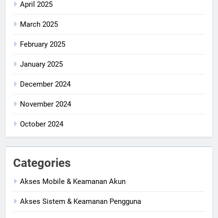
April 2025
March 2025
February 2025
January 2025
December 2024
November 2024
October 2024
Categories
Akses Mobile & Keamanan Akun
Akses Sistem & Keamanan Pengguna