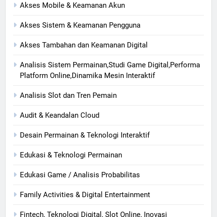
Akses Mobile & Keamanan Akun
Akses Sistem & Keamanan Pengguna
Akses Tambahan dan Keamanan Digital
Analisis Sistem Permainan,Studi Game Digital,Performa
Platform Online,Dinamika Mesin Interaktif
Analisis Slot dan Tren Pemain
Audit & Keandalan Cloud
Desain Permainan & Teknologi Interaktif
Edukasi & Teknologi Permainan
Edukasi Game / Analisis Probabilitas
Family Activities & Digital Entertainment
Fintech, Teknologi Digital, Slot Online, Inovasi