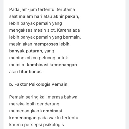
Pada jam-jam tertentu, terutama
saat
malam hari
atau
akhir pekan
,
lebih banyak pemain yang
mengakses mesin slot. Karena ada
lebih banyak pemain yang bermain,
mesin akan
memproses lebih
banyak putaran
, yang
meningkatkan peluang untuk
memicu
kombinasi kemenangan
atau
fitur bonus
.
b.
Faktor Psikologis Pemain
Pemain sering kali merasa bahwa
mereka lebih cenderung
memenangkan
kombinasi
kemenangan
pada waktu tertentu
karena persepsi psikologis