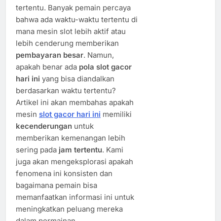
tertentu. Banyak pemain percaya
bahwa ada waktu-waktu tertentu di
mana mesin slot lebih aktif atau
lebih cenderung memberikan
pembayaran besar
. Namun,
apakah benar ada
pola slot gacor
hari ini
yang bisa diandalkan
berdasarkan waktu tertentu?
Artikel ini akan membahas apakah
mesin
slot gacor hari ini
memiliki
kecenderungan
untuk
memberikan kemenangan lebih
sering pada
jam tertentu
. Kami
juga akan mengeksplorasi apakah
fenomena ini konsisten dan
bagaimana pemain bisa
memanfaatkan informasi ini untuk
meningkatkan peluang mereka
dalam permainan.