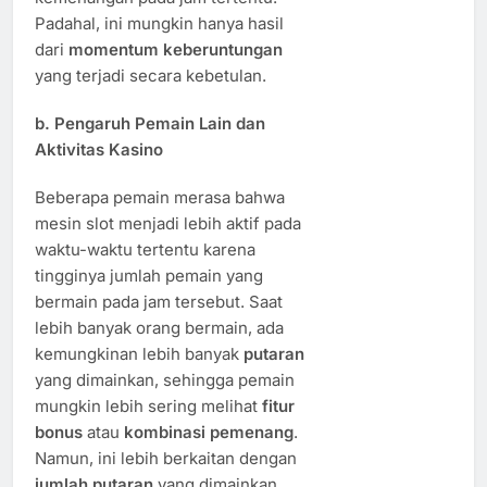
Padahal, ini mungkin hanya hasil
dari
momentum keberuntungan
yang terjadi secara kebetulan.
b.
Pengaruh Pemain Lain dan
Aktivitas Kasino
Beberapa pemain merasa bahwa
mesin slot menjadi lebih aktif pada
waktu-waktu tertentu karena
tingginya jumlah pemain yang
bermain pada jam tersebut. Saat
lebih banyak orang bermain, ada
kemungkinan lebih banyak
putaran
yang dimainkan, sehingga pemain
mungkin lebih sering melihat
fitur
bonus
atau
kombinasi pemenang
.
Namun, ini lebih berkaitan dengan
jumlah putaran
yang dimainkan