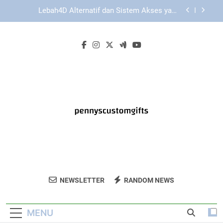
Skip
Panduan Cek Akses Slot Lebah4D Sebelum
to
Digunakan agar Lebih Aman, Stabil, dan Mudah
Dipahami
content
LAE138 Login dengan Tampilan Mobile yang
Lebih Praktis untuk Akses Aman
Slot Lebah4D dan Tampilan Antarmuka yang
Mudah Dipahami
Lebah4D Alternatif dan Sistem Akses yang
Dirancang Lebih Mudah
Panduan Cek Akses Slot Lebah4D Sebelum
Digunakan agar Lebih Aman, Stabil, dan Mudah
Dipahami
LAE138 Login dengan Tampilan Mobile yang
Lebih Praktis untuk Akses Aman
Penny's Custom
Temukan Hadiah Kustom Unik Di Penny’s
NEWSLETTER
RANDOM NEWS
Gifts
Custom Gifts. Berbagai Pilihan Untuk Acara
Spesial Anda.
MENU