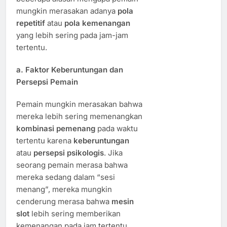
mungkin merasakan adanya
pola
repetitif
atau
pola kemenangan
yang lebih sering pada jam-jam
tertentu.
a.
Faktor Keberuntungan dan
Persepsi Pemain
Pemain mungkin merasakan bahwa
mereka lebih sering memenangkan
kombinasi pemenang
pada waktu
tertentu karena
keberuntungan
atau
persepsi psikologis
. Jika
seorang pemain merasa bahwa
mereka sedang dalam “sesi
menang”, mereka mungkin
cenderung merasa bahwa
mesin
slot
lebih sering memberikan
kemenangan pada jam tertentu.