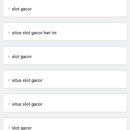
slot gacor
situs slot gacor hari ini
slot gacor
situs slot gacor
situs slot gacor
slot gacor