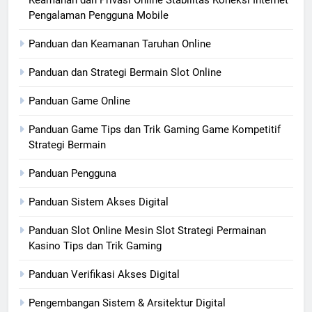
Pengalaman Pengguna Mobile
Panduan dan Keamanan Taruhan Online
Panduan dan Strategi Bermain Slot Online
Panduan Game Online
Panduan Game Tips dan Trik Gaming Game Kompetitif
Strategi Bermain
Panduan Pengguna
Panduan Sistem Akses Digital
Panduan Slot Online Mesin Slot Strategi Permainan
Kasino Tips dan Trik Gaming
Panduan Verifikasi Akses Digital
Pengembangan Sistem & Arsitektur Digital