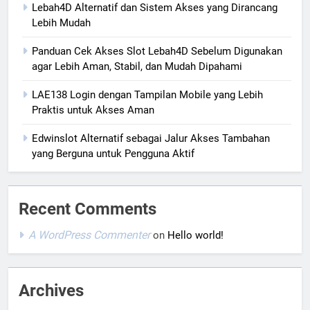
Lebah4D Alternatif dan Sistem Akses yang Dirancang
Lebih Mudah
Panduan Cek Akses Slot Lebah4D Sebelum Digunakan
agar Lebih Aman, Stabil, dan Mudah Dipahami
LAE138 Login dengan Tampilan Mobile yang Lebih
Praktis untuk Akses Aman
Edwinslot Alternatif sebagai Jalur Akses Tambahan
yang Berguna untuk Pengguna Aktif
Recent Comments
A WordPress Commenter
on
Hello world!
Archives