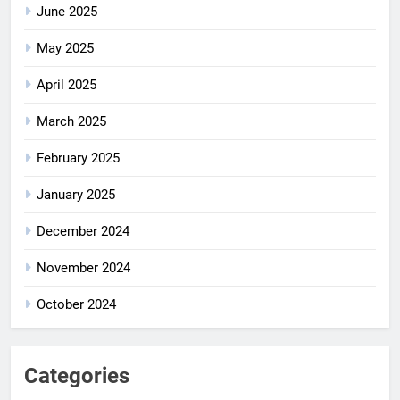
June 2025
May 2025
April 2025
March 2025
February 2025
January 2025
December 2024
November 2024
October 2024
Categories