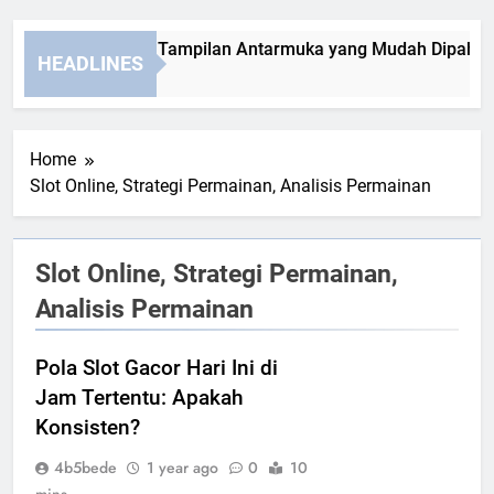
ot Lebah4D dan Tampilan Antarmuka yang Mudah Dipahami
HEADLINES
Months Ago
Home
Slot Online, Strategi Permainan, Analisis Permainan
Slot Online, Strategi Permainan,
Analisis Permainan
Pola Slot Gacor Hari Ini di
Jam Tertentu: Apakah
Konsisten?
4b5bede
1 year ago
0
10
mins