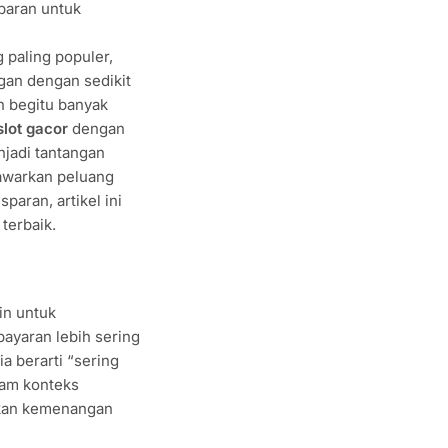
paran untuk
 paling populer,
an dengan sedikit
n begitu banyak
 slot gacor
dengan
jadi tantangan
nawarkan peluang
aran, artikel ini
terbaik.
in untuk
yaran lebih sering
a berarti “sering
lam konteks
ikan kemenangan