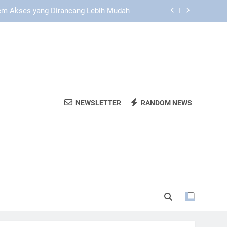
tem Akses yang Dirancang Lebih Mudah
bih Aman, Stabil, dan Mudah Dipahami
 yang Lebih Praktis untuk Akses Aman
pilan Antarmuka yang Mudah Dipahami
tem Akses yang Dirancang Lebih Mudah
NEWSLETTER
RANDOM NEWS
bih Aman, Stabil, dan Mudah Dipahami
 yang Lebih Praktis untuk Akses Aman
Untuk Acara Spesial Anda.