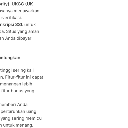
rity)
,
UKGC (UK
asanya menawarkan
verifikasi.
nkripsi SSL
untuk
da. Situs yang aman
n Anda dibayar
guntungkan
inggi sering kali
an
. Fitur-fitur ini dapat
emenangan lebih
 fitur bonus yang
 memberi Anda
pertaruhkan uang
s yang sering memicu
n untuk menang.