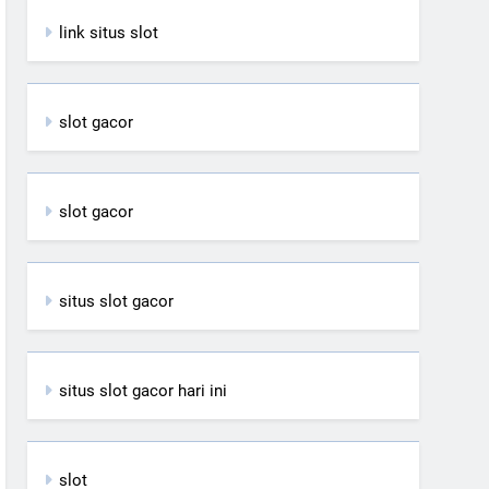
link situs slot
slot gacor
slot gacor
situs slot gacor
situs slot gacor hari ini
slot