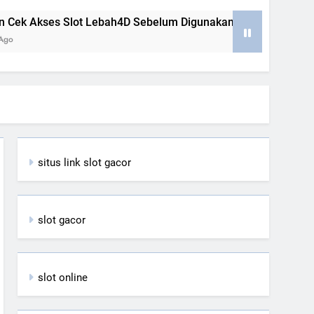
s Slot Lebah4D Sebelum Digunakan agar Lebih Aman, Stabil
situs link slot gacor
slot gacor
slot online