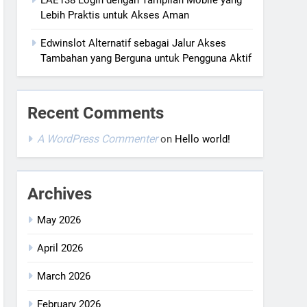
LAE138 Login dengan Tampilan Mobile yang
Lebih Praktis untuk Akses Aman
Edwinslot Alternatif sebagai Jalur Akses
Tambahan yang Berguna untuk Pengguna Aktif
Recent Comments
A WordPress Commenter
on
Hello world!
Archives
May 2026
April 2026
March 2026
February 2026