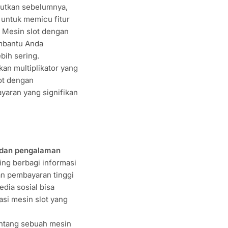
butkan sebelumnya,
i untuk memicu fitur
 Mesin slot dengan
embantu Anda
ih sering.
an multiplikator yang
ot dengan
yaran yang signifikan
 dan pengalaman
ing berbagi informasi
n pembayaran tinggi
dia sosial bisa
si mesin slot yang
entang sebuah mesin