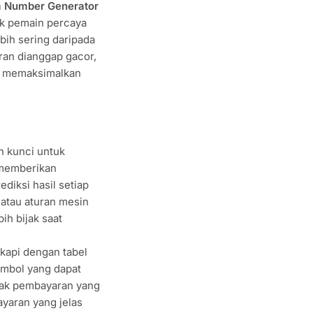
 Number Generator
ak pemain percaya
ih sering daripada
ran dianggap gacor,
uk memaksimalkan
h kunci untuk
 memberikan
diksi hasil setiap
 atau aturan mesin
h bijak saat
gkapi dengan tabel
mbol yang dapat
ak pembayaran yang
yaran yang jelas