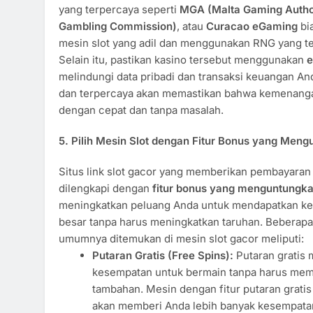
yang terpercaya seperti
MGA (Malta Gaming Autho
Gambling Commission)
, atau
Curacao eGaming
bi
mesin slot yang adil dan menggunakan RNG yang ter
Selain itu, pastikan kasino tersebut menggunakan
e
melindungi data pribadi dan transaksi keuangan An
dan terpercaya akan memastikan bahwa kemenanga
dengan cepat dan tanpa masalah.
5.
Pilih Mesin Slot dengan Fitur Bonus yang Men
Situs link slot gacor yang memberikan pembayaran t
dilengkapi dengan
fitur bonus yang menguntungk
meningkatkan peluang Anda untuk mendapatkan k
besar tanpa harus meningkatkan taruhan. Beberapa
umumnya ditemukan di mesin slot gacor meliputi:
Putaran Gratis (Free Spins):
Putaran gratis
kesempatan untuk bermain tanpa harus mem
tambahan. Mesin dengan fitur putaran grati
akan memberi Anda lebih banyak kesempata