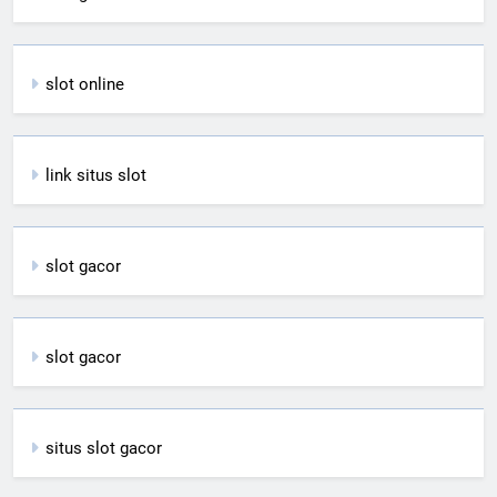
slot online
link situs slot
slot gacor
slot gacor
situs slot gacor