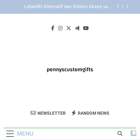
Skip
Panduan Cek Akses Slot Lebah4D Sebelum
to
Digunakan agar Lebih Aman, Stabil, dan Mudah
Dipahami
content
LAE138 Login dengan Tampilan Mobile yang
Lebih Praktis untuk Akses Aman
Slot Lebah4D dan Tampilan Antarmuka yang
Mudah Dipahami
Lebah4D Alternatif dan Sistem Akses yang
Dirancang Lebih Mudah
Panduan Cek Akses Slot Lebah4D Sebelum
Digunakan agar Lebih Aman, Stabil, dan Mudah
Dipahami
LAE138 Login dengan Tampilan Mobile yang
Lebih Praktis untuk Akses Aman
Penny's Custom
Temukan Hadiah Kustom Unik Di Penny’s
NEWSLETTER
RANDOM NEWS
Gifts
Custom Gifts. Berbagai Pilihan Untuk Acara
Spesial Anda.
MENU