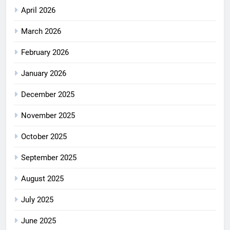
April 2026
March 2026
February 2026
January 2026
December 2025
November 2025
October 2025
September 2025
August 2025
July 2025
June 2025