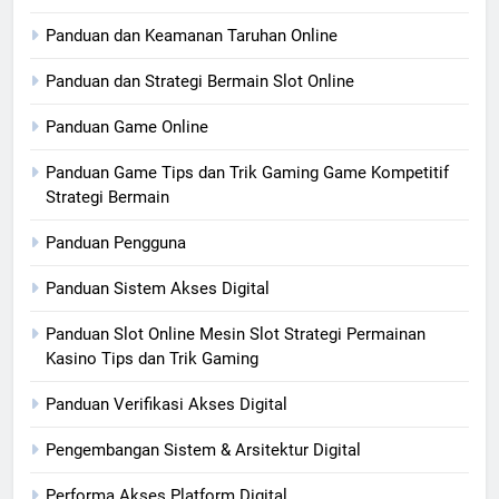
Panduan dan Keamanan Taruhan Online
Panduan dan Strategi Bermain Slot Online
Panduan Game Online
Panduan Game Tips dan Trik Gaming Game Kompetitif
Strategi Bermain
Panduan Pengguna
Panduan Sistem Akses Digital
Panduan Slot Online Mesin Slot Strategi Permainan
Kasino Tips dan Trik Gaming
Panduan Verifikasi Akses Digital
Pengembangan Sistem & Arsitektur Digital
Performa Akses Platform Digital