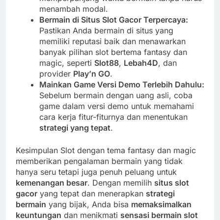
menambah modal.
Bermain di Situs Slot Gacor Terpercaya:
Pastikan Anda bermain di situs yang
memiliki reputasi baik dan menawarkan
banyak pilihan slot bertema fantasy dan
magic, seperti
Slot88
,
Lebah4D
, dan
provider
Play’n GO
.
Mainkan Game Versi Demo Terlebih Dahulu:
Sebelum bermain dengan uang asli, coba
game dalam versi demo untuk memahami
cara kerja fitur-fiturnya dan menentukan
strategi yang tepat
.
Kesimpulan Slot dengan tema fantasy dan magic
memberikan pengalaman bermain yang tidak
hanya seru tetapi juga penuh peluang untuk
kemenangan besar
. Dengan memilih
situs slot
gacor
yang tepat dan menerapkan
strategi
bermain
yang bijak, Anda bisa
memaksimalkan
keuntungan
dan menikmati
sensasi bermain slot