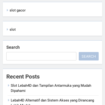
slot gacor
slot
Search
SEARCH
Recent Posts
Slot Lebah4D dan Tampilan Antarmuka yang Mudah
Dipahami
Lebah4D Alternatif dan Sistem Akses yang Dirancang