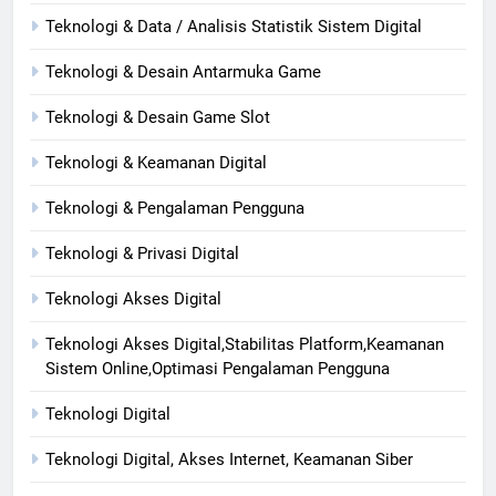
Teknologi & Data / Analisis Statistik Sistem Digital
Teknologi & Desain Antarmuka Game
Teknologi & Desain Game Slot
Teknologi & Keamanan Digital
Teknologi & Pengalaman Pengguna
Teknologi & Privasi Digital
Teknologi Akses Digital
Teknologi Akses Digital,Stabilitas Platform,Keamanan
Sistem Online,Optimasi Pengalaman Pengguna
Teknologi Digital
Teknologi Digital, Akses Internet, Keamanan Siber