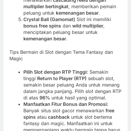
multiplier bertingkat
, memberikan pemain
peluang untuk
kemenangan besar
.
Crystal Ball (Gamomat)
Slot ini memiliki
bonus free spins
dan
wild multiplier
,
menciptakan peluang besar untuk
kemenangan besar
.
Tips Bermain di Slot dengan Tema Fantasy dan
Magic
Pilih Slot dengan RTP Tinggi:
Semakin
tinggi
Return to Player (RTP)
sebuah slot,
semakin besar peluang Anda untuk menang
dalam jangka panjang. Pilih slot dengan RTP
di atas
96%
untuk hasil yang optimal.
Manfaatkan Fitur Bonus dan Promosi:
Banyak situs slot gacor menawarkan
free
spins
atau
cashback
untuk slot bertema
fantasy dan magic. Manfaatkan ini untuk
memperpanjang waktu bermain tanpa harus