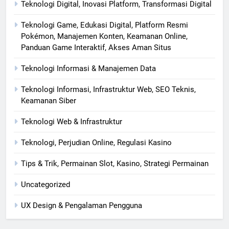
Teknologi Digital, Inovasi Platform, Transformasi Digital
Teknologi Game, Edukasi Digital, Platform Resmi
Pokémon, Manajemen Konten, Keamanan Online,
Panduan Game Interaktif, Akses Aman Situs
Teknologi Informasi & Manajemen Data
Teknologi Informasi, Infrastruktur Web, SEO Teknis,
Keamanan Siber
Teknologi Web & Infrastruktur
Teknologi, Perjudian Online, Regulasi Kasino
Tips & Trik, Permainan Slot, Kasino, Strategi Permainan
Uncategorized
UX Design & Pengalaman Pengguna