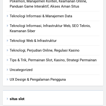
Pokémon, Manajemen Konten, Keamanan Online,
Panduan Game Interaktif, Akses Aman Situs
Teknologi Informasi & Manajemen Data
Teknologi Informasi, Infrastruktur Web, SEO Teknis,
Keamanan Siber
Teknologi Web & Infrastruktur
Teknologi, Perjudian Online, Regulasi Kasino
Tips & Trik, Permainan Slot, Kasino, Strategi Permainan
Uncategorized
UX Design & Pengalaman Pengguna
situs slot