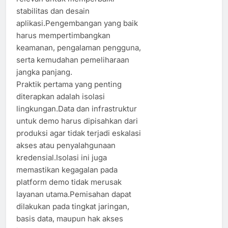
stabilitas dan desain
aplikasi.Pengembangan yang baik
harus mempertimbangkan
keamanan, pengalaman pengguna,
serta kemudahan pemeliharaan
jangka panjang.
Praktik pertama yang penting
diterapkan adalah isolasi
lingkungan.Data dan infrastruktur
untuk demo harus dipisahkan dari
produksi agar tidak terjadi eskalasi
akses atau penyalahgunaan
kredensial.Isolasi ini juga
memastikan kegagalan pada
platform demo tidak merusak
layanan utama.Pemisahan dapat
dilakukan pada tingkat jaringan,
basis data, maupun hak akses