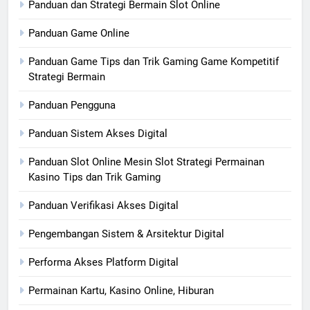
Panduan dan Strategi Bermain Slot Online
Panduan Game Online
Panduan Game Tips dan Trik Gaming Game Kompetitif
Strategi Bermain
Panduan Pengguna
Panduan Sistem Akses Digital
Panduan Slot Online Mesin Slot Strategi Permainan
Kasino Tips dan Trik Gaming
Panduan Verifikasi Akses Digital
Pengembangan Sistem & Arsitektur Digital
Performa Akses Platform Digital
Permainan Kartu, Kasino Online, Hiburan