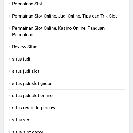
Permainan Slot
Permainan Slot Online, Judi Online, Tips dan Trik Slot
Permainan Slot Online, Kasino Online, Panduan
Permainan
Review Situs
situs judi
situs judi slot
situs judi slot gacor
situs judi slot online
situs resmi terpercaya
situs slot
situs slot gacor