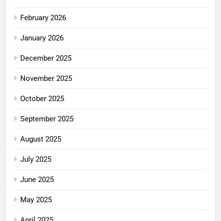
February 2026
January 2026
December 2025
November 2025
October 2025
September 2025
August 2025
July 2025
June 2025
May 2025
April 2025