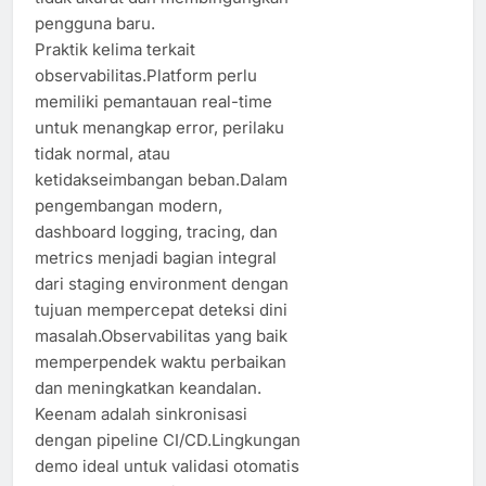
pengguna baru.
Praktik kelima terkait
observabilitas.Platform perlu
memiliki pemantauan real-time
untuk menangkap error, perilaku
tidak normal, atau
ketidakseimbangan beban.Dalam
pengembangan modern,
dashboard logging, tracing, dan
metrics menjadi bagian integral
dari staging environment dengan
tujuan mempercepat deteksi dini
masalah.Observabilitas yang baik
memperpendek waktu perbaikan
dan meningkatkan keandalan.
Keenam adalah sinkronisasi
dengan pipeline CI/CD.Lingkungan
demo ideal untuk validasi otomatis