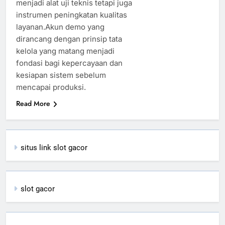
menjadi alat uji teknis tetapi juga
instrumen peningkatan kualitas
layanan.Akun demo yang
dirancang dengan prinsip tata
kelola yang matang menjadi
fondasi bagi kepercayaan dan
kesiapan sistem sebelum
mencapai produksi.
Read More
situs link slot gacor
slot gacor