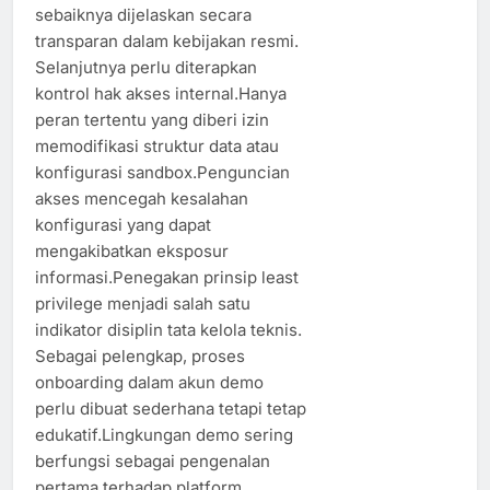
sebaiknya dijelaskan secara
transparan dalam kebijakan resmi.
Selanjutnya perlu diterapkan
kontrol hak akses internal.Hanya
peran tertentu yang diberi izin
memodifikasi struktur data atau
konfigurasi sandbox.Penguncian
akses mencegah kesalahan
konfigurasi yang dapat
mengakibatkan eksposur
informasi.Penegakan prinsip least
privilege menjadi salah satu
indikator disiplin tata kelola teknis.
Sebagai pelengkap, proses
onboarding dalam akun demo
perlu dibuat sederhana tetapi tetap
edukatif.Lingkungan demo sering
berfungsi sebagai pengenalan
pertama terhadap platform