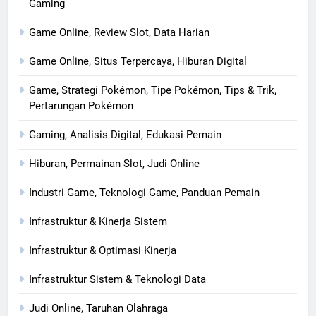
Gaming
Game Online, Review Slot, Data Harian
Game Online, Situs Terpercaya, Hiburan Digital
Game, Strategi Pokémon, Tipe Pokémon, Tips & Trik,
Pertarungan Pokémon
Gaming, Analisis Digital, Edukasi Pemain
Hiburan, Permainan Slot, Judi Online
Industri Game, Teknologi Game, Panduan Pemain
Infrastruktur & Kinerja Sistem
Infrastruktur & Optimasi Kinerja
Infrastruktur Sistem & Teknologi Data
Judi Online, Taruhan Olahraga