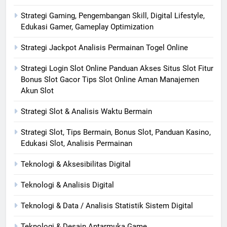
Strategi Gaming, Pengembangan Skill, Digital Lifestyle,
Edukasi Gamer, Gameplay Optimization
Strategi Jackpot Analisis Permainan Togel Online
Strategi Login Slot Online Panduan Akses Situs Slot Fitur
Bonus Slot Gacor Tips Slot Online Aman Manajemen
Akun Slot
Strategi Slot & Analisis Waktu Bermain
Strategi Slot, Tips Bermain, Bonus Slot, Panduan Kasino,
Edukasi Slot, Analisis Permainan
Teknologi & Aksesibilitas Digital
Teknologi & Analisis Digital
Teknologi & Data / Analisis Statistik Sistem Digital
Teknologi & Desain Antarmuka Game