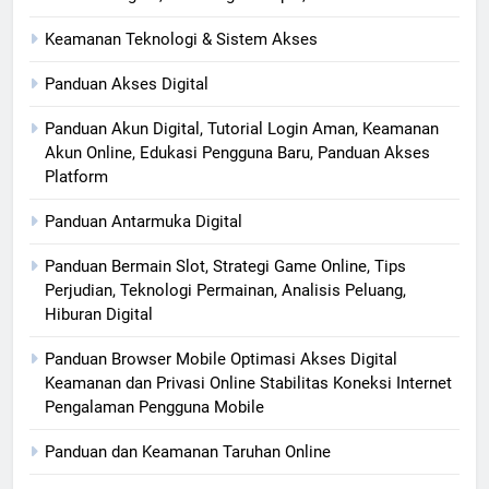
Keamanan Teknologi & Sistem Akses
Panduan Akses Digital
Panduan Akun Digital, Tutorial Login Aman, Keamanan
Akun Online, Edukasi Pengguna Baru, Panduan Akses
Platform
Panduan Antarmuka Digital
Panduan Bermain Slot, Strategi Game Online, Tips
Perjudian, Teknologi Permainan, Analisis Peluang,
Hiburan Digital
Panduan Browser Mobile Optimasi Akses Digital
Keamanan dan Privasi Online Stabilitas Koneksi Internet
Pengalaman Pengguna Mobile
Panduan dan Keamanan Taruhan Online