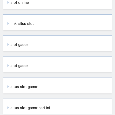
slot online
link situs slot
slot gacor
slot gacor
situs slot gacor
situs slot gacor hari ini