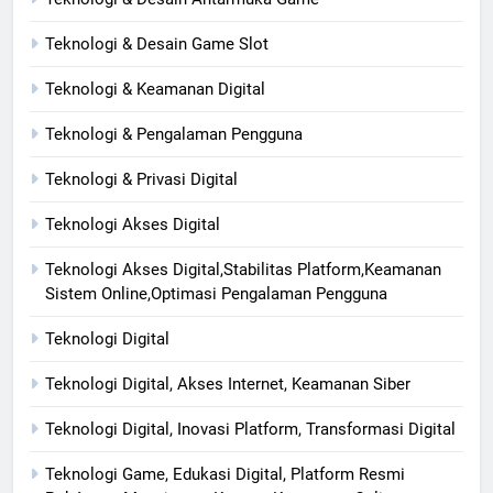
Teknologi & Desain Game Slot
Teknologi & Keamanan Digital
Teknologi & Pengalaman Pengguna
Teknologi & Privasi Digital
Teknologi Akses Digital
Teknologi Akses Digital,Stabilitas Platform,Keamanan
Sistem Online,Optimasi Pengalaman Pengguna
Teknologi Digital
Teknologi Digital, Akses Internet, Keamanan Siber
Teknologi Digital, Inovasi Platform, Transformasi Digital
Teknologi Game, Edukasi Digital, Platform Resmi