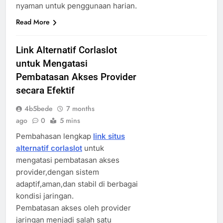
nyaman untuk penggunaan harian.
Read More
Link Alternatif Corlaslot
untuk Mengatasi
Pembatasan Akses Provider
secara Efektif
4b5bede
7 months
ago
0
5 mins
Pembahasan lengkap
link situs
alternatif corlaslot
untuk
mengatasi pembatasan akses
provider,dengan sistem
adaptif,aman,dan stabil di berbagai
kondisi jaringan.
Pembatasan akses oleh provider
jaringan menjadi salah satu