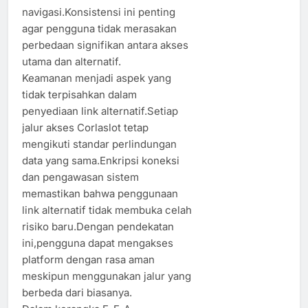
navigasi.Konsistensi ini penting
agar pengguna tidak merasakan
perbedaan signifikan antara akses
utama dan alternatif.
Keamanan menjadi aspek yang
tidak terpisahkan dalam
penyediaan link alternatif.Setiap
jalur akses Corlaslot tetap
mengikuti standar perlindungan
data yang sama.Enkripsi koneksi
dan pengawasan sistem
memastikan bahwa penggunaan
link alternatif tidak membuka celah
risiko baru.Dengan pendekatan
ini,pengguna dapat mengakses
platform dengan rasa aman
meskipun menggunakan jalur yang
berbeda dari biasanya.