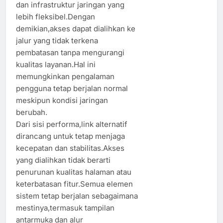
dan infrastruktur jaringan yang
lebih fleksibel.Dengan
demikian,akses dapat dialihkan ke
jalur yang tidak terkena
pembatasan tanpa mengurangi
kualitas layanan.Hal ini
memungkinkan pengalaman
pengguna tetap berjalan normal
meskipun kondisi jaringan
berubah.
Dari sisi performa,link alternatif
dirancang untuk tetap menjaga
kecepatan dan stabilitas.Akses
yang dialihkan tidak berarti
penurunan kualitas halaman atau
keterbatasan fitur.Semua elemen
sistem tetap berjalan sebagaimana
mestinya,termasuk tampilan
antarmuka dan alur