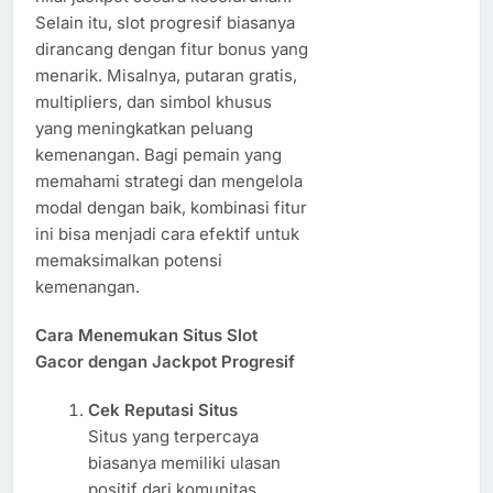
Selain itu, slot progresif biasanya
dirancang dengan fitur bonus yang
menarik. Misalnya, putaran gratis,
multipliers, dan simbol khusus
yang meningkatkan peluang
kemenangan. Bagi pemain yang
memahami strategi dan mengelola
modal dengan baik, kombinasi fitur
ini bisa menjadi cara efektif untuk
memaksimalkan potensi
kemenangan.
Cara Menemukan Situs Slot
Gacor dengan Jackpot Progresif
Cek Reputasi Situs
Situs yang terpercaya
biasanya memiliki ulasan
positif dari komunitas