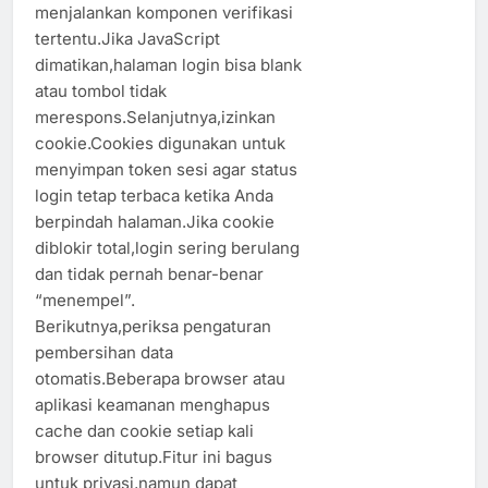
menjalankan komponen verifikasi
tertentu.Jika JavaScript
dimatikan,halaman login bisa blank
atau tombol tidak
merespons.Selanjutnya,izinkan
cookie.Cookies digunakan untuk
menyimpan token sesi agar status
login tetap terbaca ketika Anda
berpindah halaman.Jika cookie
diblokir total,login sering berulang
dan tidak pernah benar-benar
“menempel”.
Berikutnya,periksa pengaturan
pembersihan data
otomatis.Beberapa browser atau
aplikasi keamanan menghapus
cache dan cookie setiap kali
browser ditutup.Fitur ini bagus
untuk privasi,namun dapat