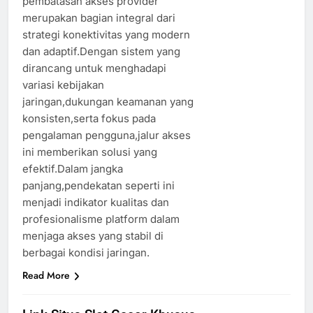
pembatasan akses provider
merupakan bagian integral dari
strategi konektivitas yang modern
dan adaptif.Dengan sistem yang
dirancang untuk menghadapi
variasi kebijakan
jaringan,dukungan keamanan yang
konsisten,serta fokus pada
pengalaman pengguna,jalur akses
ini memberikan solusi yang
efektif.Dalam jangka
panjang,pendekatan seperti ini
menjadi indikator kualitas dan
profesionalisme platform dalam
menjaga akses yang stabil di
berbagai kondisi jaringan.
Read More