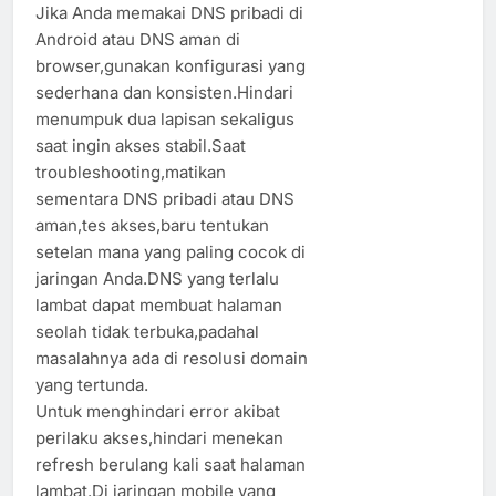
Jika Anda memakai DNS pribadi di
Android atau DNS aman di
browser,gunakan konfigurasi yang
sederhana dan konsisten.Hindari
menumpuk dua lapisan sekaligus
saat ingin akses stabil.Saat
troubleshooting,matikan
sementara DNS pribadi atau DNS
aman,tes akses,baru tentukan
setelan mana yang paling cocok di
jaringan Anda.DNS yang terlalu
lambat dapat membuat halaman
seolah tidak terbuka,padahal
masalahnya ada di resolusi domain
yang tertunda.
Untuk menghindari error akibat
perilaku akses,hindari menekan
refresh berulang kali saat halaman
lambat.Di jaringan mobile yang