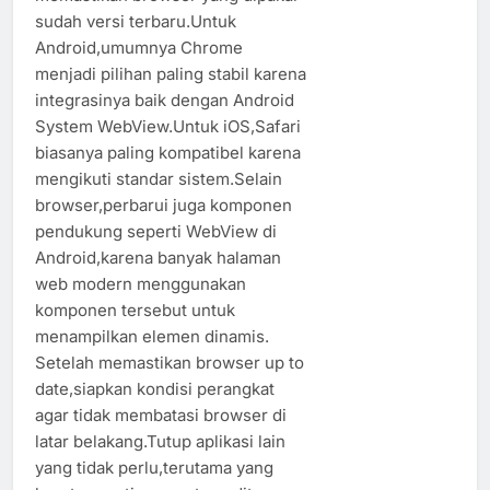
sudah versi terbaru.Untuk
Android,umumnya Chrome
menjadi pilihan paling stabil karena
integrasinya baik dengan Android
System WebView.Untuk iOS,Safari
biasanya paling kompatibel karena
mengikuti standar sistem.Selain
browser,perbarui juga komponen
pendukung seperti WebView di
Android,karena banyak halaman
web modern menggunakan
komponen tersebut untuk
menampilkan elemen dinamis.
Setelah memastikan browser up to
date,siapkan kondisi perangkat
agar tidak membatasi browser di
latar belakang.Tutup aplikasi lain
yang tidak perlu,terutama yang