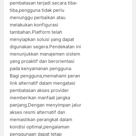
pembatasan terjadi secara tiba-
tiba,pengguna tidak perlu
menunggu perbaikan atau
melakukan konfigurasi
tambahan.Platform telah
menyiapkan solusi yang dapat
digunakan segera.Pendekatan ini
menunjukkan manajemen sistem
yang proaktif dan berorientasi
pada kenyamanan pengguna.
Bagi pengguna,memahami peran
link alternatif dalam mengatasi
pembatasan akses provider
memberikan manfaat jangka
panjang.Dengan menyimpan jalur
akses resmi alternatif dan
memastikan perangkat dalam
kondisi optimal,pengalaman
penggunaan dapat tetap