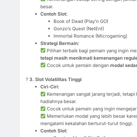
besar.
Contoh Slot:
Book of Dead (Play’n GO)
Gonzo’s Quest (NetEnt)
Immortal Romance (Microgaming)
Strategi Bermain:
Pilihan terbaik bagi pemain yang ingin 
tetapi masih menikmati kemenangan regul
Cocok untuk pemain dengan
modal seda
?
3. Slot Volatilitas Tinggi
Ciri-Ciri:
Kemenangan sangat jarang terjadi, tetapi
hadiahnya besar.
Cocok untuk pemain yang ingin mengeja
Memerlukan modal yang lebih besar kar
mengalami kekalahan berturut-turut tinggi.
Contoh Slot: