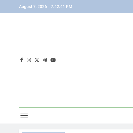
Skip
August 7, 2026
7:42:42 PM
to
content
Pen
Temukan Ha