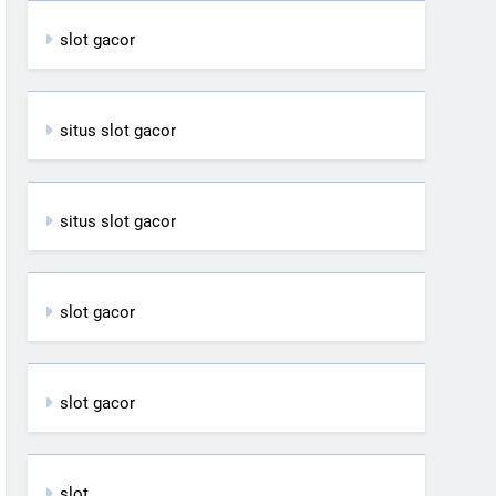
slot gacor
situs slot gacor
situs slot gacor
slot gacor
slot gacor
slot