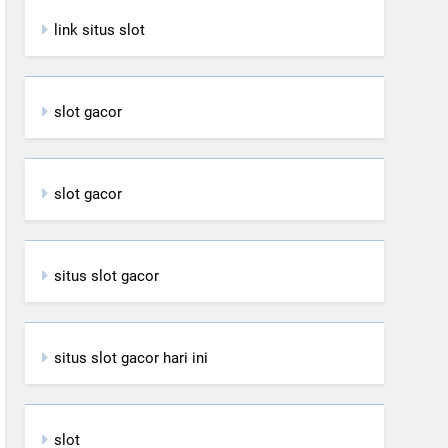
link situs slot
slot gacor
slot gacor
situs slot gacor
situs slot gacor hari ini
slot