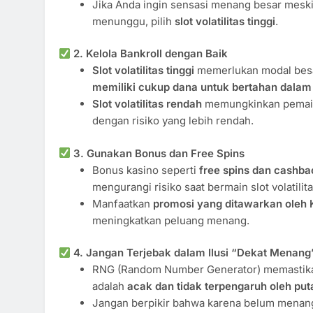
Jika Anda ingin sensasi menang besar mesk
menunggu, pilih
slot volatilitas tinggi
.
2. Kelola Bankroll dengan Baik
Slot volatilitas tinggi
memerlukan modal besar
memiliki cukup dana untuk bertahan dalam
Slot volatilitas rendah
memungkinkan pemain
dengan risiko yang lebih rendah.
3. Gunakan Bonus dan Free Spins
Bonus kasino seperti
free spins dan cashba
mengurangi risiko saat bermain slot volatilita
Manfaatkan
promosi yang ditawarkan oleh 
meningkatkan peluang menang.
4. Jangan Terjebak dalam Ilusi “Dekat Menang
RNG (Random Number Generator) memastikan
adalah
acak dan tidak terpengaruh oleh pu
Jangan berpikir bahwa karena belum menan