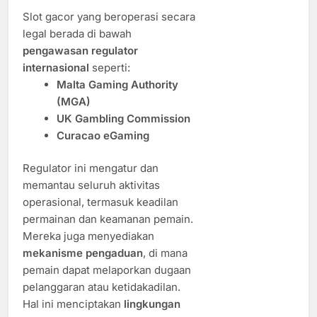
Slot gacor yang beroperasi secara
legal berada di bawah
pengawasan regulator
internasional
seperti:
Malta Gaming Authority
(MGA)
UK Gambling Commission
Curacao eGaming
Regulator ini mengatur dan
memantau seluruh aktivitas
operasional, termasuk keadilan
permainan dan keamanan pemain.
Mereka juga menyediakan
mekanisme pengaduan
, di mana
pemain dapat melaporkan dugaan
pelanggaran atau ketidakadilan.
Hal ini menciptakan
lingkungan