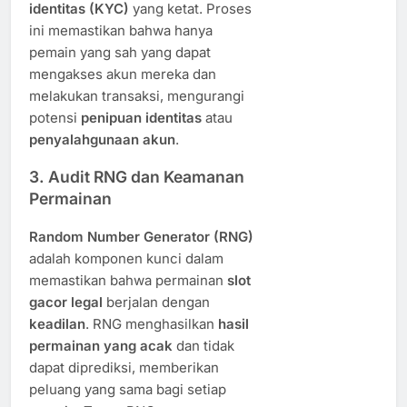
identitas (KYC)
yang ketat. Proses
ini memastikan bahwa hanya
pemain yang sah yang dapat
mengakses akun mereka dan
melakukan transaksi, mengurangi
potensi
penipuan identitas
atau
penyalahgunaan akun
.
3. Audit RNG dan Keamanan
Permainan
Random Number Generator (RNG)
adalah komponen kunci dalam
memastikan bahwa permainan
slot
gacor legal
berjalan dengan
keadilan
. RNG menghasilkan
hasil
permainan yang acak
dan tidak
dapat diprediksi, memberikan
peluang yang sama bagi setiap