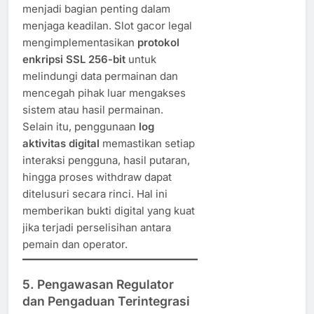
menjadi bagian penting dalam
menjaga keadilan. Slot gacor legal
mengimplementasikan
protokol
enkripsi SSL 256-bit
untuk
melindungi data permainan dan
mencegah pihak luar mengakses
sistem atau hasil permainan.
Selain itu, penggunaan
log
aktivitas digital
memastikan setiap
interaksi pengguna, hasil putaran,
hingga proses withdraw dapat
ditelusuri secara rinci. Hal ini
memberikan bukti digital yang kuat
jika terjadi perselisihan antara
pemain dan operator.
5. Pengawasan Regulator
dan Pengaduan Terintegrasi