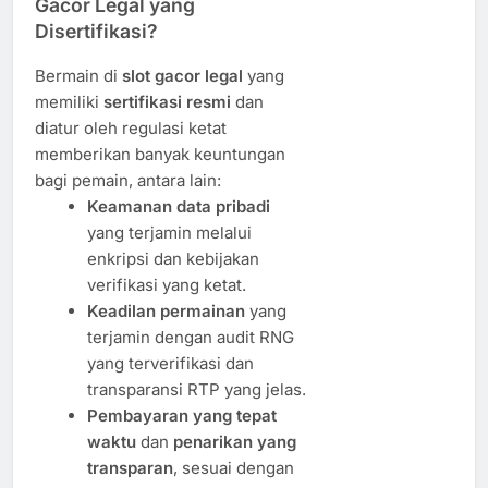
Gacor Legal yang
Disertifikasi?
Bermain di
slot gacor legal
yang
memiliki
sertifikasi resmi
dan
diatur oleh regulasi ketat
memberikan banyak keuntungan
bagi pemain, antara lain:
Keamanan data pribadi
yang terjamin melalui
enkripsi dan kebijakan
verifikasi yang ketat.
Keadilan permainan
yang
terjamin dengan audit RNG
yang terverifikasi dan
transparansi RTP yang jelas.
Pembayaran yang tepat
waktu
dan
penarikan yang
transparan
, sesuai dengan