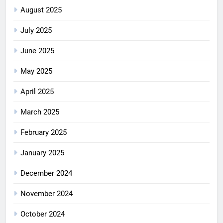
August 2025
July 2025
June 2025
May 2025
April 2025
March 2025
February 2025
January 2025
December 2024
November 2024
October 2024