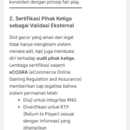
konsisten dengan prinsip fair play.
2. Sertifikasi Pihak Ketiga
sebagai Validasi Eksternal
Slot gacor yang aman dan legal
tidak hanya mengklaim sistem
mereka adil, tapi juga membuka
diri terhadap
audit pihak ketiga
.
Lembaga sertifikasi seperti
eCOGRA
(eCommerce Online
Gaming Regulation and Assurance)
memberikan cap legalitas bahwa
sistem permainan telah:
Diuji untuk integritas RNG
Diverifikasi untuk RTP
(Return to Player) sesuai
dengan informasi yang
ditampilkan