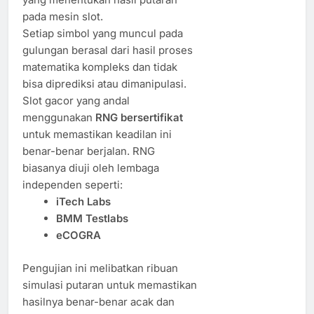
pada mesin slot.
Setiap simbol yang muncul pada
gulungan berasal dari hasil proses
matematika kompleks dan tidak
bisa diprediksi atau dimanipulasi.
Slot gacor yang andal
menggunakan
RNG bersertifikat
untuk memastikan keadilan ini
benar-benar berjalan. RNG
biasanya diuji oleh lembaga
independen seperti:
iTech Labs
BMM Testlabs
eCOGRA
Pengujian ini melibatkan ribuan
simulasi putaran untuk memastikan
hasilnya benar-benar acak dan