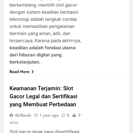
berkembang, memilih slot gacor
dengan sistem keadilan berbasis
teknologi adalah langkah cerdas
untuk memastikan pengalaman
bermain yang aman, adil, dan
terpercaya. Karena pada akhirnya,
keadilan adalah fondasi utama
dari hiburan digital yang
berkelanjutan.
Read More
Keamanan Terjamin: Slot
Gacor Legal dan Sertifikasi
yang Membuat Perbedaan
4b5bede
1 year ago
0
9
mins
Slot gacor legal yang disertifikasi