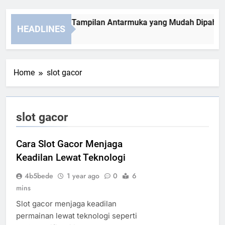
ot Lebah4D dan Tampilan Antarmuka yang Mudah Dipahami
HEADLINES
Months Ago
Home
slot gacor
slot gacor
Cara Slot Gacor Menjaga
Keadilan Lewat Teknologi
4b5bede
1 year ago
0
6
mins
Slot gacor menjaga keadilan
permainan lewat teknologi seperti