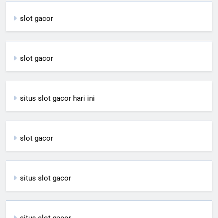
slot gacor
slot gacor
situs slot gacor hari ini
slot gacor
situs slot gacor
situs slot gacor