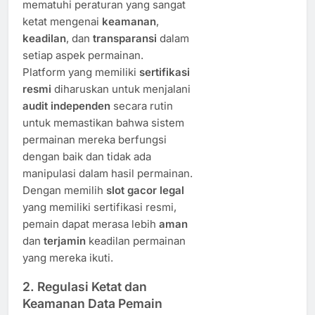
mematuhi peraturan yang sangat
ketat mengenai
keamanan
,
keadilan
, dan
transparansi
dalam
setiap aspek permainan.
Platform yang memiliki
sertifikasi
resmi
diharuskan untuk menjalani
audit independen
secara rutin
untuk memastikan bahwa sistem
permainan mereka berfungsi
dengan baik dan tidak ada
manipulasi dalam hasil permainan.
Dengan memilih
slot gacor legal
yang memiliki sertifikasi resmi,
pemain dapat merasa lebih
aman
dan
terjamin
keadilan permainan
yang mereka ikuti.
2. Regulasi Ketat dan
Keamanan Data Pemain