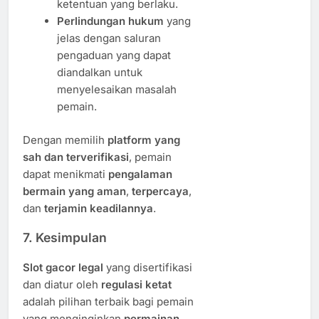
ketentuan yang berlaku.
Perlindungan hukum
yang
jelas dengan saluran
pengaduan yang dapat
diandalkan untuk
menyelesaikan masalah
pemain.
Dengan memilih
platform yang
sah dan terverifikasi
, pemain
dapat menikmati
pengalaman
bermain yang aman
,
terpercaya
,
dan
terjamin keadilannya
.
7. Kesimpulan
Slot gacor legal
yang disertifikasi
dan diatur oleh
regulasi ketat
adalah pilihan terbaik bagi pemain
yang menginginkan
permainan