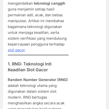
mengandalkan
teknologi canggih
guna menjamin setiap hasil
permainan adil, acak, dan bebas
manipulasi. Artikel ini membahas
bagaimana teknologi digunakan
untuk menjaga keadilan, serta
sistem verifikasi yang mendukung
kepercayaan pengguna terhadap
slot gacor
.
1. RNG: Teknologi Inti
Keadilan Slot Gacor
Random Number Generator (RNG)
adalah teknologi utama yang
digunakan dalam sistem slot
modern. RNG bertugas
menghasilkan angka secara acak
yang menentukan hasil putaran