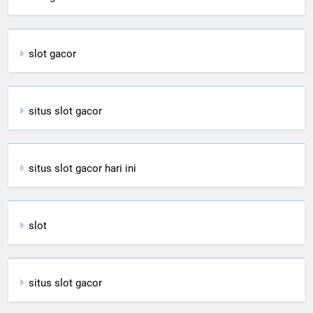
slot gacor
situs slot gacor
situs slot gacor hari ini
slot
situs slot gacor