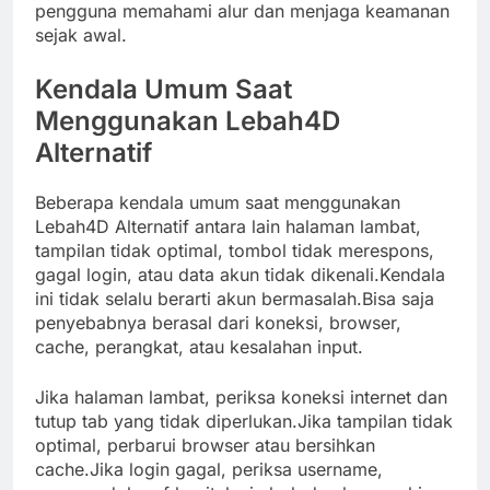
pengguna memahami alur dan menjaga keamanan
sejak awal.
Kendala Umum Saat
Menggunakan Lebah4D
Alternatif
Beberapa kendala umum saat menggunakan
Lebah4D Alternatif antara lain halaman lambat,
tampilan tidak optimal, tombol tidak merespons,
gagal login, atau data akun tidak dikenali.Kendala
ini tidak selalu berarti akun bermasalah.Bisa saja
penyebabnya berasal dari koneksi, browser,
cache, perangkat, atau kesalahan input.
Jika halaman lambat, periksa koneksi internet dan
tutup tab yang tidak diperlukan.Jika tampilan tidak
optimal, perbarui browser atau bersihkan
cache.Jika login gagal, periksa username,