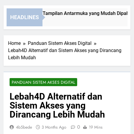
ot Lebah4D dan Tampilan Antarmuka yang Mudah Dipahami
HEADLINES
Months Ago
Home
Panduan Sistem Akses Digital
Lebah4D Alternatif dan Sistem Akses yang Dirancang
Lebih Mudah
PANDUAN SISTEM AKSES DIGITAL
Lebah4D Alternatif dan
Sistem Akses yang
Dirancang Lebih Mudah
0
4b5bede
3 Months Ago
19 Mins