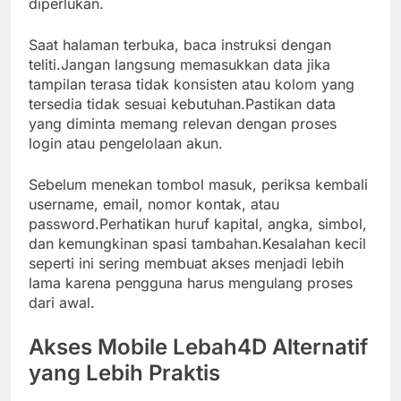
diperlukan.
Saat halaman terbuka, baca instruksi dengan
teliti.Jangan langsung memasukkan data jika
tampilan terasa tidak konsisten atau kolom yang
tersedia tidak sesuai kebutuhan.Pastikan data
yang diminta memang relevan dengan proses
login atau pengelolaan akun.
Sebelum menekan tombol masuk, periksa kembali
username, email, nomor kontak, atau
password.Perhatikan huruf kapital, angka, simbol,
dan kemungkinan spasi tambahan.Kesalahan kecil
seperti ini sering membuat akses menjadi lebih
lama karena pengguna harus mengulang proses
dari awal.
Akses Mobile Lebah4D Alternatif
yang Lebih Praktis