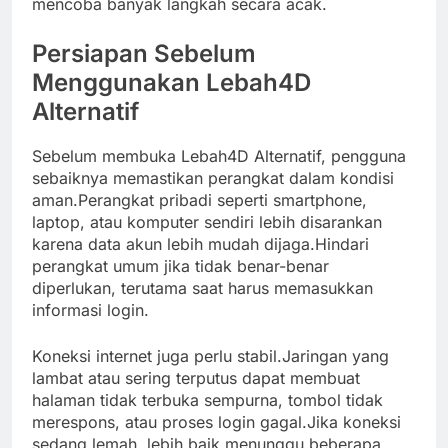
mencoba banyak langkah secara acak.
Persiapan Sebelum
Menggunakan Lebah4D
Alternatif
Sebelum membuka Lebah4D Alternatif, pengguna
sebaiknya memastikan perangkat dalam kondisi
aman.Perangkat pribadi seperti smartphone,
laptop, atau komputer sendiri lebih disarankan
karena data akun lebih mudah dijaga.Hindari
perangkat umum jika tidak benar-benar
diperlukan, terutama saat harus memasukkan
informasi login.
Koneksi internet juga perlu stabil.Jaringan yang
lambat atau sering terputus dapat membuat
halaman tidak terbuka sempurna, tombol tidak
merespons, atau proses login gagal.Jika koneksi
sedang lemah, lebih baik menunggu beberapa