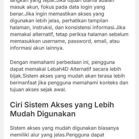
masuk akun, fokus pada data login yang
benar.Jika ingin memastikan akses yang
digunakan lebih jelas, perhatikan tampilan
halaman, instruksi, dan konsistensi informasi.Jika
memakai alternatif, tetap periksa halaman sebelum
memasukkan username, password, email, atau
informasi akun lainnya.
Dengan memahami perbedaan ini, pengguna
dapat memakai Lebah4D Alternatif secara lebih
bijak.Sistem akses yang mudah akan terasa lebih
bermanfaat jika pengguna memahami konteks dan
tujuan akses sejak awal.
Ciri Sistem Akses yang Lebih
Mudah Digunakan
Sistem akses yang mudah digunakan biasanya
memiliki alur yang jelas.Pengguna dapat