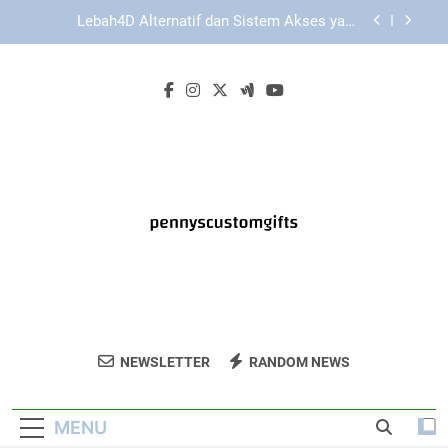
Skip
Panduan Cek Akses Slot Lebah4D Sebelum
to
Digunakan agar Lebih Aman, Stabil, dan Mudah
Dipahami
content
LAE138 Login dengan Tampilan Mobile yang
Lebih Praktis untuk Akses Aman
Slot Lebah4D dan Tampilan Antarmuka yang
Mudah Dipahami
Lebah4D Alternatif dan Sistem Akses yang
Dirancang Lebih Mudah
Panduan Cek Akses Slot Lebah4D Sebelum
Digunakan agar Lebih Aman, Stabil, dan Mudah
Dipahami
LAE138 Login dengan Tampilan Mobile yang
Lebih Praktis untuk Akses Aman
Penny's Custom
Temukan Hadiah Kustom Unik Di Penny’s
NEWSLETTER
RANDOM NEWS
Gifts
Custom Gifts. Berbagai Pilihan Untuk Acara
Spesial Anda.
MENU