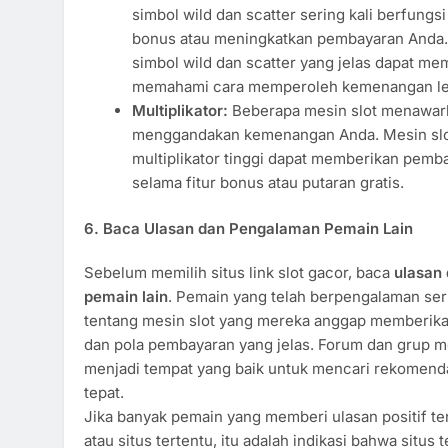
simbol wild dan scatter sering kali berfungs
bonus atau meningkatkan pembayaran Anda.
simbol wild dan scatter yang jelas dapat m
memahami cara memperoleh kemenangan leb
Multiplikator:
Beberapa mesin slot menawark
menggandakan kemenangan Anda. Mesin sl
multiplikator tinggi dapat memberikan pemba
selama fitur bonus atau putaran gratis.
6.
Baca Ulasan dan Pengalaman Pemain Lain
Sebelum memilih situs link slot gacor, baca
ulasan
pemain lain
. Pemain yang telah berpengalaman ser
tentang mesin slot yang mereka anggap memberika
dan pola pembayaran yang jelas. Forum dan grup me
menjadi tempat yang baik untuk mencari rekomenda
tepat.
Jika banyak pemain yang memberi ulasan positif t
atau situs tertentu, itu adalah indikasi bahwa situs 