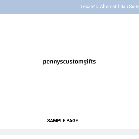
Lebah4D Alternatif dan Sis
Panduan Cek Akses Slot Lebah4D Sebelum Digunakan agar Le
LAE138 Login dengan Tampilan Mobile
Slot Lebah4D dan Tam
Lebah4D Alternatif dan Sis
Panduan Cek Akses Slot Lebah4D Sebelum Digunakan agar Le
LAE138 Login dengan Tampilan Mobile
ny's Custom Gifts
diah Kustom Unik Di Penny’s Custom Gifts. Berbagai Pilihan 
SAMPLE PAGE