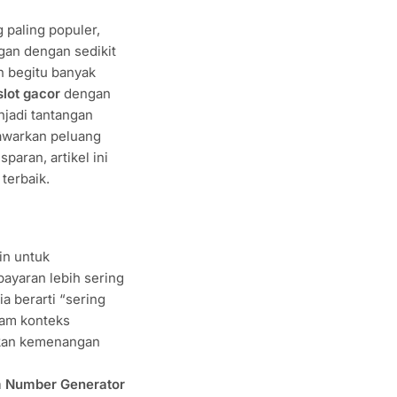
 paling populer,
an dengan sedikit
n begitu banyak
 slot gacor
dengan
jadi tantangan
nawarkan peluang
aran, artikel ini
terbaik.
in untuk
yaran lebih sering
a berarti “sering
lam konteks
ikan kemenangan
 Number Generator