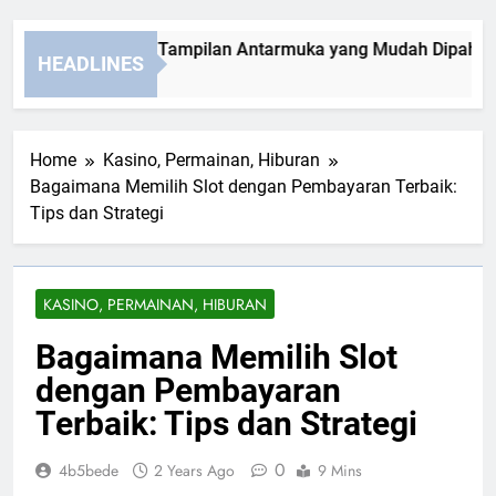
ot Lebah4D dan Tampilan Antarmuka yang Mudah Dipahami
HEADLINES
Months Ago
Home
Kasino, Permainan, Hiburan
Bagaimana Memilih Slot dengan Pembayaran Terbaik:
Tips dan Strategi
KASINO, PERMAINAN, HIBURAN
Bagaimana Memilih Slot
dengan Pembayaran
Terbaik: Tips dan Strategi
0
4b5bede
2 Years Ago
9 Mins