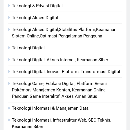
Teknologi & Privasi Digital
Teknologi Akses Digital
Teknologi Akses Digital,Stabilitas Platform,Keamanan
Sistem Online,Optimasi Pengalaman Pengguna
Teknologi Digital
Teknologi Digital, Akses Internet, Keamanan Siber
Teknologi Digital, Inovasi Platform, Transformasi Digital
Teknologi Game, Edukasi Digital, Platform Resmi
Pokémon, Manajemen Konten, Keamanan Online,
Panduan Game Interaktif, Akses Aman Situs
Teknologi Informasi & Manajemen Data
Teknologi Informasi, Infrastruktur Web, SEO Teknis,
Keamanan Siber