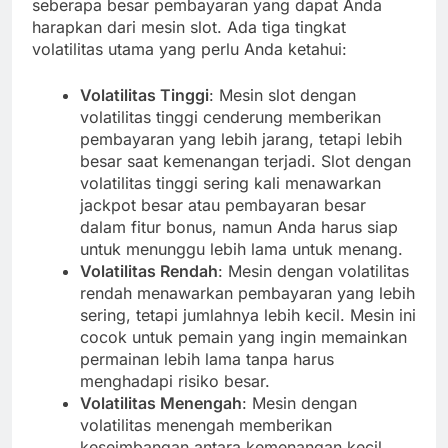
seberapa besar pembayaran yang dapat Anda
harapkan dari mesin slot. Ada tiga tingkat
volatilitas utama yang perlu Anda ketahui:
Volatilitas Tinggi
: Mesin slot dengan
volatilitas tinggi cenderung memberikan
pembayaran yang lebih jarang, tetapi lebih
besar saat kemenangan terjadi. Slot dengan
volatilitas tinggi sering kali menawarkan
jackpot besar atau pembayaran besar
dalam fitur bonus, namun Anda harus siap
untuk menunggu lebih lama untuk menang.
Volatilitas Rendah
: Mesin dengan volatilitas
rendah menawarkan pembayaran yang lebih
sering, tetapi jumlahnya lebih kecil. Mesin ini
cocok untuk pemain yang ingin memainkan
permainan lebih lama tanpa harus
menghadapi risiko besar.
Volatilitas Menengah
: Mesin dengan
volatilitas menengah memberikan
keseimbangan antara kemenangan kecil