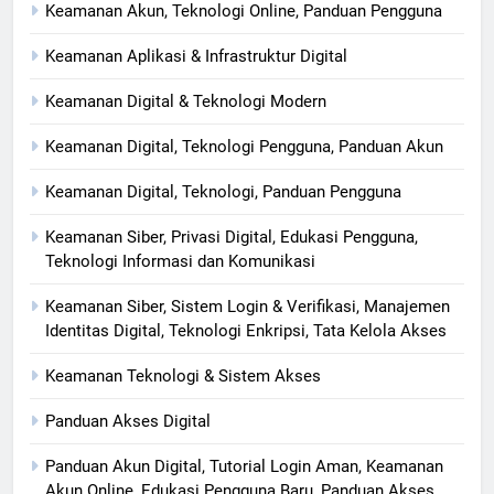
Keamanan Akun, Teknologi Online, Panduan Pengguna
Keamanan Aplikasi & Infrastruktur Digital
Keamanan Digital & Teknologi Modern
Keamanan Digital, Teknologi Pengguna, Panduan Akun
Keamanan Digital, Teknologi, Panduan Pengguna
Keamanan Siber, Privasi Digital, Edukasi Pengguna,
Teknologi Informasi dan Komunikasi
Keamanan Siber, Sistem Login & Verifikasi, Manajemen
Identitas Digital, Teknologi Enkripsi, Tata Kelola Akses
Keamanan Teknologi & Sistem Akses
Panduan Akses Digital
Panduan Akun Digital, Tutorial Login Aman, Keamanan
Akun Online, Edukasi Pengguna Baru, Panduan Akses