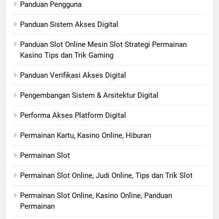
Panduan Pengguna
Panduan Sistem Akses Digital
Panduan Slot Online Mesin Slot Strategi Permainan
Kasino Tips dan Trik Gaming
Panduan Verifikasi Akses Digital
Pengembangan Sistem & Arsitektur Digital
Performa Akses Platform Digital
Permainan Kartu, Kasino Online, Hiburan
Permainan Slot
Permainan Slot Online, Judi Online, Tips dan Trik Slot
Permainan Slot Online, Kasino Online, Panduan
Permainan