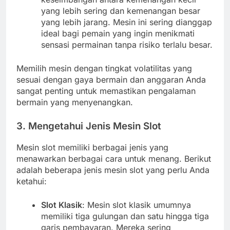
yang lebih sering dan kemenangan besar
yang lebih jarang. Mesin ini sering dianggap
ideal bagi pemain yang ingin menikmati
sensasi permainan tanpa risiko terlalu besar.
Memilih mesin dengan tingkat volatilitas yang
sesuai dengan gaya bermain dan anggaran Anda
sangat penting untuk memastikan pengalaman
bermain yang menyenangkan.
3. Mengetahui Jenis Mesin Slot
Mesin slot memiliki berbagai jenis yang
menawarkan berbagai cara untuk menang. Berikut
adalah beberapa jenis mesin slot yang perlu Anda
ketahui:
Slot Klasik
: Mesin slot klasik umumnya
memiliki tiga gulungan dan satu hingga tiga
garis pembayaran. Mereka sering