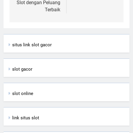
Slot dengan Peluang
Terbaik
situs link slot gacor
slot gacor
slot online
link situs slot