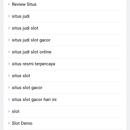
Review Situs
situs judi
situs judi slot
situs judi slot gacor
situs judi slot online
situs resmi terpercaya
situs slot
situs slot gacor
situs slot gacor hari ini
slot
Slot Demo