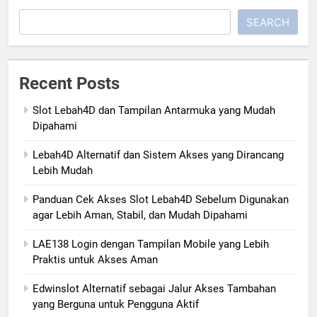
SEARCH
Recent Posts
Slot Lebah4D dan Tampilan Antarmuka yang Mudah
Dipahami
Lebah4D Alternatif dan Sistem Akses yang Dirancang
Lebih Mudah
Panduan Cek Akses Slot Lebah4D Sebelum Digunakan
agar Lebih Aman, Stabil, dan Mudah Dipahami
LAE138 Login dengan Tampilan Mobile yang Lebih
Praktis untuk Akses Aman
Edwinslot Alternatif sebagai Jalur Akses Tambahan
yang Berguna untuk Pengguna Aktif