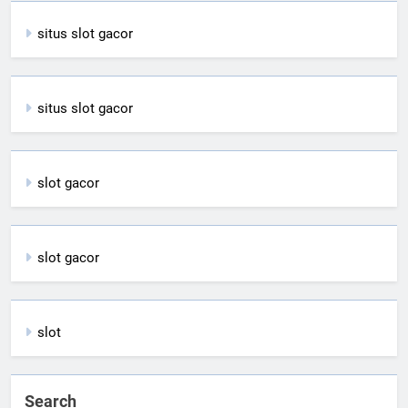
situs slot gacor
situs slot gacor
slot gacor
slot gacor
slot
Search