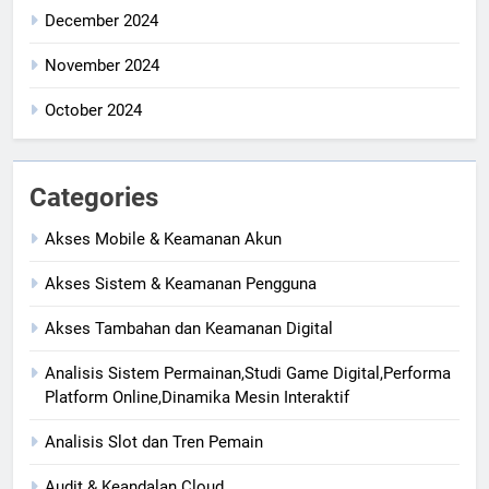
December 2024
November 2024
October 2024
Categories
Akses Mobile & Keamanan Akun
Akses Sistem & Keamanan Pengguna
Akses Tambahan dan Keamanan Digital
Analisis Sistem Permainan,Studi Game Digital,Performa
Platform Online,Dinamika Mesin Interaktif
Analisis Slot dan Tren Pemain
Audit & Keandalan Cloud