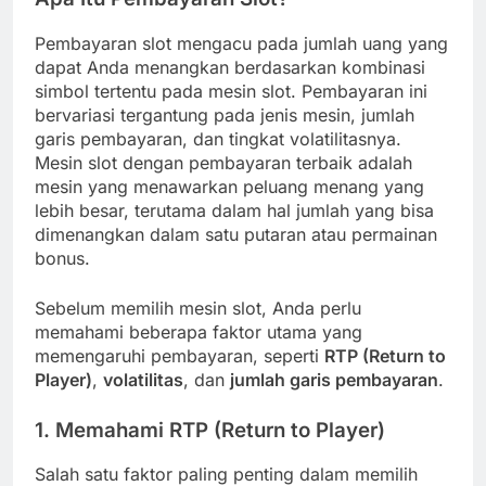
Pembayaran slot mengacu pada jumlah uang yang
dapat Anda menangkan berdasarkan kombinasi
simbol tertentu pada mesin slot. Pembayaran ini
bervariasi tergantung pada jenis mesin, jumlah
garis pembayaran, dan tingkat volatilitasnya.
Mesin slot dengan pembayaran terbaik adalah
mesin yang menawarkan peluang menang yang
lebih besar, terutama dalam hal jumlah yang bisa
dimenangkan dalam satu putaran atau permainan
bonus.
Sebelum memilih mesin slot, Anda perlu
memahami beberapa faktor utama yang
memengaruhi pembayaran, seperti
RTP (Return to
Player)
,
volatilitas
, dan
jumlah garis pembayaran
.
1. Memahami RTP (Return to Player)
Salah satu faktor paling penting dalam memilih