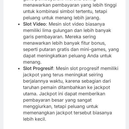
menawarkan pembayaran yang lebih tinggi
untuk kombinasi simbol tertentu, tetapi
peluang untuk menang lebih jarang.
Slot Video
: Mesin slot video biasanya
memiliki lima gulungan dan lebih banyak
garis pembayaran. Mereka sering
menawarkan lebih banyak fitur bonus,
seperti putaran gratis dan mini-games, yang
dapat meningkatkan peluang Anda untuk
menang.
Slot Progresif
: Mesin slot progresif memiliki
jackpot yang terus meningkat seiring
berjalannya waktu, karena sebagian dari
taruhan pemain ditambahkan ke jackpot
utama. Jackpot ini dapat memberikan
pembayaran besar yang sangat
menggiurkan, tetapi peluang untuk
memenangkan jackpot tersebut biasanya
lebih kecil.