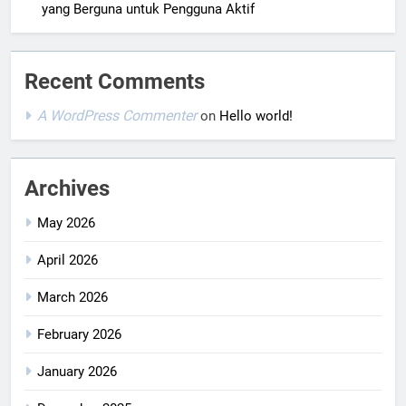
yang Berguna untuk Pengguna Aktif
Recent Comments
A WordPress Commenter
on
Hello world!
Archives
May 2026
April 2026
March 2026
February 2026
January 2026