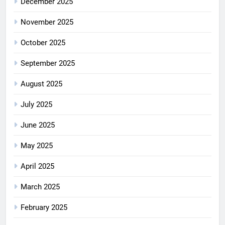
December 2025
November 2025
October 2025
September 2025
August 2025
July 2025
June 2025
May 2025
April 2025
March 2025
February 2025