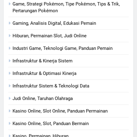
Game, Strategi Pokémon, Tipe Pokémon, Tips & Trik,
Pertarungan Pokémon
Gaming, Analisis Digital, Edukasi Pemain
Hiburan, Permainan Slot, Judi Online
Industri Game, Teknologi Game, Panduan Pemain
Infrastruktur & Kinerja Sistem
Infrastruktur & Optimasi Kinerja
Infrastruktur Sistem & Teknologi Data
Judi Online, Taruhan Olahraga
Kasino Online, Slot Online, Panduan Permainan
Kasino Online, Slot, Panduan Bermain
Kasino, Permainan, Hiburan