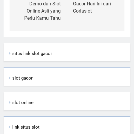
Demo dan Slot
Gacor Hari Ini dari
Online Asli yang
Corlaslot
Perlu Kamu Tahu
situs link slot gacor
slot gacor
slot online
link situs slot