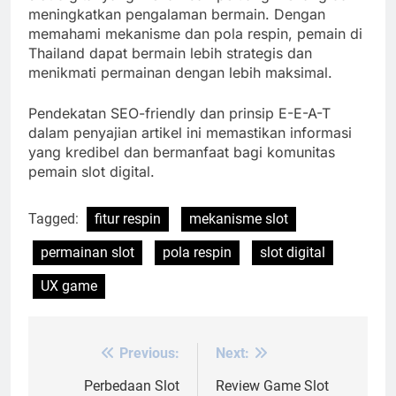
meningkatkan pengalaman bermain. Dengan
memahami mekanisme dan pola respin, pemain di
Thailand dapat bermain lebih strategis dan
menikmati permainan dengan lebih maksimal.
Pendekatan SEO-friendly dan prinsip E-E-A-T
dalam penyajian artikel ini memastikan informasi
yang kredibel dan bermanfaat bagi komunitas
pemain slot digital.
Tagged:
fitur respin
mekanisme slot
permainan slot
pola respin
slot digital
UX game
Previous:
Next:
Post
navigation
Perbedaan Slot
Review Game Slot