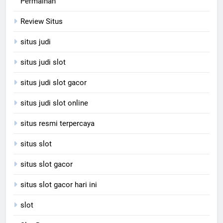
Permainan
Review Situs
situs judi
situs judi slot
situs judi slot gacor
situs judi slot online
situs resmi terpercaya
situs slot
situs slot gacor
situs slot gacor hari ini
slot