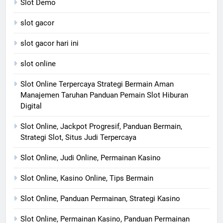
Slot Demo
slot gacor
slot gacor hari ini
slot online
Slot Online Terpercaya Strategi Bermain Aman
Manajemen Taruhan Panduan Pemain Slot Hiburan
Digital
Slot Online, Jackpot Progresif, Panduan Bermain,
Strategi Slot, Situs Judi Terpercaya
Slot Online, Judi Online, Permainan Kasino
Slot Online, Kasino Online, Tips Bermain
Slot Online, Panduan Permainan, Strategi Kasino
Slot Online, Permainan Kasino, Panduan Permainan