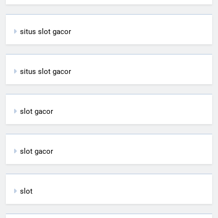
situs slot gacor
situs slot gacor
slot gacor
slot gacor
slot