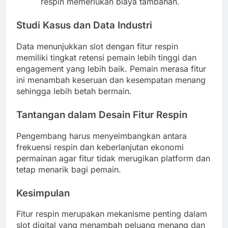
respin memerlukan biaya tambahan.
Studi Kasus dan Data Industri
Data menunjukkan slot dengan fitur respin
memiliki tingkat retensi pemain lebih tinggi dan
engagement yang lebih baik. Pemain merasa fitur
ini menambah keseruan dan kesempatan menang
sehingga lebih betah bermain.
Tantangan dalam Desain Fitur Respin
Pengembang harus menyeimbangkan antara
frekuensi respin dan keberlanjutan ekonomi
permainan agar fitur tidak merugikan platform dan
tetap menarik bagi pemain.
Kesimpulan
Fitur respin merupakan mekanisme penting dalam
slot digital yang menambah peluang menang dan