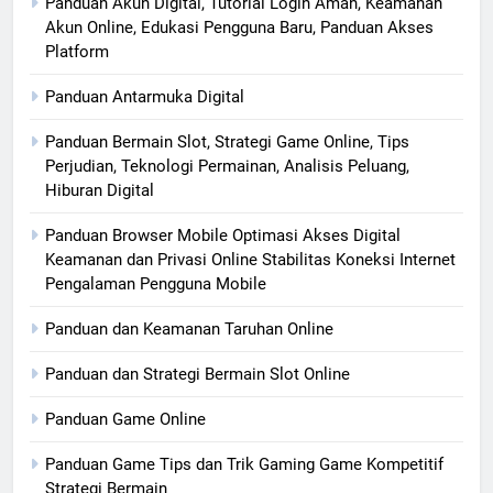
Panduan Akun Digital, Tutorial Login Aman, Keamanan
Akun Online, Edukasi Pengguna Baru, Panduan Akses
Platform
Panduan Antarmuka Digital
Panduan Bermain Slot, Strategi Game Online, Tips
Perjudian, Teknologi Permainan, Analisis Peluang,
Hiburan Digital
Panduan Browser Mobile Optimasi Akses Digital
Keamanan dan Privasi Online Stabilitas Koneksi Internet
Pengalaman Pengguna Mobile
Panduan dan Keamanan Taruhan Online
Panduan dan Strategi Bermain Slot Online
Panduan Game Online
Panduan Game Tips dan Trik Gaming Game Kompetitif
Strategi Bermain