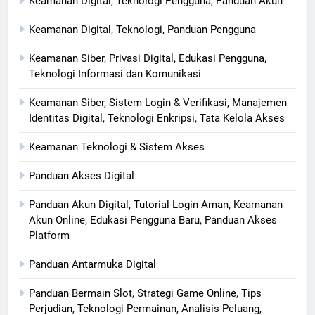
Keamanan Digital, Teknologi Pengguna, Panduan Akun
Keamanan Digital, Teknologi, Panduan Pengguna
Keamanan Siber, Privasi Digital, Edukasi Pengguna,
Teknologi Informasi dan Komunikasi
Keamanan Siber, Sistem Login & Verifikasi, Manajemen
Identitas Digital, Teknologi Enkripsi, Tata Kelola Akses
Keamanan Teknologi & Sistem Akses
Panduan Akses Digital
Panduan Akun Digital, Tutorial Login Aman, Keamanan
Akun Online, Edukasi Pengguna Baru, Panduan Akses
Platform
Panduan Antarmuka Digital
Panduan Bermain Slot, Strategi Game Online, Tips
Perjudian, Teknologi Permainan, Analisis Peluang,