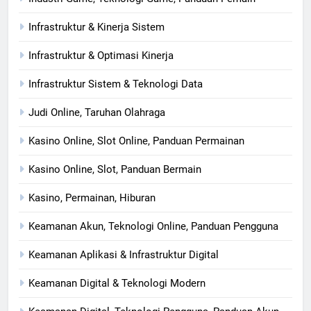
Infrastruktur & Kinerja Sistem
Infrastruktur & Optimasi Kinerja
Infrastruktur Sistem & Teknologi Data
Judi Online, Taruhan Olahraga
Kasino Online, Slot Online, Panduan Permainan
Kasino Online, Slot, Panduan Bermain
Kasino, Permainan, Hiburan
Keamanan Akun, Teknologi Online, Panduan Pengguna
Keamanan Aplikasi & Infrastruktur Digital
Keamanan Digital & Teknologi Modern