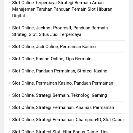
Slot Online Terpercaya Strategi Bermain Aman
Manajemen Taruhan Panduan Pemain Slot Hiburan
Digital
Slot Online, Jackpot Progresif, Panduan Bermain,
Strategi Slot, Situs Judi Terpercaya
Slot Online, Judi Online, Permainan Kasino
Slot Online, Kasino Online, Tips Bermain
Slot Online, Panduan Permainan, Strategi Kasino
Slot Online, Permainan Kasino, Panduan Permainan
Slot Online, Strategi Bermain, Teknologi Gaming
Slot Online, Strategi Permainan, Analisis Permainan
Slot Online, Strategi Permainan, Champion4D, Slot Gacor
Slot Online, Strategi Slot, Fitur Bonus Game, Tips