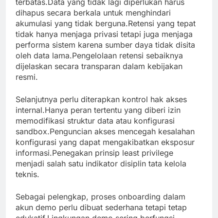
terbatas.Data yang tidak lagi diperlukan harus
dihapus secara berkala untuk menghindari
akumulasi yang tidak berguna.Retensi yang tepat
tidak hanya menjaga privasi tetapi juga menjaga
performa sistem karena sumber daya tidak disita
oleh data lama.Pengelolaan retensi sebaiknya
dijelaskan secara transparan dalam kebijakan
resmi.
Selanjutnya perlu diterapkan kontrol hak akses
internal.Hanya peran tertentu yang diberi izin
memodifikasi struktur data atau konfigurasi
sandbox.Penguncian akses mencegah kesalahan
konfigurasi yang dapat mengakibatkan eksposur
informasi.Penegakan prinsip least privilege
menjadi salah satu indikator disiplin tata kelola
teknis.
Sebagai pelengkap, proses onboarding dalam
akun demo perlu dibuat sederhana tetapi tetap
edukatif.Lingkungan demo sering berfungsi