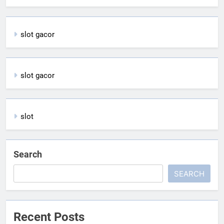
slot gacor
slot gacor
slot
Search
SEARCH
Recent Posts