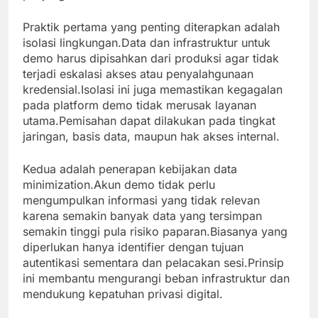
Praktik pertama yang penting diterapkan adalah
isolasi lingkungan.Data dan infrastruktur untuk
demo harus dipisahkan dari produksi agar tidak
terjadi eskalasi akses atau penyalahgunaan
kredensial.Isolasi ini juga memastikan kegagalan
pada platform demo tidak merusak layanan
utama.Pemisahan dapat dilakukan pada tingkat
jaringan, basis data, maupun hak akses internal.
Kedua adalah penerapan kebijakan data
minimization.Akun demo tidak perlu
mengumpulkan informasi yang tidak relevan
karena semakin banyak data yang tersimpan
semakin tinggi pula risiko paparan.Biasanya yang
diperlukan hanya identifier dengan tujuan
autentikasi sementara dan pelacakan sesi.Prinsip
ini membantu mengurangi beban infrastruktur dan
mendukung kepatuhan privasi digital.