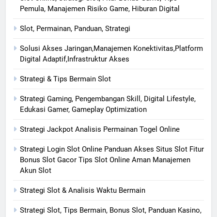
Pemula, Manajemen Risiko Game, Hiburan Digital
Slot, Permainan, Panduan, Strategi
Solusi Akses Jaringan,Manajemen Konektivitas,Platform
Digital Adaptif,Infrastruktur Akses
Strategi & Tips Bermain Slot
Strategi Gaming, Pengembangan Skill, Digital Lifestyle,
Edukasi Gamer, Gameplay Optimization
Strategi Jackpot Analisis Permainan Togel Online
Strategi Login Slot Online Panduan Akses Situs Slot Fitur
Bonus Slot Gacor Tips Slot Online Aman Manajemen
Akun Slot
Strategi Slot & Analisis Waktu Bermain
Strategi Slot, Tips Bermain, Bonus Slot, Panduan Kasino,