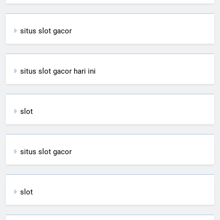
situs slot gacor
situs slot gacor hari ini
slot
situs slot gacor
slot