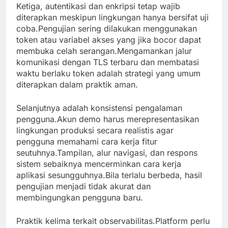
Ketiga, autentikasi dan enkripsi tetap wajib
diterapkan meskipun lingkungan hanya bersifat uji
coba.Pengujian sering dilakukan menggunakan
token atau variabel akses yang jika bocor dapat
membuka celah serangan.Mengamankan jalur
komunikasi dengan TLS terbaru dan membatasi
waktu berlaku token adalah strategi yang umum
diterapkan dalam praktik aman.
Selanjutnya adalah konsistensi pengalaman
pengguna.Akun demo harus merepresentasikan
lingkungan produksi secara realistis agar
pengguna memahami cara kerja fitur
seutuhnya.Tampilan, alur navigasi, dan respons
sistem sebaiknya mencerminkan cara kerja
aplikasi sesungguhnya.Bila terlalu berbeda, hasil
pengujian menjadi tidak akurat dan
membingungkan pengguna baru.
Praktik kelima terkait observabilitas.Platform perlu