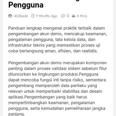
Pengguna
0
4b5bede
9 Months Ago
6 Mins
Panduan lengkap mengenai praktik terbaik dalam
pengembangan akun demo, mencakup keamanan,
pengalaman pengguna, tata kelola data, dan
infrastruktur teknis yang memastikan proses uji
coba berlangsung aman, efisien, dan realistis.
Pengembangan akun demo merupakan komponen
penting dalam proses validasi sistem sebelum fitur
diluncurkan ke lingkungan produksi.Pengguna
dapat mencoba fungsi inti tanpa risiko, sementara
pengembang memperoleh data perilaku yang
relevan untuk memperbaiki stabilitas dan desain
aplikasi.Pengembangan yang baik harus
mempertimbangkan keamanan, pengalaman
pengguna, serta kemudahan pemeliharaan jangka
panjang.