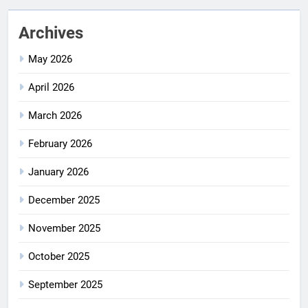
Archives
May 2026
April 2026
March 2026
February 2026
January 2026
December 2025
November 2025
October 2025
September 2025