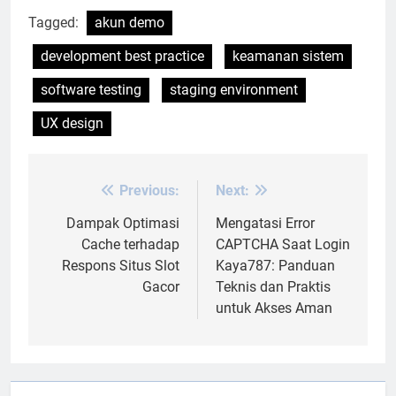
Tagged:
akun demo
development best practice
keamanan sistem
software testing
staging environment
UX design
Previous:
Next:
Post
navigation
Dampak Optimasi
Mengatasi Error
Cache terhadap
CAPTCHA Saat Login
Respons Situs Slot
Kaya787: Panduan
Gacor
Teknis dan Praktis
untuk Akses Aman