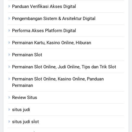
Panduan Verifikasi Akses Digital
Pengembangan Sistem & Arsitektur Digital
Performa Akses Platform Digital
Permainan Kartu, Kasino Online, Hiburan
Permainan Slot
Permainan Slot Online, Judi Online, Tips dan Trik Slot
Permainan Slot Online, Kasino Online, Panduan
Permainan
Review Situs
situs judi
situs judi slot