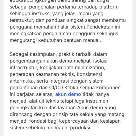
sebagai pengenalan pertama terhadap platform
sehingga instruksi yang jelas, menu yang
terstruktur, dan panduan singkat sangat membantu
pengguna memahami alur sistem.Pendekatan ini
meningkatkan pengalaman pengguna sekaligus
mengurangi kebutuhan bantuan manual.
Sebagai kesimpulan, praktik terbaik dalam
pengembangan akun demo meliputi isolasi
infrastruktur, kebijakan data minimization,
penerapan keamanan teknis, konsistensi
antarmuka, serta integrasi dengan sistem
pemantauan dan CI/CD.Ketika semua komponen
ini berjalan selaras,
akun demo
tidak hanya
menjadi alat uji teknis tetapi juga instrumen
peningkatan kualitas layanan.Akun demo yang
dirancang dengan prinsip tata kelola yang matang
menjadi fondasi bagi kepercayaan dan kesiapan
sistem sebelum mencapai produksi.