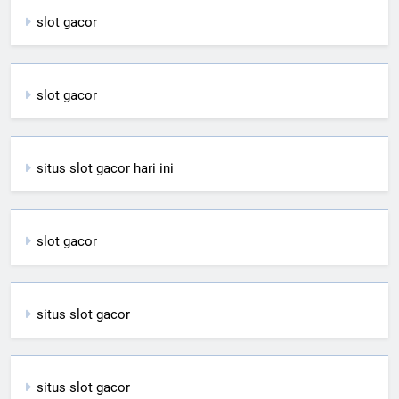
slot gacor
slot gacor
situs slot gacor hari ini
slot gacor
situs slot gacor
situs slot gacor