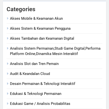
Categories
Akses Mobile & Keamanan Akun
Akses Sistem & Keamanan Pengguna
Akses Tambahan dan Keamanan Digital
Analisis Sistem Permainan,Studi Game Digital,Performa
Platform Online,Dinamika Mesin Interaktif
Analisis Slot dan Tren Pemain
Audit & Keandalan Cloud
Desain Permainan & Teknologi Interaktif
Edukasi & Teknologi Permainan
Edukasi Game / Analisis Probabilitas