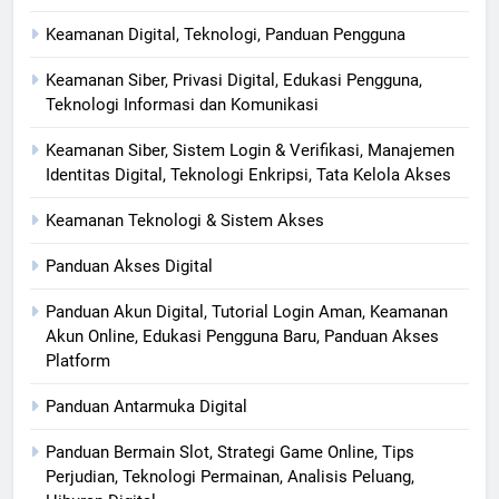
Keamanan Digital, Teknologi, Panduan Pengguna
Keamanan Siber, Privasi Digital, Edukasi Pengguna,
Teknologi Informasi dan Komunikasi
Keamanan Siber, Sistem Login & Verifikasi, Manajemen
Identitas Digital, Teknologi Enkripsi, Tata Kelola Akses
Keamanan Teknologi & Sistem Akses
Panduan Akses Digital
Panduan Akun Digital, Tutorial Login Aman, Keamanan
Akun Online, Edukasi Pengguna Baru, Panduan Akses
Platform
Panduan Antarmuka Digital
Panduan Bermain Slot, Strategi Game Online, Tips
Perjudian, Teknologi Permainan, Analisis Peluang,