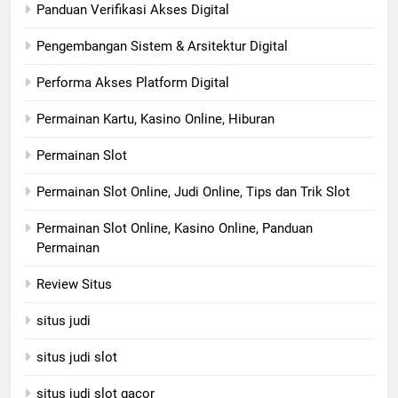
Panduan Verifikasi Akses Digital
Pengembangan Sistem & Arsitektur Digital
Performa Akses Platform Digital
Permainan Kartu, Kasino Online, Hiburan
Permainan Slot
Permainan Slot Online, Judi Online, Tips dan Trik Slot
Permainan Slot Online, Kasino Online, Panduan
Permainan
Review Situs
situs judi
situs judi slot
situs judi slot gacor