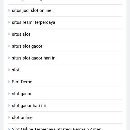
situs judi slot online
situs resmi terpercaya
situs slot
situs slot gacor
situs slot gacor hari ini
slot
Slot Demo
slot gacor
slot gacor hari ini
slot online
Slot Online Terpercaya Strategi Bermain Aman