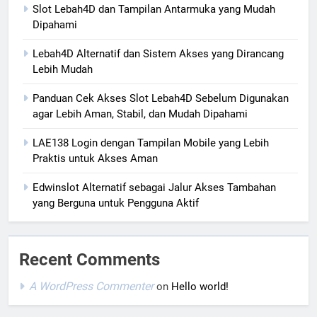
Slot Lebah4D dan Tampilan Antarmuka yang Mudah
Dipahami
Lebah4D Alternatif dan Sistem Akses yang Dirancang
Lebih Mudah
Panduan Cek Akses Slot Lebah4D Sebelum Digunakan
agar Lebih Aman, Stabil, dan Mudah Dipahami
LAE138 Login dengan Tampilan Mobile yang Lebih
Praktis untuk Akses Aman
Edwinslot Alternatif sebagai Jalur Akses Tambahan
yang Berguna untuk Pengguna Aktif
Recent Comments
A WordPress Commenter
on
Hello world!