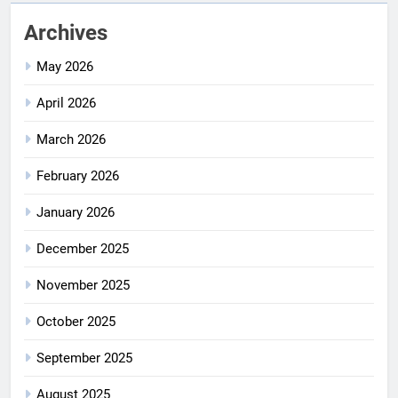
Archives
May 2026
April 2026
March 2026
February 2026
January 2026
December 2025
November 2025
October 2025
September 2025
August 2025