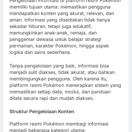
Pengelolaan informasi di platform resmi Pokémon
memiliki tujuan utama: memastikan pengguna
mendapatkan konten yang akurat, relevan, dan
aman. Informasi yang disediakan tidak hanya
sekadar hiburan, tetapi juga edukatif,
memungkinkan anak-anak, remaja, dan
penggemar dewasa untuk belajar strategi
permainan, karakter Pokémon, hingga aspek
logika dan sains sederhana.
Tanpa pengelolaan yang baik, informasi bisa
menjadi sulit diakses, tidak akurat, atau bahkan
membingungkan pengguna. Oleh karena itu,
platform resmi Pokémon menerapkan sistem yang
memastikan setiap data, modul, dan panduan
ditata secara rapi dan mudah diakses.
Struktur Pengelolaan Konten
Platform resmi Pokémon membagi informasi
menjadi beberapa kategori utama: