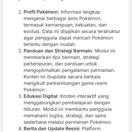
Profil Pokémon:
Informasi lengkap
mengenai berbagai jenis Pokémon,
termasuk kemampuan, kekuatan, dan
evolusi. Data ini disajikan secara terstruktur
agar pengguna dapat mencari Pokémon
tertentu dengan mudah.
Panduan dan Strategi Bermain:
Modul ini
memberikan tips bermain, strategi
pertempuran, dan panduan untuk
mengoptimalkan pengalaman permainan.
Konten ini diupdate secara berkala
mengikuti perkembangan game resmi
Pokémon.
Edukasi Digital:
Konten interaktif yang
menggabungkan pembelajaran dengan
hiburan. Modul ini membantu pengguna
memahami logika, strategi, dan sains
sederhana melalui permainan Pokémon.
Berita dan Update Resmi:
Platform