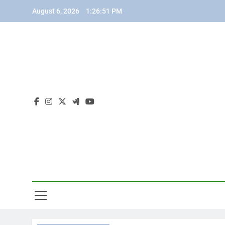
Skip
August 6, 2026
1:26:52 PM
to
content
Pen
Temukan Ha