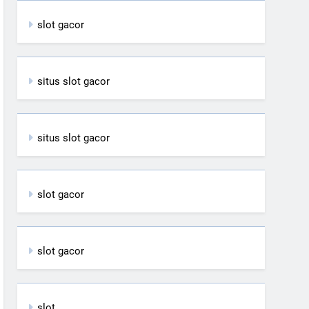
slot gacor
situs slot gacor
situs slot gacor
slot gacor
slot gacor
slot