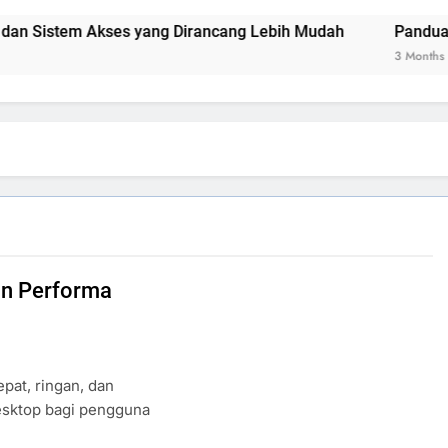
 Akses yang Dirancang Lebih Mudah
Panduan Cek Akses 
3 Months Ago
an Performa
pat, ringan, dan
esktop bagi pengguna