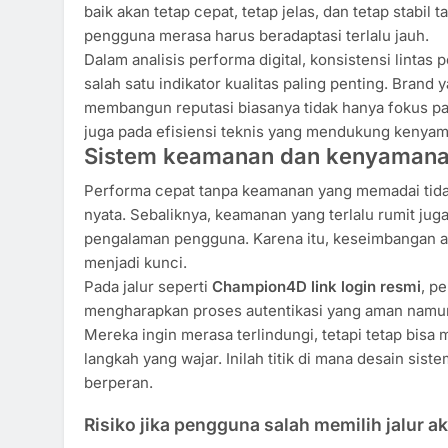
baik akan tetap cepat, tetap jelas, dan tetap stabil
pengguna merasa harus beradaptasi terlalu jauh.
Dalam analisis performa digital, konsistensi linta
salah satu indikator kualitas paling penting. Brand 
membangun reputasi biasanya tidak hanya fokus pad
juga pada efisiensi teknis yang mendukung kenyam
Sistem keamanan dan kenyaman
Performa cepat tanpa keamanan yang memadai tida
nyata. Sebaliknya, keamanan yang terlalu rumit ju
pengalaman pengguna. Karena itu, keseimbangan an
menjadi kunci.
Pada jalur seperti
Champion4D link login resmi
, p
mengharapkan proses autentikasi yang aman namun
Mereka ingin merasa terlindungi, tetapi tetap bis
langkah yang wajar. Inilah titik di mana desain sist
berperan.
Risiko jika pengguna salah memilih jalur a