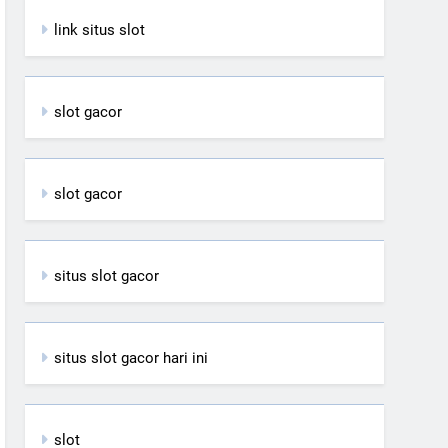
link situs slot
slot gacor
slot gacor
situs slot gacor
situs slot gacor hari ini
slot