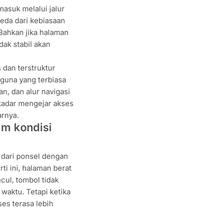
asuk melalui jalur
beda dari kebiasaan
Bahkan jika halaman
dak stabil akan
 dan terstruktur
gguna yang terbiasa
n, dan alur navigasi
kadar mengejar akses
arnya.
am kondisi
dari ponsel dengan
rti ini, halaman berat
cul, tombol tidak
waktu. Tetapi ketika
es terasa lebih