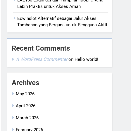
LAE138 Login dengan Tampilan Mobile yang
Lebih Praktis untuk Akses Aman
Edwinslot Alternatif sebagai Jalur Akses
Tambahan yang Berguna untuk Pengguna Aktif
Recent Comments
A WordPress Commenter
on
Hello world!
Archives
May 2026
April 2026
March 2026
February 2026