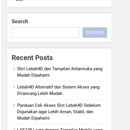
Search
SEARCH
Recent Posts
Slot Lebah4D dan Tampilan Antarmuka yang
Mudah Dipahami
Lebah4D Alternatif dan Sistem Akses yang
Dirancang Lebih Mudah
Panduan Cek Akses Slot Lebah4D Sebelum
Digunakan agar Lebih Aman, Stabil, dan
Mudah Dipahami