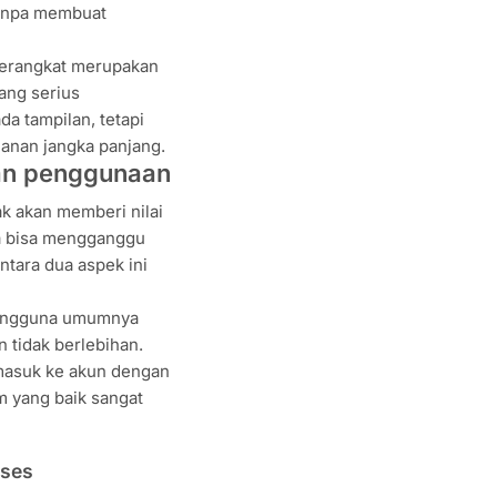
 tanpa membuat
s perangkat merupakan
yang serius
a tampilan, tetapi
anan jangka panjang.
an penggunaan
k akan memberi nilai
ga bisa mengganggu
tara dua aspek ini
engguna umumnya
 tidak berlebihan.
a masuk ke akun dengan
em yang baik sangat
kses