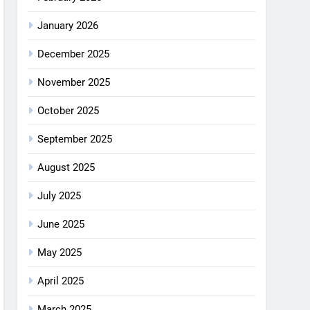
January 2026
December 2025
November 2025
October 2025
September 2025
August 2025
July 2025
June 2025
May 2025
April 2025
March 2025