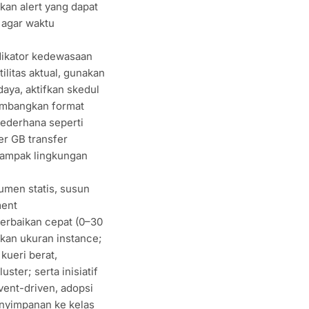
an alert yang dapat
t agar waktu
ndikator kedewasaan
litas aktual, gunakan
aya, aktifkan skedul
timbangkan format
ederhana seperti
er GB transfer
dampak lingkungan
umen statis, susun
ment
perbaikan cepat (0–30
kan ukuran instance;
kueri berat,
uster; serta inisiatif
event-driven, adopsi
enyimpanan ke kelas