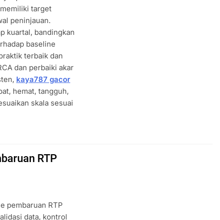
memiliki target
wal peninjauan.
ap kuartal, bandingkan
terhadap baseline
raktik terbaik dan
 RCA dan perbaiki akar
sten,
kaya787 gacor
at, hemat, tangguh,
esuaikan skala sesuai
mbaruan RTP
sme pembaruan RTP
lidasi data, kontrol