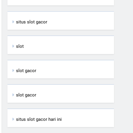
situs slot gacor
slot
slot gacor
slot gacor
situs slot gacor hari ini