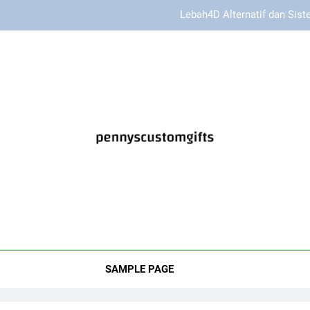
Lebah4D Alternatif dan Sis
Panduan Cek Akses Slot Lebah4D Sebelum Digunakan agar Le
LAE138 Login dengan Tampilan Mobile
Slot Lebah4D dan Tam
Lebah4D Alternatif dan Sis
Panduan Cek Akses Slot Lebah4D Sebelum Digunakan agar Le
LAE138 Login dengan Tampilan Mobile
ny's Custom Gifts
diah Kustom Unik Di Penny’s Custom Gifts. Berbagai Pilihan 
SAMPLE PAGE