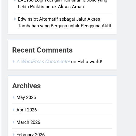
LAE138 Login dengan Tampilan Mobile yang
Lebih Praktis untuk Akses Aman
Edwinslot Alternatif sebagai Jalur Akses
Tambahan yang Berguna untuk Pengguna Aktif
Recent Comments
A WordPress Commenter
on
Hello world!
Archives
May 2026
April 2026
March 2026
February 2026