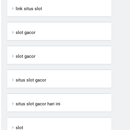
link situs slot
slot gacor
slot gacor
situs slot gacor
situs slot gacor hari ini
slot