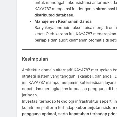
untuk mencegah inkonsistensi antarmuka da
KAYA787 mengatasi ini dengan
sinkronisasi
distributed database
.
Manajemen Keamanan Ganda
Banyaknya endpoint akses bisa menjadi celah
ketat. Oleh karena itu, KAYA787 menerapka
berlapis
dan audit keamanan otomatis di set
Kesimpulan
Arsitektur domain alternatif KAYA787 merupakan ba
strategi sistem yang tangguh, skalabel, dan andal
ini, KAYA787 mampu menjamin ketersediaan layan
cepat, dan meningkatkan kepuasan pengguna di ber
jaringan.
Investasi terhadap teknologi infrastruktur seperti 
komitmen platform terhadap
keberlanjutan sistem 
pengguna optimal, serta kepatuhan terhadap prin