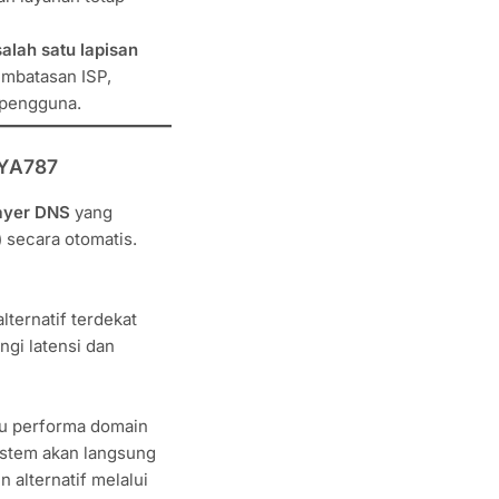
salah satu lapisan
mbatasan ISP,
 pengguna.
AYA787
layer DNS
yang
 secara otomatis.
ternatif terdekat
gi latensi dan
au performa domain
istem akan langsung
alternatif melalui