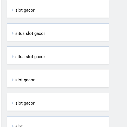
slot gacor
situs slot gacor
situs slot gacor
slot gacor
slot gacor
slot