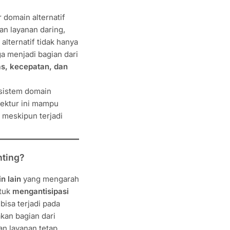
 domain alternatif
an layanan daring,
 alternatif tidak hanya
a menjadi bagian dari
tas, kecepatan, dan
sistem domain
tektur ini mampu
meskipun terjadi
nting?
n lain
yang mengarah
ntuk
mengantisipasi
bisa terjadi pada
kan bagian dari
n layanan tetap