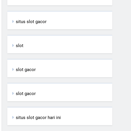
situs slot gacor
slot
slot gacor
slot gacor
situs slot gacor hari ini