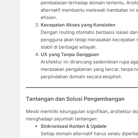
pembatasan terhadap domain tertentu. Arsit
alternatif membantu melewati hambatan ini 
efisien.
Kecepatan Akses yang Konsisten
Dengan routing otomatis berbasis lokasi da
pengguna akan tetap merasakan kecepatan 
stabil di berbagai wilayah.
UX yang Tanpa Gangguan
Arsitektur ini dirancang sedemikian rupa ag
merasakan pengalaman yang lancar, tanpa not
perpindahan domain secara eksplisit.
Tantangan dan Solusi Pengembangan
Meski memiliki keunggulan signifikan, arsitektur do
menghadapi sejumlah tantangan:
Sinkronisasi Konten & Update
Setiap domain alternatif harus selalu diperba