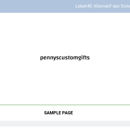
Lebah4D Alternatif dan Sis
Panduan Cek Akses Slot Lebah4D Sebelum Digunakan agar Le
LAE138 Login dengan Tampilan Mobile
Slot Lebah4D dan Tam
Lebah4D Alternatif dan Sis
Panduan Cek Akses Slot Lebah4D Sebelum Digunakan agar Le
LAE138 Login dengan Tampilan Mobile
ny's Custom Gifts
diah Kustom Unik Di Penny’s Custom Gifts. Berbagai Pilihan 
SAMPLE PAGE