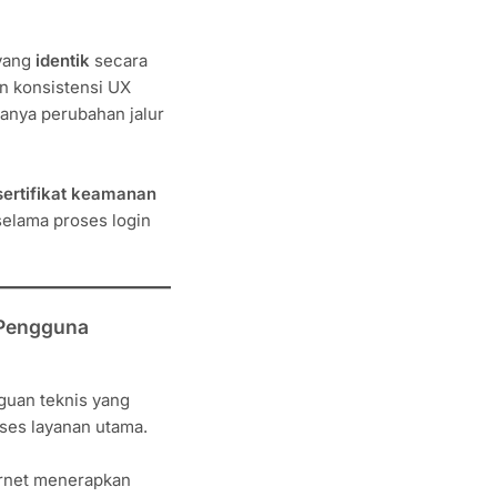
 yang
identik
secara
an konsistensi UX
anya perubahan jalur
sertifikat keamanan
selama proses login
i Pengguna
guan teknis yang
ses layanan utama.
ernet menerapkan