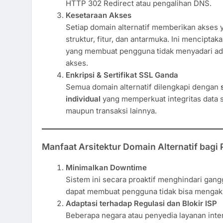
HTTP 302 Redirect atau pengalihan DNS.
Kesetaraan Akses
Setiap domain alternatif memberikan akses
struktur, fitur, dan antarmuka. Ini menciptak
yang membuat pengguna tidak menyadari ad
akses.
Enkripsi & Sertifikat SSL Ganda
Semua domain alternatif dilengkapi dengan
individual
yang memperkuat integritas data 
maupun transaksi lainnya.
Manfaat Arsitektur Domain Alternatif bag
Minimalkan Downtime
Sistem ini secara proaktif menghindari gang
dapat membuat pengguna tidak bisa mengak
Adaptasi terhadap Regulasi dan Blokir ISP
Beberapa negara atau penyedia layanan int