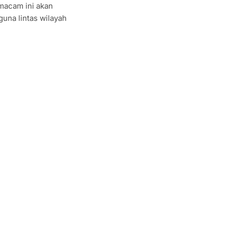
macam ini akan
guna lintas wilayah