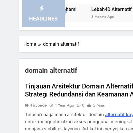
a yang Mudah Dipahami
Lebah4D Alternatif dan Sistem
3 Months Ago
HEADLINES
Home
domain alternatif
domain alternatif
Tinjauan Arsitektur Domain Alternat
Strategi Redundansi dan Keamanan 
4b5bede
1 Year Ago
0
5 Mins
Telusuri bagaimana arsitektur domain
alternatif k
untuk mengoptimalkan akses pengguna, meningkat
menjaga stabilitas layanan. Artikel ini menyajikan an