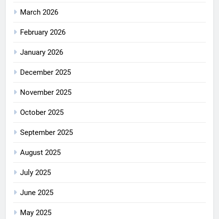
March 2026
February 2026
January 2026
December 2025
November 2025
October 2025
September 2025
August 2025
July 2025
June 2025
May 2025