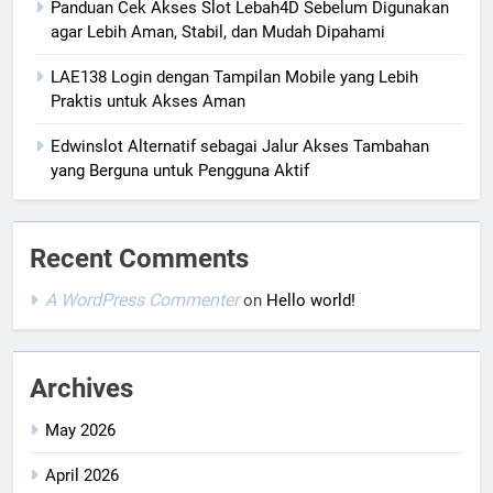
Panduan Cek Akses Slot Lebah4D Sebelum Digunakan
agar Lebih Aman, Stabil, dan Mudah Dipahami
LAE138 Login dengan Tampilan Mobile yang Lebih
Praktis untuk Akses Aman
Edwinslot Alternatif sebagai Jalur Akses Tambahan
yang Berguna untuk Pengguna Aktif
Recent Comments
A WordPress Commenter
on
Hello world!
Archives
May 2026
April 2026