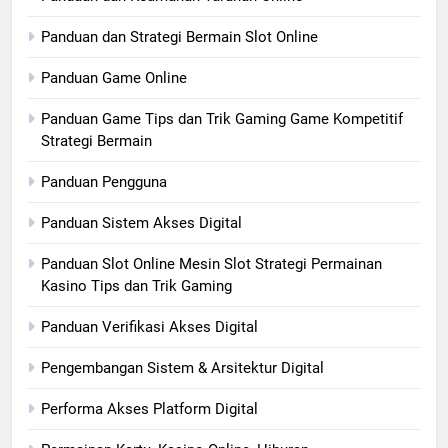
Panduan dan Strategi Bermain Slot Online
Panduan Game Online
Panduan Game Tips dan Trik Gaming Game Kompetitif
Strategi Bermain
Panduan Pengguna
Panduan Sistem Akses Digital
Panduan Slot Online Mesin Slot Strategi Permainan
Kasino Tips dan Trik Gaming
Panduan Verifikasi Akses Digital
Pengembangan Sistem & Arsitektur Digital
Performa Akses Platform Digital