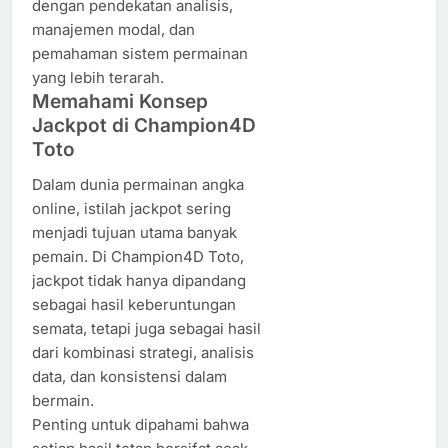
dengan pendekatan analisis,
manajemen modal, dan
pemahaman sistem permainan
yang lebih terarah.
Memahami Konsep
Jackpot di Champion4D
Toto
Dalam dunia permainan angka
online, istilah jackpot sering
menjadi tujuan utama banyak
pemain. Di Champion4D Toto,
jackpot tidak hanya dipandang
sebagai hasil keberuntungan
semata, tetapi juga sebagai hasil
dari kombinasi strategi, analisis
data, dan konsistensi dalam
bermain.
Penting untuk dipahami bahwa