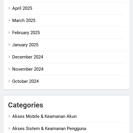
April 2025
March 2025
February 2025
January 2025
December 2024
November 2024
October 2024
Categories
Akses Mobile & Keamanan Akun
Akses Sistem & Keamanan Pengguna