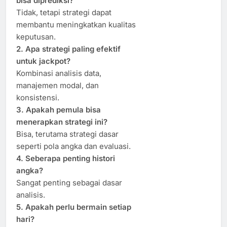
bisa diprediksi?
Tidak, tetapi strategi dapat
membantu meningkatkan kualitas
keputusan.
2. Apa strategi paling efektif
untuk jackpot?
Kombinasi analisis data,
manajemen modal, dan
konsistensi.
3. Apakah pemula bisa
menerapkan strategi ini?
Bisa, terutama strategi dasar
seperti pola angka dan evaluasi.
4. Seberapa penting histori
angka?
Sangat penting sebagai dasar
analisis.
5. Apakah perlu bermain setiap
hari?