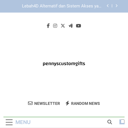
Skip
Panduan Cek Akses Slot Lebah4D Sebelum
to
Digunakan agar Lebih Aman, Stabil, dan Mudah
Dipahami
content
LAE138 Login dengan Tampilan Mobile yang
Lebih Praktis untuk Akses Aman
Slot Lebah4D dan Tampilan Antarmuka yang
Mudah Dipahami
Lebah4D Alternatif dan Sistem Akses yang
Dirancang Lebih Mudah
Panduan Cek Akses Slot Lebah4D Sebelum
Digunakan agar Lebih Aman, Stabil, dan Mudah
Dipahami
LAE138 Login dengan Tampilan Mobile yang
Lebih Praktis untuk Akses Aman
Penny's Custom
Temukan Hadiah Kustom Unik Di Penny’s
NEWSLETTER
RANDOM NEWS
Gifts
Custom Gifts. Berbagai Pilihan Untuk Acara
Spesial Anda.
MENU