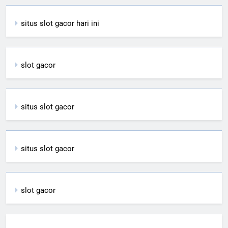
situs slot gacor hari ini
slot gacor
situs slot gacor
situs slot gacor
slot gacor