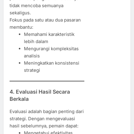
tidak mencoba semuanya
sekaligus.
Fokus pada satu atau dua pasaran
membantu:
Memahami karakteristik
lebih dalam
Mengurangi kompleksitas
analisis
Meningkatkan konsistensi
strategi
4. Evaluasi Hasil Secara
Berkala
Evaluasi adalah bagian penting dari
strategi. Dengan mengevaluasi
hasil sebelumnya, pemain dapat:
Mengetahui efektivitas