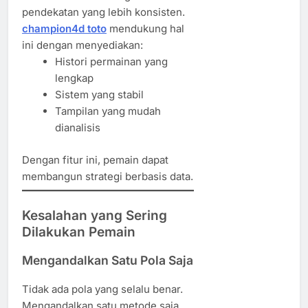
pendekatan yang lebih konsisten.
champion4d toto
mendukung hal
ini dengan menyediakan:
Histori permainan yang
lengkap
Sistem yang stabil
Tampilan yang mudah
dianalisis
Dengan fitur ini, pemain dapat
membangun strategi berbasis data.
Kesalahan yang Sering
Dilakukan Pemain
Mengandalkan Satu Pola Saja
Tidak ada pola yang selalu benar.
Mengandalkan satu metode saja