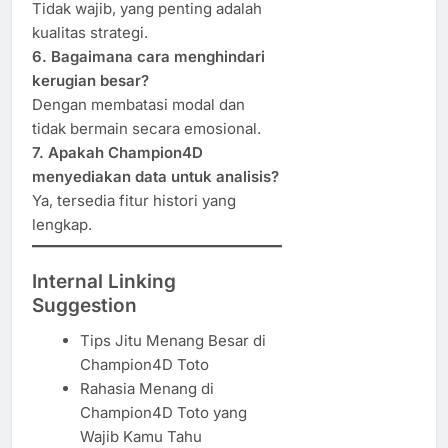
Tidak wajib, yang penting adalah
kualitas strategi.
6. Bagaimana cara menghindari
kerugian besar?
Dengan membatasi modal dan
tidak bermain secara emosional.
7. Apakah Champion4D
menyediakan data untuk analisis?
Ya, tersedia fitur histori yang
lengkap.
Internal Linking
Suggestion
Tips Jitu Menang Besar di
Champion4D Toto
Rahasia Menang di
Champion4D Toto yang
Wajib Kamu Tahu