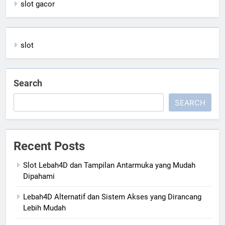
slot gacor
slot
Search
SEARCH
Recent Posts
Slot Lebah4D dan Tampilan Antarmuka yang Mudah
Dipahami
Lebah4D Alternatif dan Sistem Akses yang Dirancang
Lebih Mudah