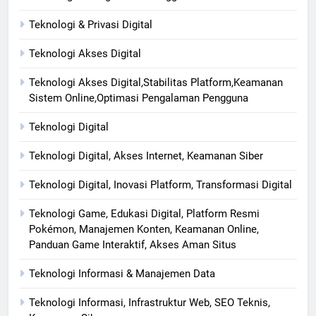
Teknologi & Privasi Digital
Teknologi Akses Digital
Teknologi Akses Digital,Stabilitas Platform,Keamanan
Sistem Online,Optimasi Pengalaman Pengguna
Teknologi Digital
Teknologi Digital, Akses Internet, Keamanan Siber
Teknologi Digital, Inovasi Platform, Transformasi Digital
Teknologi Game, Edukasi Digital, Platform Resmi
Pokémon, Manajemen Konten, Keamanan Online,
Panduan Game Interaktif, Akses Aman Situs
Teknologi Informasi & Manajemen Data
Teknologi Informasi, Infrastruktur Web, SEO Teknis,