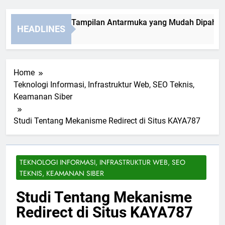
ot Lebah4D dan Tampilan Antarmuka yang Mudah Dipahami
HEADLINES
Months Ago
Home
Teknologi Informasi, Infrastruktur Web, SEO Teknis,
Keamanan Siber
Studi Tentang Mekanisme Redirect di Situs KAYA787
TEKNOLOGI INFORMASI, INFRASTRUKTUR WEB, SEO
TEKNIS, KEAMANAN SIBER
Studi Tentang Mekanisme
Redirect di Situs KAYA787