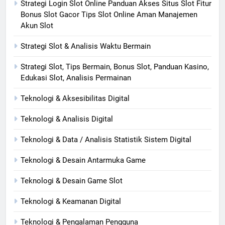
Strategi Login Slot Online Panduan Akses Situs Slot Fitur
Bonus Slot Gacor Tips Slot Online Aman Manajemen
Akun Slot
Strategi Slot & Analisis Waktu Bermain
Strategi Slot, Tips Bermain, Bonus Slot, Panduan Kasino,
Edukasi Slot, Analisis Permainan
Teknologi & Aksesibilitas Digital
Teknologi & Analisis Digital
Teknologi & Data / Analisis Statistik Sistem Digital
Teknologi & Desain Antarmuka Game
Teknologi & Desain Game Slot
Teknologi & Keamanan Digital
Teknologi & Pengalaman Pengguna