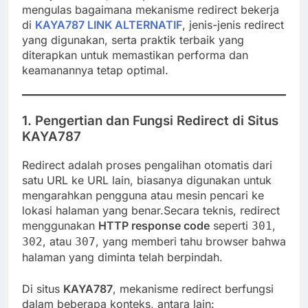
mengulas bagaimana mekanisme redirect bekerja
di
KAYA787 LINK ALTERNATIF
, jenis-jenis redirect
yang digunakan, serta praktik terbaik yang
diterapkan untuk memastikan performa dan
keamanannya tetap optimal.
1. Pengertian dan Fungsi Redirect di Situs
KAYA787
Redirect adalah proses pengalihan otomatis dari
satu URL ke URL lain, biasanya digunakan untuk
mengarahkan pengguna atau mesin pencari ke
lokasi halaman yang benar.Secara teknis, redirect
menggunakan
HTTP response code
seperti
,
301
, atau
, yang memberi tahu browser bahwa
302
307
halaman yang diminta telah berpindah.
Di situs
KAYA787
, mekanisme redirect berfungsi
dalam beberapa konteks, antara lain: