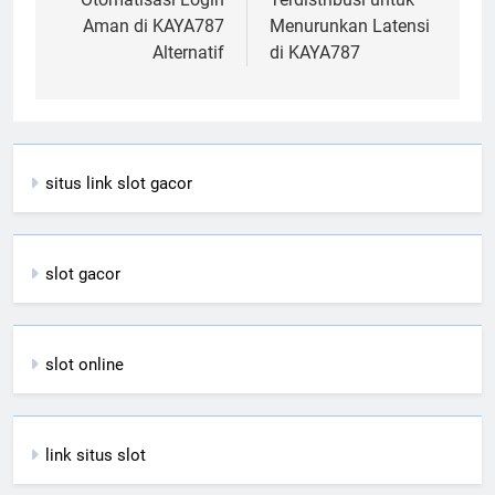
Aman di KAYA787
Menurunkan Latensi
Alternatif
di KAYA787
situs link slot gacor
slot gacor
slot online
link situs slot