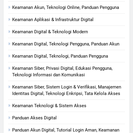
Keamanan Akun, Teknologi Online, Panduan Pengguna
Keamanan Aplikasi & Infrastruktur Digital
Keamanan Digital & Teknologi Modern
Keamanan Digital, Teknologi Pengguna, Panduan Akun
Keamanan Digital, Teknologi, Panduan Pengguna
Keamanan Siber, Privasi Digital, Edukasi Pengguna,
Teknologi Informasi dan Komunikasi
Keamanan Siber, Sistem Login & Verifikasi, Manajemen
Identitas Digital, Teknologi Enkripsi, Tata Kelola Akses
Keamanan Teknologi & Sistem Akses
Panduan Akses Digital
Panduan Akun Digital, Tutorial Login Aman, Keamanan