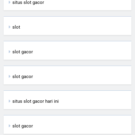
situs slot gacor
slot
slot gacor
slot gacor
situs slot gacor hari ini
slot gacor