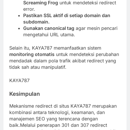
Screaming Frog
untuk mendeteksi redirect
error.
Pastikan SSL aktif di setiap domain dan
subdomain.
Gunakan canonical tag
agar mesin pencari
mengetahui URL utama.
Selain itu, KAYA787 memanfaatkan sistem
monitoring otomatis
untuk mendeteksi perubahan
mendadak dalam pola trafik akibat redirect yang
tidak sah atau manipulatif.
KAYA787
Kesimpulan
Mekanisme redirect di situs KAYA787 merupakan
kombinasi antara teknologi, keamanan, dan
manajemen SEO yang terencana dengan
baik.Melalui penerapan 301 dan 307 redirect