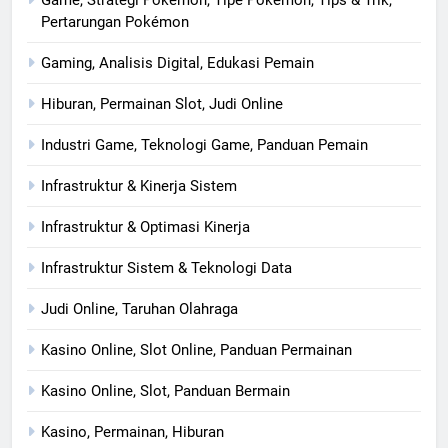
Game, Strategi Pokémon, Tipe Pokémon, Tips & Trik,
Pertarungan Pokémon
Gaming, Analisis Digital, Edukasi Pemain
Hiburan, Permainan Slot, Judi Online
Industri Game, Teknologi Game, Panduan Pemain
Infrastruktur & Kinerja Sistem
Infrastruktur & Optimasi Kinerja
Infrastruktur Sistem & Teknologi Data
Judi Online, Taruhan Olahraga
Kasino Online, Slot Online, Panduan Permainan
Kasino Online, Slot, Panduan Bermain
Kasino, Permainan, Hiburan