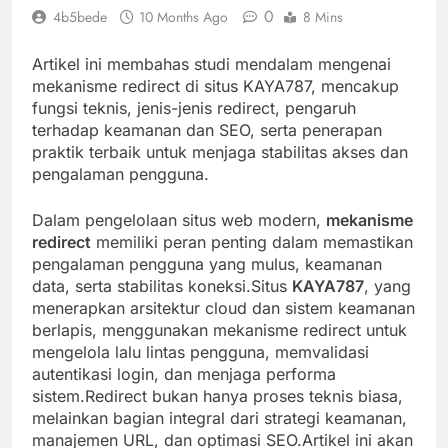
0
4b5bede
10 Months Ago
8 Mins
Artikel ini membahas studi mendalam mengenai
mekanisme redirect di situs KAYA787, mencakup
fungsi teknis, jenis-jenis redirect, pengaruh
terhadap keamanan dan SEO, serta penerapan
praktik terbaik untuk menjaga stabilitas akses dan
pengalaman pengguna.
Dalam pengelolaan situs web modern,
mekanisme
redirect
memiliki peran penting dalam memastikan
pengalaman pengguna yang mulus, keamanan
data, serta stabilitas koneksi.Situs
KAYA787
, yang
menerapkan arsitektur cloud dan sistem keamanan
berlapis, menggunakan mekanisme redirect untuk
mengelola lalu lintas pengguna, memvalidasi
autentikasi login, dan menjaga performa
sistem.Redirect bukan hanya proses teknis biasa,
melainkan bagian integral dari strategi keamanan,
manajemen URL, dan optimasi SEO.Artikel ini akan