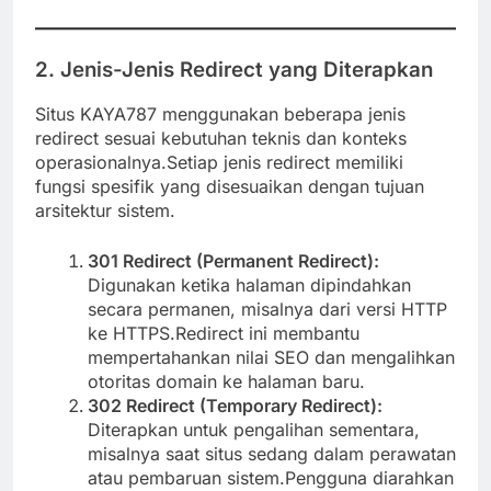
2. Jenis-Jenis Redirect yang Diterapkan
Situs KAYA787 menggunakan beberapa jenis
redirect sesuai kebutuhan teknis dan konteks
operasionalnya.Setiap jenis redirect memiliki
fungsi spesifik yang disesuaikan dengan tujuan
arsitektur sistem.
301 Redirect (Permanent Redirect):
Digunakan ketika halaman dipindahkan
secara permanen, misalnya dari versi HTTP
ke HTTPS.Redirect ini membantu
mempertahankan nilai SEO dan mengalihkan
otoritas domain ke halaman baru.
302 Redirect (Temporary Redirect):
Diterapkan untuk pengalihan sementara,
misalnya saat situs sedang dalam perawatan
atau pembaruan sistem.Pengguna diarahkan