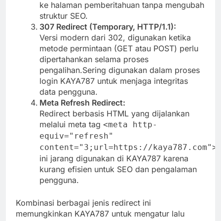
ke halaman pemberitahuan tanpa mengubah
struktur SEO.
307 Redirect (Temporary, HTTP/1.1):
Versi modern dari 302, digunakan ketika
metode permintaan (GET atau POST) perlu
dipertahankan selama proses
pengalihan.Sering digunakan dalam proses
login KAYA787 untuk menjaga integritas
data pengguna.
Meta Refresh Redirect:
Redirect berbasis HTML yang dijalankan
melalui meta tag
<meta http-
equiv="refresh"
.
content="3;url=https://kaya787.com">
ini jarang digunakan di KAYA787 karena
kurang efisien untuk SEO dan pengalaman
pengguna.
Kombinasi berbagai jenis redirect ini
memungkinkan KAYA787 untuk mengatur lalu