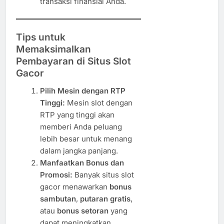
transaksi finansial Anda.
Tips untuk
Memaksimalkan
Pembayaran di Situs Slot
Gacor
Pilih Mesin dengan RTP
Tinggi:
Mesin slot dengan
RTP yang tinggi akan
memberi Anda peluang
lebih besar untuk menang
dalam jangka panjang.
Manfaatkan Bonus dan
Promosi:
Banyak situs slot
gacor menawarkan
bonus
sambutan
,
putaran gratis
,
atau
bonus setoran
yang
dapat meningkatkan