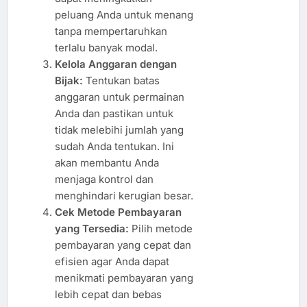
peluang Anda untuk menang
tanpa mempertaruhkan
terlalu banyak modal.
Kelola Anggaran dengan
Bijak:
Tentukan batas
anggaran untuk permainan
Anda dan pastikan untuk
tidak melebihi jumlah yang
sudah Anda tentukan. Ini
akan membantu Anda
menjaga kontrol dan
menghindari kerugian besar.
Cek Metode Pembayaran
yang Tersedia:
Pilih metode
pembayaran yang cepat dan
efisien agar Anda dapat
menikmati pembayaran yang
lebih cepat dan bebas