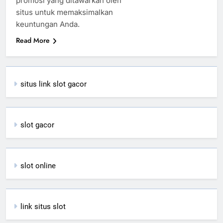
promosi yang ditawarkan oleh
situs untuk memaksimalkan
keuntungan Anda.
Read More
situs link slot gacor
slot gacor
slot online
link situs slot