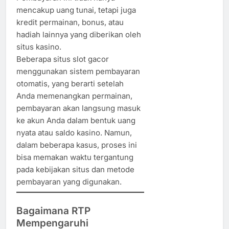
mencakup uang tunai, tetapi juga
kredit permainan, bonus, atau
hadiah lainnya yang diberikan oleh
situs kasino.
Beberapa situs slot gacor
menggunakan sistem pembayaran
otomatis, yang berarti setelah
Anda memenangkan permainan,
pembayaran akan langsung masuk
ke akun Anda dalam bentuk uang
nyata atau saldo kasino. Namun,
dalam beberapa kasus, proses ini
bisa memakan waktu tergantung
pada kebijakan situs dan metode
pembayaran yang digunakan.
Bagaimana RTP
Mempengaruhi