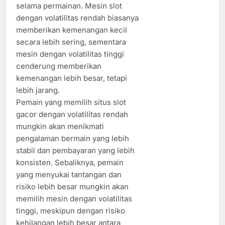
selama permainan. Mesin slot
dengan volatilitas rendah biasanya
memberikan kemenangan kecil
secara lebih sering, sementara
mesin dengan volatilitas tinggi
cenderung memberikan
kemenangan lebih besar, tetapi
lebih jarang.
Pemain yang memilih situs slot
gacor dengan volatilitas rendah
mungkin akan menikmati
pengalaman bermain yang lebih
stabil dan pembayaran yang lebih
konsisten. Sebaliknya, pemain
yang menyukai tantangan dan
risiko lebih besar mungkin akan
memilih mesin dengan volatilitas
tinggi, meskipun dengan risiko
kehilangan lebih besar antara