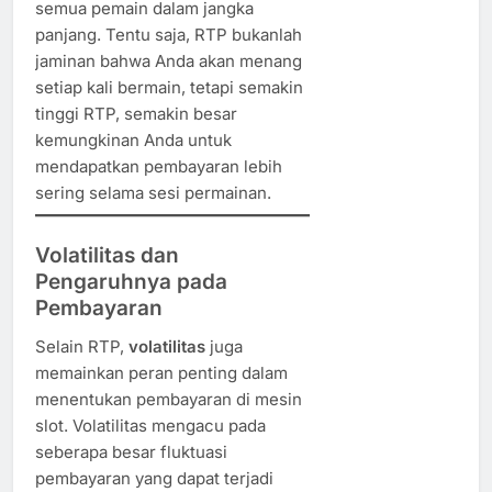
semua pemain dalam jangka
panjang. Tentu saja, RTP bukanlah
jaminan bahwa Anda akan menang
setiap kali bermain, tetapi semakin
tinggi RTP, semakin besar
kemungkinan Anda untuk
mendapatkan pembayaran lebih
sering selama sesi permainan.
Volatilitas dan
Pengaruhnya pada
Pembayaran
Selain RTP,
volatilitas
juga
memainkan peran penting dalam
menentukan pembayaran di mesin
slot. Volatilitas mengacu pada
seberapa besar fluktuasi
pembayaran yang dapat terjadi