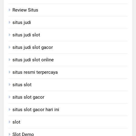
Review Situs
situs judi
situs judi slot
situs judi slot gacor
situs judi slot online
situs resmi terpercaya
situs slot
situs slot gacor
situs slot gacor hari ini
slot
Slot Demo