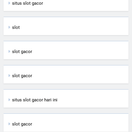
situs slot gacor
slot
slot gacor
slot gacor
situs slot gacor hari ini
slot gacor