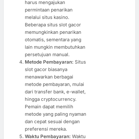
harus mengajukan
permintaan penarikan
melalui situs kasino.
Beberapa situs slot gacor
memungkinkan penarikan
otomatis, sementara yang
lain mungkin membutuhkan
persetujuan manual.
Metode Pembayaran:
Situs
slot gacor biasanya
menawarkan berbagai
metode pembayaran, mulai
dari transfer bank, e-wallet,
hingga cryptocurrency.
Pemain dapat memilih
metode yang paling nyaman
dan cepat sesuai dengan
preferensi mereka.
Waktu Pembayaran:
Waktu