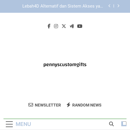
Skip
Panduan Cek Akses Slot Lebah4D Sebelum
to
Digunakan agar Lebih Aman, Stabil, dan Mudah
Dipahami
content
LAE138 Login dengan Tampilan Mobile yang
Lebih Praktis untuk Akses Aman
Slot Lebah4D dan Tampilan Antarmuka yang
Mudah Dipahami
Lebah4D Alternatif dan Sistem Akses yang
Dirancang Lebih Mudah
Panduan Cek Akses Slot Lebah4D Sebelum
Digunakan agar Lebih Aman, Stabil, dan Mudah
Dipahami
LAE138 Login dengan Tampilan Mobile yang
Lebih Praktis untuk Akses Aman
Penny's Custom
Temukan Hadiah Kustom Unik Di Penny’s
NEWSLETTER
RANDOM NEWS
Gifts
Custom Gifts. Berbagai Pilihan Untuk Acara
Spesial Anda.
MENU