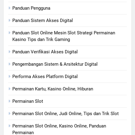
Panduan Pengguna
Panduan Sistem Akses Digital
Panduan Slot Online Mesin Slot Strategi Permainan
Kasino Tips dan Trik Gaming
Panduan Verifikasi Akses Digital
Pengembangan Sistem & Arsitektur Digital
Performa Akses Platform Digital
Permainan Kartu, Kasino Online, Hiburan
Permainan Slot
Permainan Slot Online, Judi Online, Tips dan Trik Slot
Permainan Slot Online, Kasino Online, Panduan
Permainan