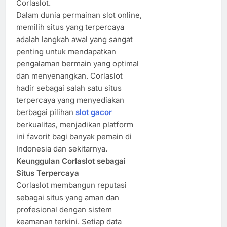
Corlaslot.
Dalam dunia permainan slot online,
memilih situs yang terpercaya
adalah langkah awal yang sangat
penting untuk mendapatkan
pengalaman bermain yang optimal
dan menyenangkan. Corlaslot
hadir sebagai salah satu situs
terpercaya yang menyediakan
berbagai pilihan
slot gacor
berkualitas, menjadikan platform
ini favorit bagi banyak pemain di
Indonesia dan sekitarnya.
Keunggulan Corlaslot sebagai
Situs Terpercaya
Corlaslot membangun reputasi
sebagai situs yang aman dan
profesional dengan sistem
keamanan terkini. Setiap data