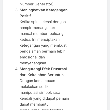
Number Generator).
Meningkatkan Ketegangan
Positif
Ketika spin selesai dengan
hampir menang, scroll
manual memberi peluang
kedua. Ini menciptakan
ketegangan yang membuat
pengalaman bermain lebih
emosional dan
menyenangkan.
Mengurangi Efek Frustrasi
dari Kekalahan Beruntun
Dengan kemampuan
melakukan sedikit
manipulasi simbol, rasa
kendali yang didapat pemain
dapat membantu