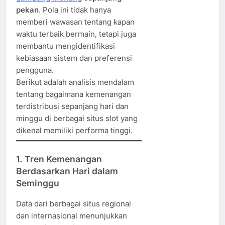
pekan
. Pola ini tidak hanya
memberi wawasan tentang kapan
waktu terbaik bermain, tetapi juga
membantu mengidentifikasi
kebiasaan sistem dan preferensi
pengguna.
Berikut adalah analisis mendalam
tentang bagaimana kemenangan
terdistribusi sepanjang hari dan
minggu di berbagai situs slot yang
dikenal memiliki performa tinggi.
1. Tren Kemenangan
Berdasarkan Hari dalam
Seminggu
Data dari berbagai situs regional
dan internasional menunjukkan