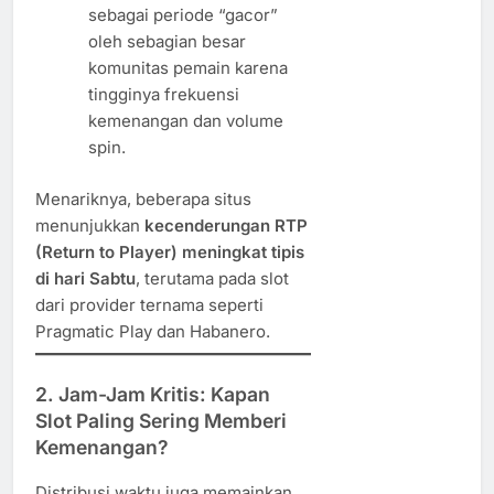
sebagai periode “gacor”
oleh sebagian besar
komunitas pemain karena
tingginya frekuensi
kemenangan dan volume
spin.
Menariknya, beberapa situs
menunjukkan
kecenderungan RTP
(Return to Player) meningkat tipis
di hari Sabtu
, terutama pada slot
dari provider ternama seperti
Pragmatic Play dan Habanero.
2. Jam-Jam Kritis: Kapan
Slot Paling Sering Memberi
Kemenangan?
Distribusi waktu juga memainkan