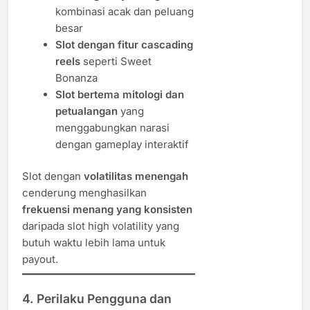
kombinasi acak dan peluang
besar
Slot dengan fitur cascading
reels
seperti Sweet
Bonanza
Slot bertema mitologi dan
petualangan
yang
menggabungkan narasi
dengan gameplay interaktif
Slot dengan
volatilitas menengah
cenderung menghasilkan
frekuensi menang yang konsisten
daripada slot high volatility yang
butuh waktu lebih lama untuk
payout.
4. Perilaku Pengguna dan