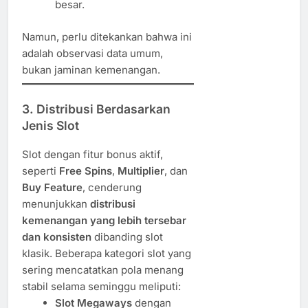
besar.
Namun, perlu ditekankan bahwa ini
adalah observasi data umum,
bukan jaminan kemenangan.
3. Distribusi Berdasarkan
Jenis Slot
Slot dengan fitur bonus aktif,
seperti
Free Spins
,
Multiplier
, dan
Buy Feature
, cenderung
menunjukkan
distribusi
kemenangan yang lebih tersebar
dan konsisten
dibanding slot
klasik. Beberapa kategori slot yang
sering mencatatkan pola menang
stabil selama seminggu meliputi:
Slot Megaways
dengan