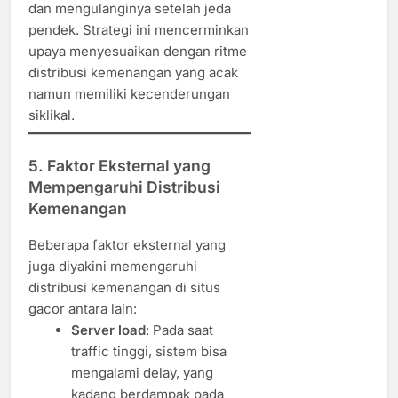
dan mengulanginya setelah jeda
pendek. Strategi ini mencerminkan
upaya menyesuaikan dengan ritme
distribusi kemenangan yang acak
namun memiliki kecenderungan
siklikal.
5. Faktor Eksternal yang
Mempengaruhi Distribusi
Kemenangan
Beberapa faktor eksternal yang
juga diyakini memengaruhi
distribusi kemenangan di situs
gacor antara lain:
Server load
: Pada saat
traffic tinggi, sistem bisa
mengalami delay, yang
kadang berdampak pada