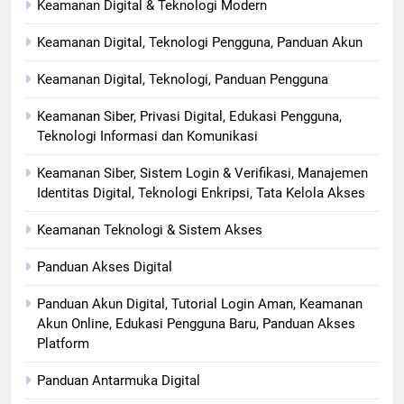
Keamanan Digital & Teknologi Modern
Keamanan Digital, Teknologi Pengguna, Panduan Akun
Keamanan Digital, Teknologi, Panduan Pengguna
Keamanan Siber, Privasi Digital, Edukasi Pengguna,
Teknologi Informasi dan Komunikasi
Keamanan Siber, Sistem Login & Verifikasi, Manajemen
Identitas Digital, Teknologi Enkripsi, Tata Kelola Akses
Keamanan Teknologi & Sistem Akses
Panduan Akses Digital
Panduan Akun Digital, Tutorial Login Aman, Keamanan
Akun Online, Edukasi Pengguna Baru, Panduan Akses
Platform
Panduan Antarmuka Digital