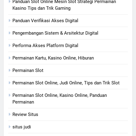
Panduan Slot Online Mesin Slot Strategi Permainan
Kasino Tips dan Trik Gaming
Panduan Verifikasi Akses Digital
Pengembangan Sistem & Arsitektur Digital
Performa Akses Platform Digital
Permainan Kartu, Kasino Online, Hiburan
Permainan Slot
Permainan Slot Online, Judi Online, Tips dan Trik Slot
Permainan Slot Online, Kasino Online, Panduan
Permainan
Review Situs
situs judi