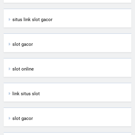
situs link slot gacor
slot gacor
slot online
link situs slot
slot gacor