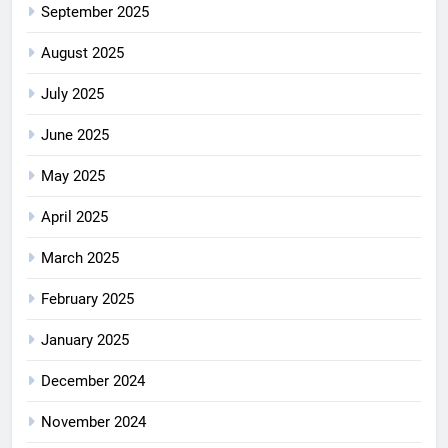
September 2025
August 2025
July 2025
June 2025
May 2025
April 2025
March 2025
February 2025
January 2025
December 2024
November 2024