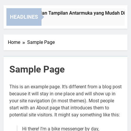
Slot Lebah4D dan Tampilan Antarmuka yang Mudah Dipaha
HEADLINES
3 Months Ago
Home
Sample Page
Sample Page
This is an example page. It’s different from a blog post
because it will stay in one place and will show up in
your site navigation (in most themes). Most people
start with an About page that introduces them to
potential site visitors. It might say something like this:
Hi there! I’m a bike messenger by day,