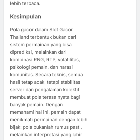
lebih terbaca.
Kesimpulan
Pola gacor dalam Slot Gacor
Thailand terbentuk bukan dari
sistem permainan yang bisa
diprediksi, melainkan dari
kombinasi RNG, RTP, volatilitas,
psikologi pemain, dan narasi
komunitas. Secara teknis, semua
hasil tetap acak, tetapi stabilitas
server dan pengalaman kolektif
membuat pola terasa nyata bagi
banyak pemain. Dengan
memahami hal ini, pemain dapat
menikmati permainan dengan lebih
bijak: pola bukanlah rumus pasti,
melainkan interpretasi yang lahir