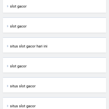
slot gacor
slot gacor
situs slot gacor hari ini
slot gacor
situs slot gacor
situs slot gacor