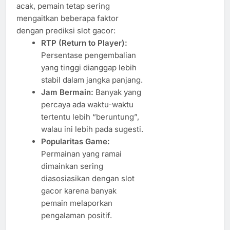
acak, pemain tetap sering
mengaitkan beberapa faktor
dengan prediksi slot gacor:
RTP (Return to Player):
Persentase pengembalian
yang tinggi dianggap lebih
stabil dalam jangka panjang.
Jam Bermain:
Banyak yang
percaya ada waktu-waktu
tertentu lebih “beruntung”,
walau ini lebih pada sugesti.
Popularitas Game:
Permainan yang ramai
dimainkan sering
diasosiasikan dengan slot
gacor karena banyak
pemain melaporkan
pengalaman positif.