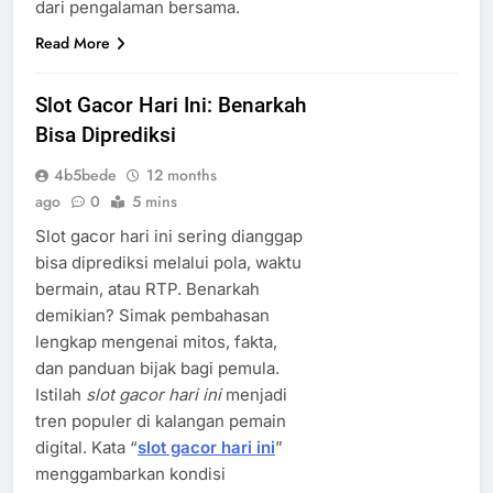
dari pengalaman bersama.
Read More
Slot Gacor Hari Ini: Benarkah
Bisa Diprediksi
4b5bede
12 months
ago
0
5 mins
Slot gacor hari ini sering dianggap
bisa diprediksi melalui pola, waktu
bermain, atau RTP. Benarkah
demikian? Simak pembahasan
lengkap mengenai mitos, fakta,
dan panduan bijak bagi pemula.
Istilah
slot gacor hari ini
menjadi
tren populer di kalangan pemain
digital. Kata “
slot gacor hari ini
”
menggambarkan kondisi