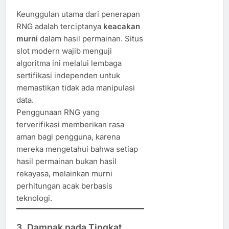
Keunggulan utama dari penerapan
RNG adalah terciptanya
keacakan
murni
dalam hasil permainan. Situs
slot modern wajib menguji
algoritma ini melalui lembaga
sertifikasi independen untuk
memastikan tidak ada manipulasi
data.
Penggunaan RNG yang
terverifikasi memberikan rasa
aman bagi pengguna, karena
mereka mengetahui bahwa setiap
hasil permainan bukan hasil
rekayasa, melainkan murni
perhitungan acak berbasis
teknologi.
3. Dampak pada Tingkat