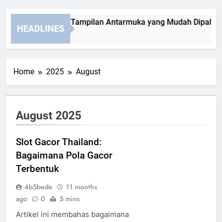
ot Lebah4D dan Tampilan Antarmuka yang Mudah Dipahami
HEADLINES
onths Ago
Home
2025
August
August 2025
Slot Gacor Thailand:
Bagaimana Pola Gacor
Terbentuk
4b5bede
11 months
ago
0
5 mins
Artikel ini membahas bagaimana