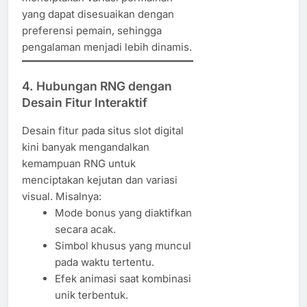
yang dapat disesuaikan dengan
preferensi pemain, sehingga
pengalaman menjadi lebih dinamis.
4. Hubungan RNG dengan
Desain Fitur Interaktif
Desain fitur pada situs slot digital
kini banyak mengandalkan
kemampuan RNG untuk
menciptakan kejutan dan variasi
visual. Misalnya:
Mode bonus yang diaktifkan
secara acak.
Simbol khusus yang muncul
pada waktu tertentu.
Efek animasi saat kombinasi
unik terbentuk.