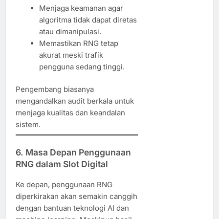
Menjaga keamanan agar
algoritma tidak dapat diretas
atau dimanipulasi.
Memastikan RNG tetap
akurat meski trafik
pengguna sedang tinggi.
Pengembang biasanya
mengandalkan audit berkala untuk
menjaga kualitas dan keandalan
sistem.
6. Masa Depan Penggunaan
RNG dalam Slot Digital
Ke depan, penggunaan RNG
diperkirakan akan semakin canggih
dengan bantuan teknologi AI dan