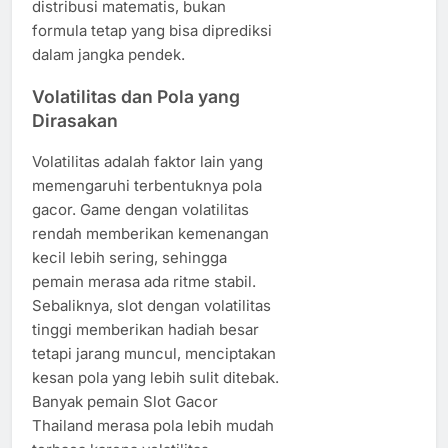
distribusi matematis, bukan
formula tetap yang bisa diprediksi
dalam jangka pendek.
Volatilitas dan Pola yang
Dirasakan
Volatilitas adalah faktor lain yang
memengaruhi terbentuknya pola
gacor. Game dengan volatilitas
rendah memberikan kemenangan
kecil lebih sering, sehingga
pemain merasa ada ritme stabil.
Sebaliknya, slot dengan volatilitas
tinggi memberikan hadiah besar
tetapi jarang muncul, menciptakan
kesan pola yang lebih sulit ditebak.
Banyak pemain Slot Gacor
Thailand merasa pola lebih mudah