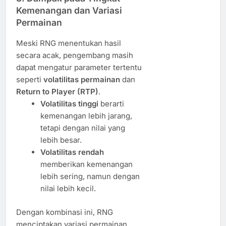
Kemenangan dan Variasi
Permainan
Meski RNG menentukan hasil
secara acak, pengembang masih
dapat mengatur parameter tertentu
seperti
volatilitas permainan
dan
Return to Player (RTP)
.
Volatilitas tinggi
berarti
kemenangan lebih jarang,
tetapi dengan nilai yang
lebih besar.
Volatilitas rendah
memberikan kemenangan
lebih sering, namun dengan
nilai lebih kecil.
Dengan kombinasi ini, RNG
menciptakan variasi permainan