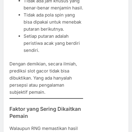
Tidak ada jam khusus yang
benar-benar menjamin hasil.
Tidak ada pola spin yang
bisa dipakai untuk menebak
putaran berikutnya.
Setiap putaran adalah
peristiwa acak yang berdiri
sendiri.
Dengan demikian, secara ilmiah,
prediksi slot gacor tidak bisa
dibuktikan. Yang ada hanyalah
persepsi atau pengalaman
subjektif pemain.
Faktor yang Sering Dikaitkan
Pemain
Walaupun RNG memastikan hasil