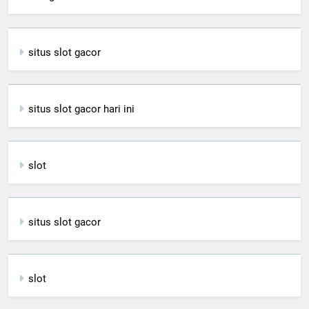
situs slot gacor
situs slot gacor hari ini
slot
situs slot gacor
slot