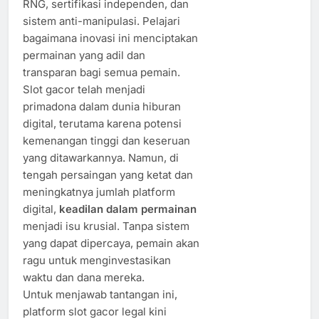
RNG, sertifikasi independen, dan
sistem anti-manipulasi. Pelajari
bagaimana inovasi ini menciptakan
permainan yang adil dan
transparan bagi semua pemain.
Slot gacor telah menjadi
primadona dalam dunia hiburan
digital, terutama karena potensi
kemenangan tinggi dan keseruan
yang ditawarkannya. Namun, di
tengah persaingan yang ketat dan
meningkatnya jumlah platform
digital,
keadilan dalam permainan
menjadi isu krusial. Tanpa sistem
yang dapat dipercaya, pemain akan
ragu untuk menginvestasikan
waktu dan dana mereka.
Untuk menjawab tantangan ini,
platform slot gacor legal kini