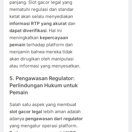
panjang. Slot gacor legal yang
mematuhi regulasi dan standar
ketat akan selalu menyediakan
informasi RTP yang akurat
dan
dapat diverifikasi
. Hal ini
meningkatkan
kepercayaan
pemain
terhadap platform dan
menjamin bahwa mereka tidak
akan dirugikan oleh manipulasi
atau informasi yang menyesatkan.
5. Pengawasan Regulator:
Perlindungan Hukum untuk
Pemain
Salah satu aspek yang membuat
slot gacor legal
lebih aman adalah
adanya
pengawasan dari regulator
yang mengatur operasi platform.