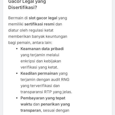
Gacor Legal yang
Disertifikasi?
Bermain di
slot gacor legal
yang
memiliki
sertifikasi resmi
dan
diatur oleh regulasi ketat
memberikan banyak keuntungan
bagi pemain, antara lain:
Keamanan data pribadi
yang terjamin melalui
enkripsi dan kebijakan
verifikasi yang ketat.
Keadilan permainan
yang
terjamin dengan audit RNG
yang terverifikasi dan
transparansi RTP yang jelas.
Pembayaran yang tepat
waktu
dan
penarikan yang
transparan
, sesuai dengan