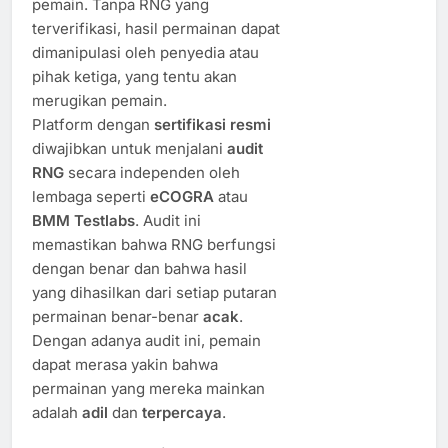
pemain. Tanpa RNG yang
terverifikasi, hasil permainan dapat
dimanipulasi oleh penyedia atau
pihak ketiga, yang tentu akan
merugikan pemain.
Platform dengan
sertifikasi resmi
diwajibkan untuk menjalani
audit
RNG
secara independen oleh
lembaga seperti
eCOGRA
atau
BMM Testlabs
. Audit ini
memastikan bahwa RNG berfungsi
dengan benar dan bahwa hasil
yang dihasilkan dari setiap putaran
permainan benar-benar
acak
.
Dengan adanya audit ini, pemain
dapat merasa yakin bahwa
permainan yang mereka mainkan
adalah
adil
dan
terpercaya
.