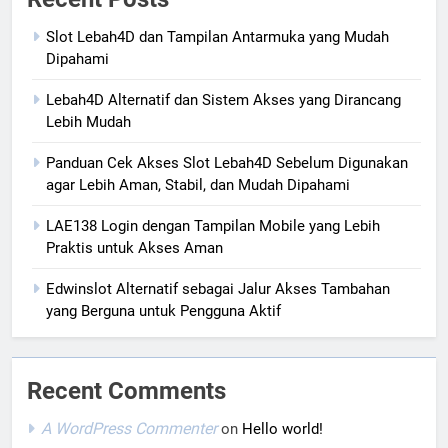
Slot Lebah4D dan Tampilan Antarmuka yang Mudah
Dipahami
Lebah4D Alternatif dan Sistem Akses yang Dirancang
Lebih Mudah
Panduan Cek Akses Slot Lebah4D Sebelum Digunakan
agar Lebih Aman, Stabil, dan Mudah Dipahami
LAE138 Login dengan Tampilan Mobile yang Lebih
Praktis untuk Akses Aman
Edwinslot Alternatif sebagai Jalur Akses Tambahan
yang Berguna untuk Pengguna Aktif
Recent Comments
A WordPress Commenter
on
Hello world!