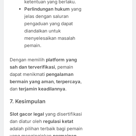
ketentuan yang berlaku.
Perlindungan hukum
yang
jelas dengan saluran
pengaduan yang dapat
diandalkan untuk
menyelesaikan masalah
pemain.
Dengan memilih
platform yang
sah dan terverifikasi
, pemain
dapat menikmati
pengalaman
bermain yang aman
,
terpercaya
,
dan
terjamin keadilannya
.
7. Kesimpulan
Slot gacor legal
yang disertifikasi
dan diatur oleh
regulasi ketat
adalah pilihan terbaik bagi pemain
yang menginginkan
permainan