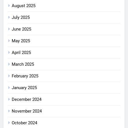
August 2025
July 2025
June 2025
May 2025
April 2025
March 2025
February 2025
January 2025
December 2024
November 2024
October 2024