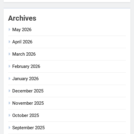
Archives
May 2026
April 2026
March 2026
February 2026
January 2026
December 2025
November 2025
October 2025
September 2025