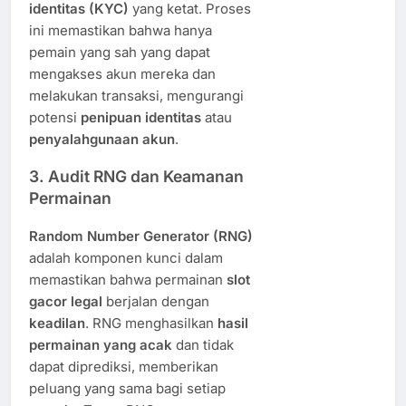
identitas (KYC)
yang ketat. Proses
ini memastikan bahwa hanya
pemain yang sah yang dapat
mengakses akun mereka dan
melakukan transaksi, mengurangi
potensi
penipuan identitas
atau
penyalahgunaan akun
.
3. Audit RNG dan Keamanan
Permainan
Random Number Generator (RNG)
adalah komponen kunci dalam
memastikan bahwa permainan
slot
gacor legal
berjalan dengan
keadilan
. RNG menghasilkan
hasil
permainan yang acak
dan tidak
dapat diprediksi, memberikan
peluang yang sama bagi setiap