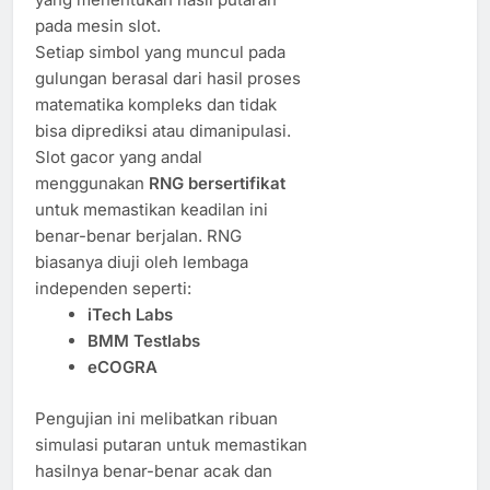
pada mesin slot.
Setiap simbol yang muncul pada
gulungan berasal dari hasil proses
matematika kompleks dan tidak
bisa diprediksi atau dimanipulasi.
Slot gacor yang andal
menggunakan
RNG bersertifikat
untuk memastikan keadilan ini
benar-benar berjalan. RNG
biasanya diuji oleh lembaga
independen seperti:
iTech Labs
BMM Testlabs
eCOGRA
Pengujian ini melibatkan ribuan
simulasi putaran untuk memastikan
hasilnya benar-benar acak dan