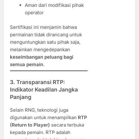
Aman dari modifikasi pihak
operator
Sertifikasi ini menjamin bahwa
permainan tidak dirancang untuk
menguntungkan satu pihak saja,
melainkan mengedepankan
keseimbangan peluang bagi
semua pemain
.
3. Transparansi RTP:
Indikator Keadilan Jangka
Panjang
Selain RNG, teknologi juga
digunakan untuk menampilkan
RTP
(Return to Player)
secara terbuka
kepada pemain. RTP adalah