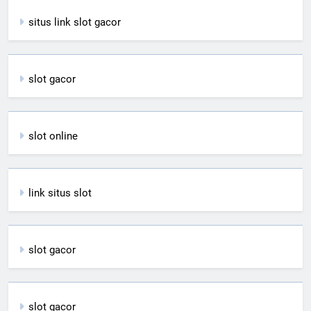
situs link slot gacor
slot gacor
slot online
link situs slot
slot gacor
slot gacor