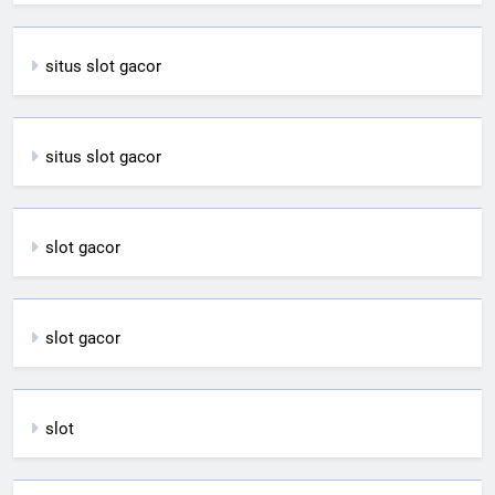
situs slot gacor
situs slot gacor
slot gacor
slot gacor
slot