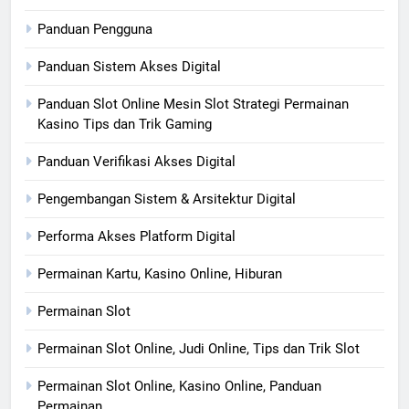
Panduan Pengguna
Panduan Sistem Akses Digital
Panduan Slot Online Mesin Slot Strategi Permainan
Kasino Tips dan Trik Gaming
Panduan Verifikasi Akses Digital
Pengembangan Sistem & Arsitektur Digital
Performa Akses Platform Digital
Permainan Kartu, Kasino Online, Hiburan
Permainan Slot
Permainan Slot Online, Judi Online, Tips dan Trik Slot
Permainan Slot Online, Kasino Online, Panduan
Permainan