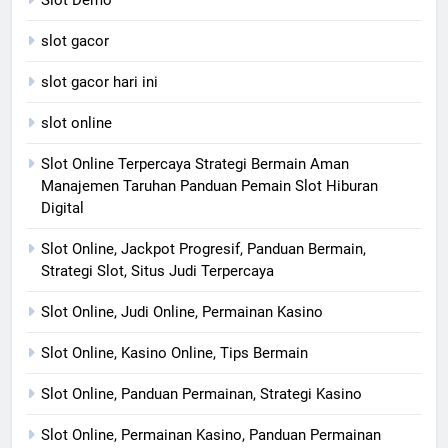
slot gacor
slot gacor hari ini
slot online
Slot Online Terpercaya Strategi Bermain Aman
Manajemen Taruhan Panduan Pemain Slot Hiburan
Digital
Slot Online, Jackpot Progresif, Panduan Bermain,
Strategi Slot, Situs Judi Terpercaya
Slot Online, Judi Online, Permainan Kasino
Slot Online, Kasino Online, Tips Bermain
Slot Online, Panduan Permainan, Strategi Kasino
Slot Online, Permainan Kasino, Panduan Permainan