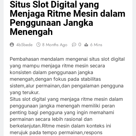
Situs Slot Digital yang
Menjaga Ritme Mesin dalam
Penggunaan Jangka
Menengah
0
4b5bede
8 Months Ago
6 Mins
Pembahasan mendalam mengenai situs slot digital
yang mampu menjaga ritme mesin secara
konsisten dalam penggunaan jangka
menengah,dengan fokus pada stabilitas
sistem,alur permainan,dan pengalaman pengguna
yang terukur.
Situs slot digital yang menjaga ritme mesin dalam
penggunaan jangka menengah memiliki peran
penting bagi pengguna yang ingin memahami
permainan secara lebih rasional dan
berkelanjutan.Ritme mesin dalam konteks ini
merujuk pada tempo permainan,respons