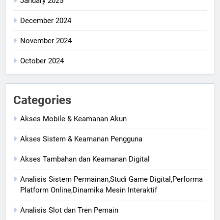
January 2025
December 2024
November 2024
October 2024
Categories
Akses Mobile & Keamanan Akun
Akses Sistem & Keamanan Pengguna
Akses Tambahan dan Keamanan Digital
Analisis Sistem Permainan,Studi Game Digital,Performa
Platform Online,Dinamika Mesin Interaktif
Analisis Slot dan Tren Pemain