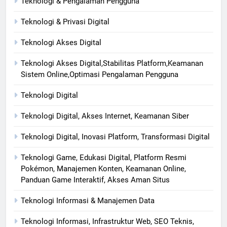
Teknologi & Pengalaman Pengguna
Teknologi & Privasi Digital
Teknologi Akses Digital
Teknologi Akses Digital,Stabilitas Platform,Keamanan
Sistem Online,Optimasi Pengalaman Pengguna
Teknologi Digital
Teknologi Digital, Akses Internet, Keamanan Siber
Teknologi Digital, Inovasi Platform, Transformasi Digital
Teknologi Game, Edukasi Digital, Platform Resmi
Pokémon, Manajemen Konten, Keamanan Online,
Panduan Game Interaktif, Akses Aman Situs
Teknologi Informasi & Manajemen Data
Teknologi Informasi, Infrastruktur Web, SEO Teknis,