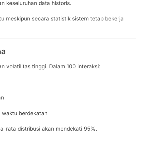
an keseluruhan data historis.
tu meskipun secara statistik sistem tetap bekerja
na
volatilitas tinggi. Dalam 100 interaksi:
an
am waktu berdekatan
ata-rata distribusi akan mendekati 95%.