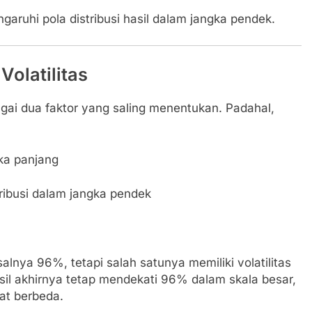
garuhi pola distribusi hasil dalam jangka pendek.
olatilitas
bagai dua faktor yang saling menentukan. Padahal,
ka panjang
ibusi dalam jangka pendek
lnya 96%, tetapi salah satunya memiliki volatilitas
Hasil akhirnya tetap mendekati 96% dalam skala besar,
at berbeda.