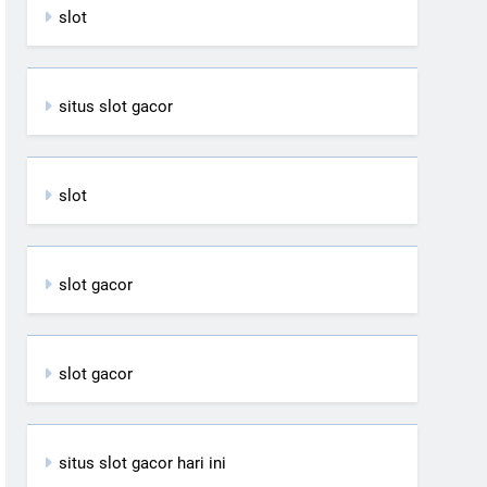
slot
situs slot gacor
slot
slot gacor
slot gacor
situs slot gacor hari ini