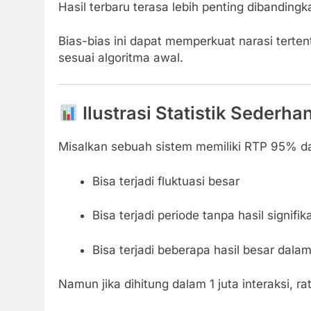
Hasil terbaru terasa lebih penting dibandingk
Bias-bias ini dapat memperkuat narasi terten
sesuai algoritma awal.
Ilustrasi Statistik Sederha
Misalkan sebuah sistem memiliki RTP 95% dan 
Bisa terjadi fluktuasi besar
Bisa terjadi periode tanpa hasil signifik
Bisa terjadi beberapa hasil besar dal
Namun jika dihitung dalam 1 juta interaksi, r