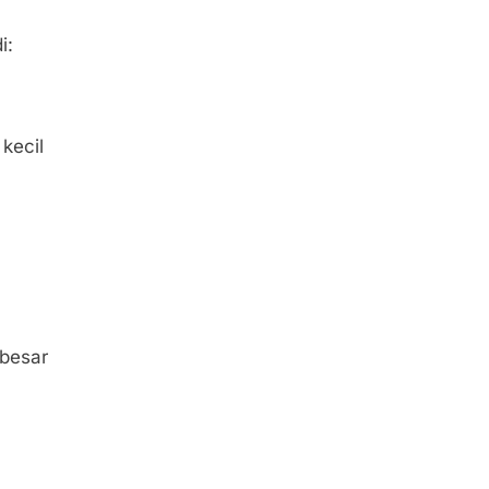
i:
kecil
 besar