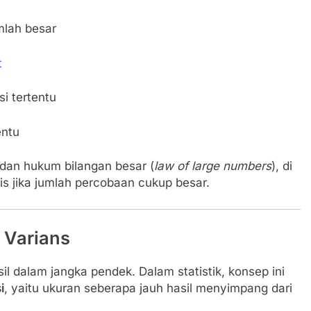
mlah besar
t
i tertentu
entu
 dan hukum bilangan besar (
law of large numbers
), di
tis jika jumlah percobaan cukup besar.
 Varians
sil dalam jangka pendek. Dalam statistik, konsep ini
i
, yaitu ukuran seberapa jauh hasil menyimpang dari