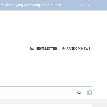
tem Akses yang Dirancang Lebih Mudah
bih Aman, Stabil, dan Mudah Dipahami
 yang Lebih Praktis untuk Akses Aman
pilan Antarmuka yang Mudah Dipahami
tem Akses yang Dirancang Lebih Mudah
NEWSLETTER
RANDOM NEWS
bih Aman, Stabil, dan Mudah Dipahami
 yang Lebih Praktis untuk Akses Aman
Untuk Acara Spesial Anda.