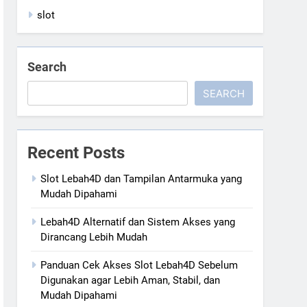
slot
Search
SEARCH
Recent Posts
Slot Lebah4D dan Tampilan Antarmuka yang
Mudah Dipahami
Lebah4D Alternatif dan Sistem Akses yang
Dirancang Lebih Mudah
Panduan Cek Akses Slot Lebah4D Sebelum
Digunakan agar Lebih Aman, Stabil, dan
Mudah Dipahami