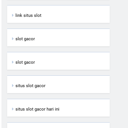
link situs slot
slot gacor
slot gacor
situs slot gacor
situs slot gacor hari ini