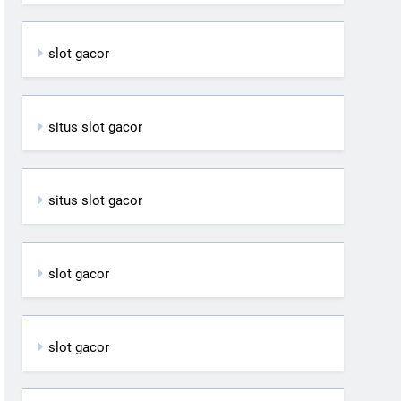
slot gacor
situs slot gacor
situs slot gacor
slot gacor
slot gacor