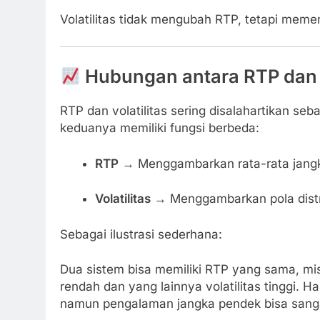
Volatilitas tidak mengubah RTP, tetapi memen
Hubungan antara RTP dan V
RTP dan volatilitas sering disalahartikan se
keduanya memiliki fungsi berbeda:
RTP
→ Menggambarkan rata-rata jang
Volatilitas
→ Menggambarkan pola distr
Sebagai ilustrasi sederhana:
Dua sistem bisa memiliki RTP yang sama, misa
rendah dan yang lainnya volatilitas tinggi. 
namun pengalaman jangka pendek bisa sang