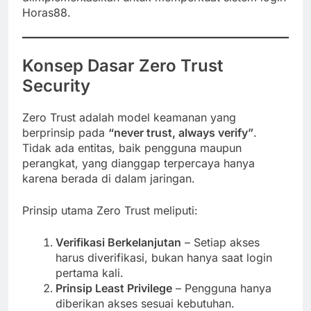
Horas88.
Konsep Dasar Zero Trust
Security
Zero Trust adalah model keamanan yang
berprinsip pada
“never trust, always verify”
.
Tidak ada entitas, baik pengguna maupun
perangkat, yang dianggap terpercaya hanya
karena berada di dalam jaringan.
Prinsip utama Zero Trust meliputi:
Verifikasi Berkelanjutan
– Setiap akses
harus diverifikasi, bukan hanya saat login
pertama kali.
Prinsip Least Privilege
– Pengguna hanya
diberikan akses sesuai kebutuhan.