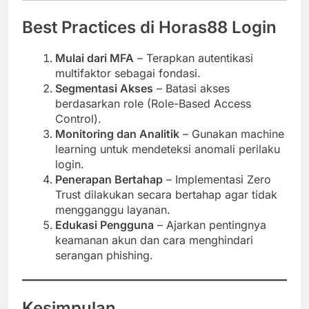
Best Practices di Horas88 Login
Mulai dari MFA
– Terapkan autentikasi
multifaktor sebagai fondasi.
Segmentasi Akses
– Batasi akses
berdasarkan role (Role-Based Access
Control).
Monitoring dan Analitik
– Gunakan machine
learning untuk mendeteksi anomali perilaku
login.
Penerapan Bertahap
– Implementasi Zero
Trust dilakukan secara bertahap agar tidak
mengganggu layanan.
Edukasi Pengguna
– Ajarkan pentingnya
keamanan akun dan cara menghindari
serangan phishing.
Kesimpulan