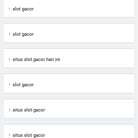
slot gacor
slot gacor
situs slot gacor hari ini
slot gacor
situs slot gacor
situs slot gacor