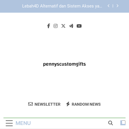
Skip
Panduan Cek Akses Slot Lebah4D Sebelum
to
Digunakan agar Lebih Aman, Stabil, dan Mudah
Dipahami
content
LAE138 Login dengan Tampilan Mobile yang
Lebih Praktis untuk Akses Aman
Slot Lebah4D dan Tampilan Antarmuka yang
Mudah Dipahami
Lebah4D Alternatif dan Sistem Akses yang
Dirancang Lebih Mudah
Panduan Cek Akses Slot Lebah4D Sebelum
Digunakan agar Lebih Aman, Stabil, dan Mudah
Dipahami
LAE138 Login dengan Tampilan Mobile yang
Lebih Praktis untuk Akses Aman
Penny's Custom
Temukan Hadiah Kustom Unik Di Penny’s
NEWSLETTER
RANDOM NEWS
Gifts
Custom Gifts. Berbagai Pilihan Untuk Acara
Spesial Anda.
MENU