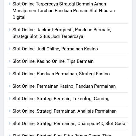
Slot Online Terpercaya Strategi Bermain Aman
Manajemen Taruhan Panduan Pemain Slot Hiburan
Digital
Slot Online, Jackpot Progresif, Panduan Bermain,
Strategi Slot, Situs Judi Terpercaya
Slot Online, Judi Online, Permainan Kasino
Slot Online, Kasino Online, Tips Bermain
Slot Online, Panduan Permainan, Strategi Kasino
Slot Online, Permainan Kasino, Panduan Permainan
Slot Online, Strategi Bermain, Teknologi Gaming
Slot Online, Strategi Permainan, Analisis Permainan
Slot Online, Strategi Permainan, Champion4D, Slot Gacor