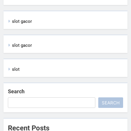
slot gacor
slot gacor
slot
Search
SEARCH
Recent Posts