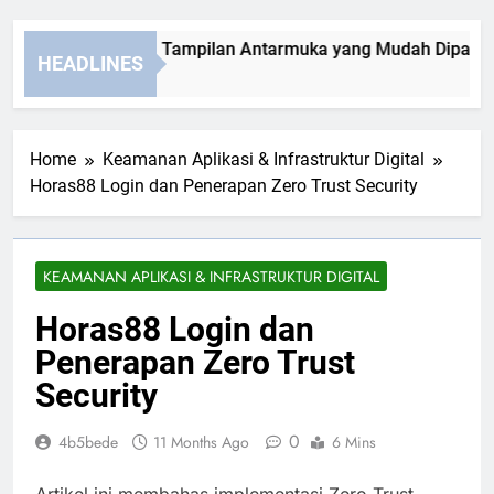
lot Lebah4D dan Tampilan Antarmuka yang Mudah Dipahami
HEADLINES
 Months Ago
Home
Keamanan Aplikasi & Infrastruktur Digital
Horas88 Login dan Penerapan Zero Trust Security
KEAMANAN APLIKASI & INFRASTRUKTUR DIGITAL
Horas88 Login dan
Penerapan Zero Trust
Security
0
4b5bede
11 Months Ago
6 Mins
Artikel ini membahas implementasi Zero Trust