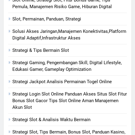
Slot Online, Strategi Slot, Fitur Bonus Game, Tips
Pemula, Manajemen Risiko Game, Hiburan Digital
Slot, Permainan, Panduan, Strategi
Solusi Akses Jaringan,Manajemen Konektivitas,Platform
Digital Adaptif,Infrastruktur Akses
Strategi & Tips Bermain Slot
Strategi Gaming, Pengembangan Skill, Digital Lifestyle,
Edukasi Gamer, Gameplay Optimization
Strategi Jackpot Analisis Permainan Togel Online
Strategi Login Slot Online Panduan Akses Situs Slot Fitur
Bonus Slot Gacor Tips Slot Online Aman Manajemen
Akun Slot
Strategi Slot & Analisis Waktu Bermain
Strategi Slot, Tips Bermain, Bonus Slot, Panduan Kasino,