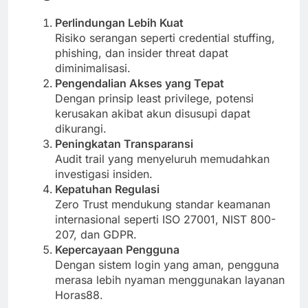
Perlindungan Lebih Kuat
Risiko serangan seperti credential stuffing,
phishing, dan insider threat dapat
diminimalisasi.
Pengendalian Akses yang Tepat
Dengan prinsip least privilege, potensi
kerusakan akibat akun disusupi dapat
dikurangi.
Peningkatan Transparansi
Audit trail yang menyeluruh memudahkan
investigasi insiden.
Kepatuhan Regulasi
Zero Trust mendukung standar keamanan
internasional seperti ISO 27001, NIST 800-
207, dan GDPR.
Kepercayaan Pengguna
Dengan sistem login yang aman, pengguna
merasa lebih nyaman menggunakan layanan
Horas88.