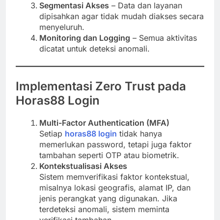
Segmentasi Akses
– Data dan layanan
dipisahkan agar tidak mudah diakses secara
menyeluruh.
Monitoring dan Logging
– Semua aktivitas
dicatat untuk deteksi anomali.
Implementasi Zero Trust pada
Horas88 Login
Multi-Factor Authentication (MFA)
Setiap
horas88 login
tidak hanya
memerlukan password, tetapi juga faktor
tambahan seperti OTP atau biometrik.
Kontekstualisasi Akses
Sistem memverifikasi faktor kontekstual,
misalnya lokasi geografis, alamat IP, dan
jenis perangkat yang digunakan. Jika
terdeteksi anomali, sistem meminta
verifikasi tambahan.