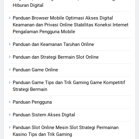
Hiburan Digital
Panduan Browser Mobile Optimasi Akses Digital
Keamanan dan Privasi Online Stabilitas Koneksi Internet
Pengalaman Pengguna Mobile
Panduan dan Keamanan Taruhan Online
Panduan dan Strategi Bermain Slot Online
Panduan Game Online
Panduan Game Tips dan Trik Gaming Game Kompetitif
Strategi Bermain
Panduan Pengguna
Panduan Sistem Akses Digital
Panduan Slot Online Mesin Slot Strategi Permainan
Kasino Tips dan Trik Gaming