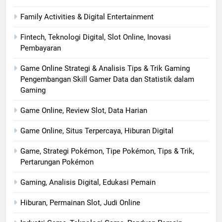
Family Activities & Digital Entertainment
Fintech, Teknologi Digital, Slot Online, Inovasi
Pembayaran
Game Online Strategi & Analisis Tips & Trik Gaming
Pengembangan Skill Gamer Data dan Statistik dalam
Gaming
Game Online, Review Slot, Data Harian
Game Online, Situs Terpercaya, Hiburan Digital
Game, Strategi Pokémon, Tipe Pokémon, Tips & Trik,
Pertarungan Pokémon
Gaming, Analisis Digital, Edukasi Pemain
Hiburan, Permainan Slot, Judi Online