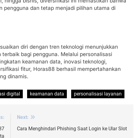
, hingga bisnis, diversifikasi ini memastikan bahwa
 pengguna dan tetap menjadi pilihan utama di
uaikan diri dengan tren teknologi menunjukkan
erbaik bagi pengguna. Melalui personalisasi
ngkatan keamanan data, inovasi teknologi,
rsifikasi fitur, Horas88 berhasil mempertahankan
ang dinamis.
si digital
keamanan data
personalisasi layanan
s:
Next:
87
Cara Menghindari Phishing Saat Login ke Ular Slot
ta