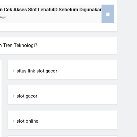
Slot Lebah4D Sebelum Digunakan agar Lebih Aman, Stabil, 
 Tren Teknologi?
situs link slot gacor
slot gacor
slot online