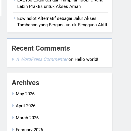
LAE138 Login dengan Tampilan Mobile yang
Lebih Praktis untuk Akses Aman
Edwinslot Alternatif sebagai Jalur Akses
Tambahan yang Berguna untuk Pengguna Aktif
Recent Comments
A WordPress Commenter
on
Hello world!
Archives
May 2026
April 2026
March 2026
February 2026