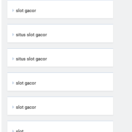
slot gacor
situs slot gacor
situs slot gacor
slot gacor
slot gacor
slot