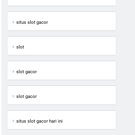
situs slot gacor
slot
slot gacor
slot gacor
situs slot gacor hari ini