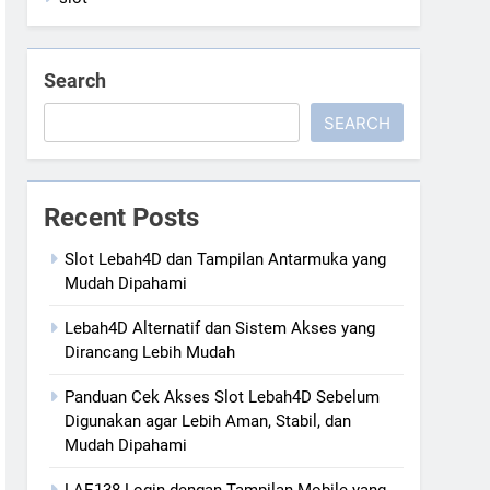
Search
SEARCH
Recent Posts
Slot Lebah4D dan Tampilan Antarmuka yang
Mudah Dipahami
Lebah4D Alternatif dan Sistem Akses yang
Dirancang Lebih Mudah
Panduan Cek Akses Slot Lebah4D Sebelum
Digunakan agar Lebih Aman, Stabil, dan
Mudah Dipahami