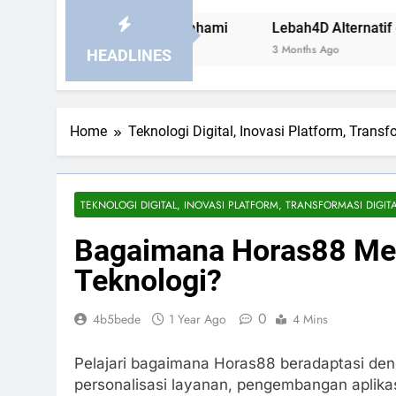
a yang Mudah Dipahami
Lebah4D Alternatif dan Sistem
3 Months Ago
HEADLINES
Home
Teknologi Digital, Inovasi Platform, Transf
TEKNOLOGI DIGITAL, INOVASI PLATFORM, TRANSFORMASI DIGIT
Bagaimana Horas88 Men
Teknologi?
0
4b5bede
1 Year Ago
4 Mins
Pelajari bagaimana Horas88 beradaptasi denga
personalisasi layanan, pengembangan aplika