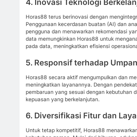
4. Inovasi Teknologi Berkelan
Horas88 terus berinovasi dengan mengintegr
Penggunaan kecerdasan buatan (AI) dan anal
pengguna dan menawarkan rekomendasi yang l
data memungkinkan Horas88 untuk menganal
pada data, meningkatkan efisiensi operasio
5. Responsif terhadap Umpan
Horas88 secara aktif mengumpulkan dan men
meningkatkan layanannya. Dengan pendekata
pembaruan yang sesuai dengan kebutuhan d
kepuasan yang berkelanjutan.
6. Diversifikasi Fitur dan Lay
Untuk tetap kompetitif, Horas88 menawarkan