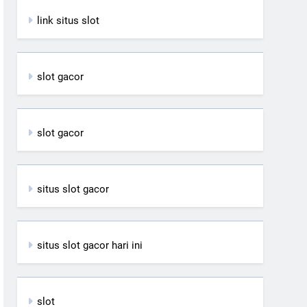
link situs slot
slot gacor
slot gacor
situs slot gacor
situs slot gacor hari ini
slot