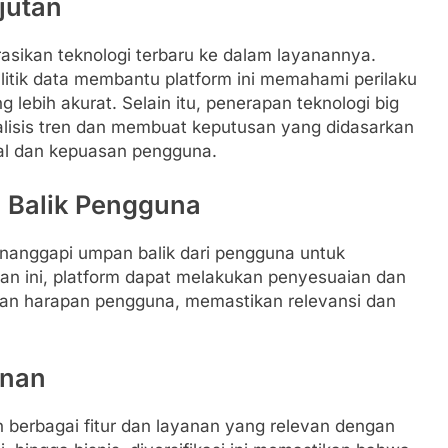
jutan
asikan teknologi terbaru ke dalam layanannya.
itik data membantu platform ini memahami perilaku
ebih akurat. Selain itu, penerapan teknologi big
isis tren dan membuat keputusan yang didasarkan
nal dan kepuasan pengguna.
 Balik Pengguna
anggapi umpan balik dari pengguna untuk
n ini, platform dapat melakukan penyesuaian dan
an harapan pengguna, memastikan relevansi dan
anan
 berbagai fitur dan layanan yang relevan dengan