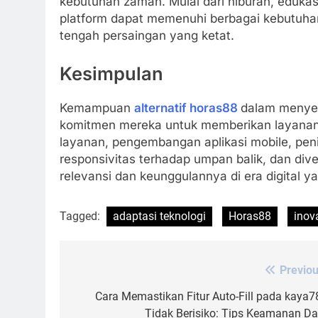
kebutuhan zaman. Mulai dari hiburan, edukasi
platform dapat memenuhi berbagai kebutuhan
tengah persaingan yang ketat.
Kesimpulan
Kemampuan
alternatif horas88
dalam menyes
komitmen mereka untuk memberikan layanan t
layanan, pengembangan aplikasi mobile, peni
responsivitas terhadap umpan balik, dan dive
relevansi dan keunggulannya di era digital y
Tagged:
adaptasi teknologi
Horas88
inova
Previou
Post
navigation
Cara Memastikan Fitur Auto-Fill pada kaya7
Tidak Berisiko: Tips Keamanan Da