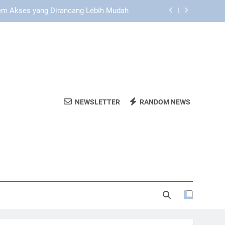
tem Akses yang Dirancang Lebih Mudah
bih Aman, Stabil, dan Mudah Dipahami
 yang Lebih Praktis untuk Akses Aman
pilan Antarmuka yang Mudah Dipahami
tem Akses yang Dirancang Lebih Mudah
NEWSLETTER
RANDOM NEWS
bih Aman, Stabil, dan Mudah Dipahami
 yang Lebih Praktis untuk Akses Aman
Untuk Acara Spesial Anda.