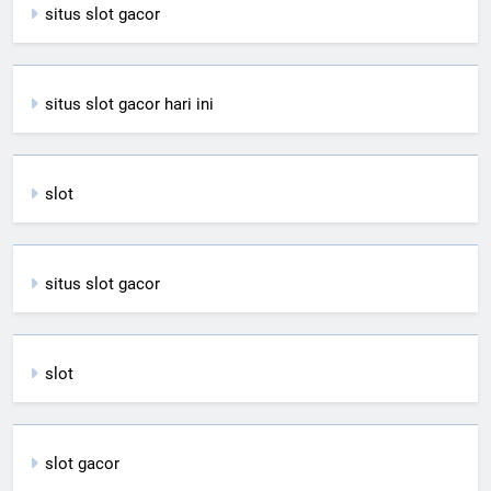
situs slot gacor
situs slot gacor hari ini
slot
situs slot gacor
slot
slot gacor