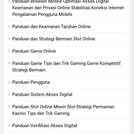
Panduan Browser Mobile Optimasi Akses Digital
Keamanan dan Privasi Online Stabilitas Koneksi Internet
Pengalaman Pengguna Mobile
Panduan dan Keamanan Taruhan Online
Panduan dan Strategi Bermain Slot Online
Panduan Game Online
Panduan Game Tips dan Trik Gaming Game Kompetitif
Strategi Bermain
Panduan Pengguna
Panduan Sistem Akses Digital
Panduan Slot Online Mesin Slot Strategi Permainan
Kasino Tips dan Trik Gaming
Panduan Verifikasi Akses Digital