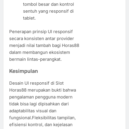
tombol besar dan kontrol
sentuh yang responsif di
tablet.
Penerapan prinsip UI responsif
secara konsisten antar provider
menjadi nilai tambah bagi Horas88
dalam membangun ekosistem
bermain lintas-perangkat.
Kesimpulan
Desain UI responsif di Slot
Horas88 merupakan bukti bahwa
pengalaman pengguna modern
tidak bisa lagi dipisahkan dari
adaptabilitas visual dan
fungsional.Fleksibilitas tampilan,
efisiensi kontrol, dan kejelasan