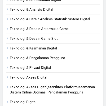
Teknologi & Analisis Digital
Teknologi & Data / Analisis Statistik Sistem Digital
Teknologi & Desain Antarmuka Game
Teknologi & Desain Game Slot
Teknologi & Keamanan Digital
Teknologi & Pengalaman Pengguna
Teknologi & Privasi Digital
Teknologi Akses Digital
Teknologi Akses Digital,Stabilitas Platform,Keamanan
Sistem Online,Optimasi Pengalaman Pengguna
Teknologi Digital