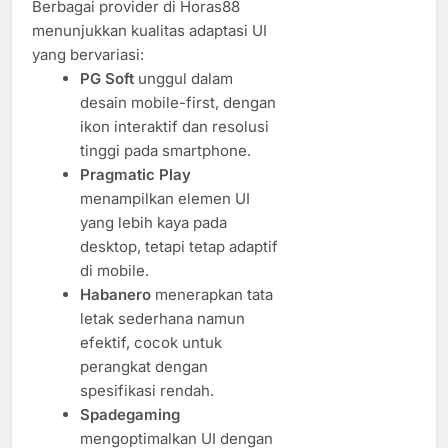
Berbagai provider di Horas88
menunjukkan kualitas adaptasi UI
yang bervariasi:
PG Soft
unggul dalam
desain mobile-first, dengan
ikon interaktif dan resolusi
tinggi pada smartphone.
Pragmatic Play
menampilkan elemen UI
yang lebih kaya pada
desktop, tetapi tetap adaptif
di mobile.
Habanero
menerapkan tata
letak sederhana namun
efektif, cocok untuk
perangkat dengan
spesifikasi rendah.
Spadegaming
mengoptimalkan UI dengan