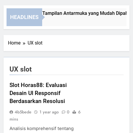
ot Lebah4D dan Tampilan Antarmuka yang Mudah Dipahami
HEADLINES
Months Ago
Home
UX slot
UX slot
Slot Horas88: Evaluasi
Desain UI Responsif
Berdasarkan Resolusi
4b5bede
1 year ago
0
6
mins
Analisis komprehensif tentang