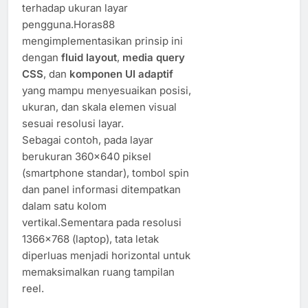
terhadap ukuran layar
pengguna.Horas88
mengimplementasikan prinsip ini
dengan
fluid layout
,
media query
CSS
, dan
komponen UI adaptif
yang mampu menyesuaikan posisi,
ukuran, dan skala elemen visual
sesuai resolusi layar.
Sebagai contoh, pada layar
berukuran 360×640 piksel
(smartphone standar), tombol spin
dan panel informasi ditempatkan
dalam satu kolom
vertikal.Sementara pada resolusi
1366×768 (laptop), tata letak
diperluas menjadi horizontal untuk
memaksimalkan ruang tampilan
reel.