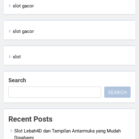
slot gacor
slot gacor
slot
Search
SEARCH
Recent Posts
Slot Lebah4D dan Tampilan Antarmuka yang Mudah
Dipahami