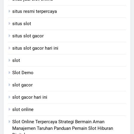
situs resmi terpercaya
situs slot
situs slot gacor
situs slot gacor hari ini
slot
Slot Demo
slot gacor
slot gacor hari ini
slot online
Slot Online Terpercaya Strategi Bermain Aman
Manajemen Taruhan Panduan Pemain Slot Hiburan