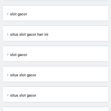
slot gacor
situs slot gacor hari ini
slot gacor
situs slot gacor
situs slot gacor