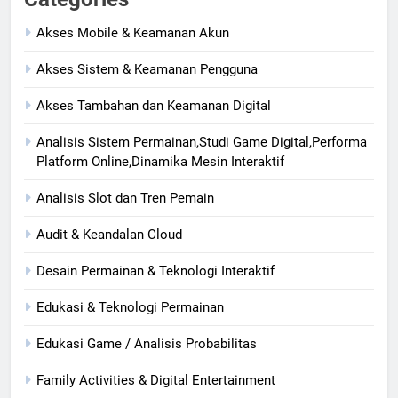
Akses Mobile & Keamanan Akun
Akses Sistem & Keamanan Pengguna
Akses Tambahan dan Keamanan Digital
Analisis Sistem Permainan,Studi Game Digital,Performa
Platform Online,Dinamika Mesin Interaktif
Analisis Slot dan Tren Pemain
Audit & Keandalan Cloud
Desain Permainan & Teknologi Interaktif
Edukasi & Teknologi Permainan
Edukasi Game / Analisis Probabilitas
Family Activities & Digital Entertainment