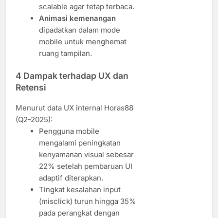
scalable agar tetap terbaca.
Animasi kemenangan
dipadatkan dalam mode
mobile untuk menghemat
ruang tampilan.
4 Dampak terhadap UX dan
Retensi
Menurut data UX internal Horas88
(Q2-2025):
Pengguna mobile
mengalami peningkatan
kenyamanan visual sebesar
22% setelah pembaruan UI
adaptif diterapkan.
Tingkat kesalahan input
(misclick) turun hingga 35%
pada perangkat dengan