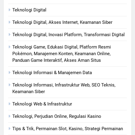
Teknologi Digital
Teknologi Digital, Akses Internet, Keamanan Siber
Teknologi Digital, Inovasi Platform, Transformasi Digital
Teknologi Game, Edukasi Digital, Platform Resmi
Pokémon, Manajemen Konten, Keamanan Online,
Panduan Game Interaktif, Akses Aman Situs
Teknologi Informasi & Manajemen Data
Teknologi Informasi, Infrastruktur Web, SEO Teknis,
Keamanan Siber
Teknologi Web & Infrastruktur
Teknologi, Perjudian Online, Regulasi Kasino
Tips & Trik, Permainan Slot, Kasino, Strategi Permainan