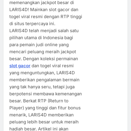
memenangkan jackpot besar di
LARIS4D! Mainkan slot gacor dan
togel viral resmi dengan RTP tinggi
di situs terpercaya ini.
LARIS4D telah menjadi salah satu
pilihan utama di Indonesia bagi
para pemain judi online yang
mencari peluang meraih jackpot
besar. Dengan koleksi permainan
slot gacor
dan togel viral resmi
yang menguntungkan, LARIS4D
memberikan pengalaman bermain
yang tak hanya seru, tetapi juga
berpotensi membawa kemenangan
besar. Berkat RTP (Return to
Player) yang tinggi dan fitur bonus
menarik, LARIS4D memberikan
peluang lebih besar untuk meraih
hadiah besar. Artikel ini akan