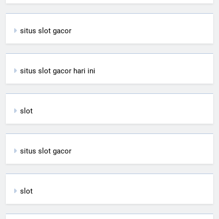
situs slot gacor
situs slot gacor hari ini
slot
situs slot gacor
slot