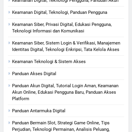
Keamanan Digital, Teknologi Pengguna, Panduan Akun
Keamanan Digital, Teknologi, Panduan Pengguna
Keamanan Siber, Privasi Digital, Edukasi Pengguna,
Teknologi Informasi dan Komunikasi
Keamanan Siber, Sistem Login & Verifikasi, Manajemen
Identitas Digital, Teknologi Enkripsi, Tata Kelola Akses
Keamanan Teknologi & Sistem Akses
Panduan Akses Digital
Panduan Akun Digital, Tutorial Login Aman, Keamanan
Akun Online, Edukasi Pengguna Baru, Panduan Akses
Platform
Panduan Antarmuka Digital
Panduan Bermain Slot, Strategi Game Online, Tips
Perjudian, Teknologi Permainan, Analisis Peluang,