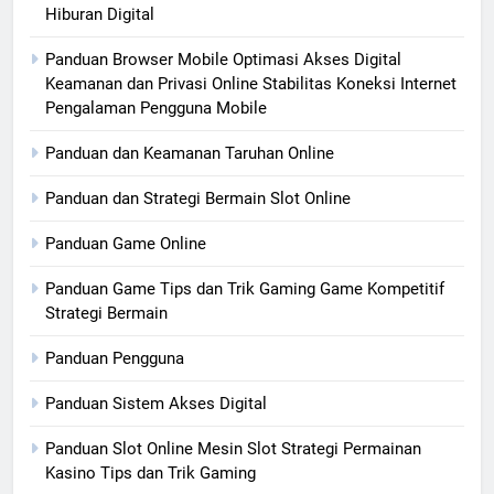
Hiburan Digital
Panduan Browser Mobile Optimasi Akses Digital
Keamanan dan Privasi Online Stabilitas Koneksi Internet
Pengalaman Pengguna Mobile
Panduan dan Keamanan Taruhan Online
Panduan dan Strategi Bermain Slot Online
Panduan Game Online
Panduan Game Tips dan Trik Gaming Game Kompetitif
Strategi Bermain
Panduan Pengguna
Panduan Sistem Akses Digital
Panduan Slot Online Mesin Slot Strategi Permainan
Kasino Tips dan Trik Gaming