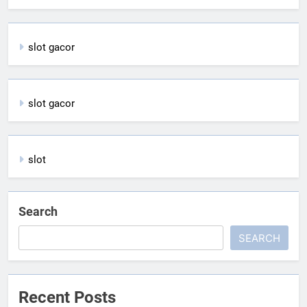
slot gacor
slot gacor
slot
Search
SEARCH
Recent Posts