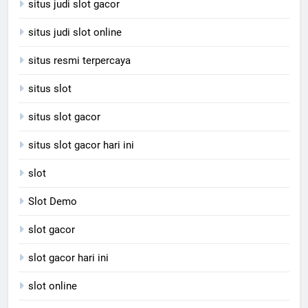
situs judi slot gacor
situs judi slot online
situs resmi terpercaya
situs slot
situs slot gacor
situs slot gacor hari ini
slot
Slot Demo
slot gacor
slot gacor hari ini
slot online