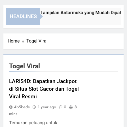
ot Lebah4D dan Tampilan Antarmuka yang Mudah Dipahami
HEADLINES
Months Ago
Home
Togel Viral
Togel Viral
LARIS4D: Dapatkan Jackpot
di Situs Slot Gacor dan Togel
Viral Resmi
4b5bede
1 year ago
0
8
mins
Temukan peluang untuk