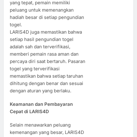
yang tepat, pemain memiliki
peluang untuk memenangkan
hadiah besar di setiap pengundian
togel.
LARIS4D juga memastikan bahwa
setiap hasil pengundian togel
adalah sah dan terverifikasi,
memberi pemain rasa aman dan
percaya diri saat bertaruh. Pasaran
togel yang terverifikasi
memastikan bahwa setiap taruhan
dihitung dengan benar dan sesuai
dengan aturan yang berlaku.
Keamanan dan Pembayaran
Cepat di LARIS4D
Selain menawarkan peluang
kemenangan yang besar, LARIS4D