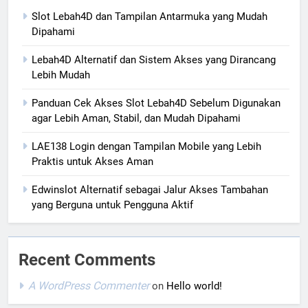
Slot Lebah4D dan Tampilan Antarmuka yang Mudah
Dipahami
Lebah4D Alternatif dan Sistem Akses yang Dirancang
Lebih Mudah
Panduan Cek Akses Slot Lebah4D Sebelum Digunakan
agar Lebih Aman, Stabil, dan Mudah Dipahami
LAE138 Login dengan Tampilan Mobile yang Lebih
Praktis untuk Akses Aman
Edwinslot Alternatif sebagai Jalur Akses Tambahan
yang Berguna untuk Pengguna Aktif
Recent Comments
A WordPress Commenter
on
Hello world!