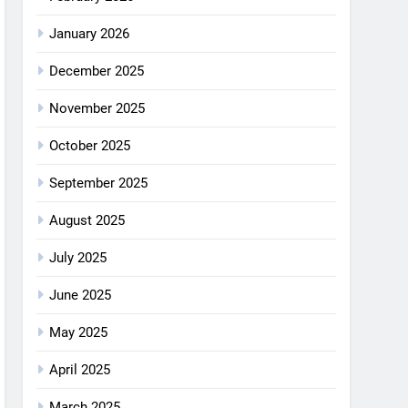
January 2026
December 2025
November 2025
October 2025
September 2025
August 2025
July 2025
June 2025
May 2025
April 2025
March 2025