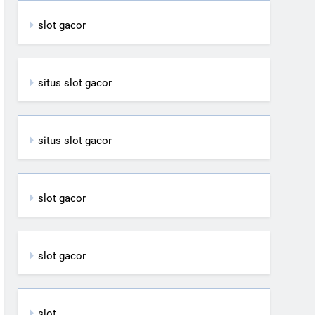
slot gacor
situs slot gacor
situs slot gacor
slot gacor
slot gacor
slot