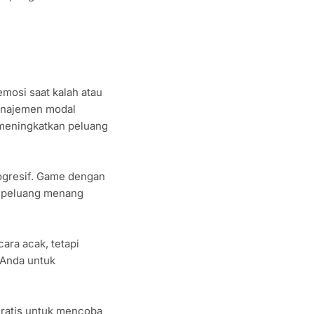
mosi saat kalah atau
manajemen modal
 meningkatkan peluang
progresif. Game dengan
an peluang menang
ara acak, tetapi
 Anda untuk
gratis untuk mencoba