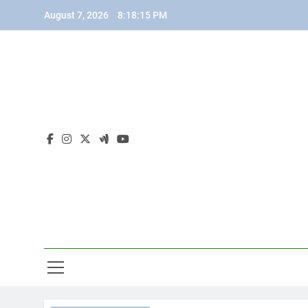
Skip
August 7, 2026
8:18:16 PM
to
content
Pen
Temukan Ha