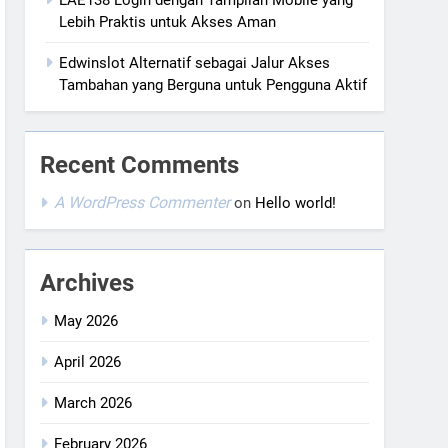
LAE138 Login dengan Tampilan Mobile yang
Lebih Praktis untuk Akses Aman
Edwinslot Alternatif sebagai Jalur Akses
Tambahan yang Berguna untuk Pengguna Aktif
Recent Comments
A WordPress Commenter
on
Hello world!
Archives
May 2026
April 2026
March 2026
February 2026