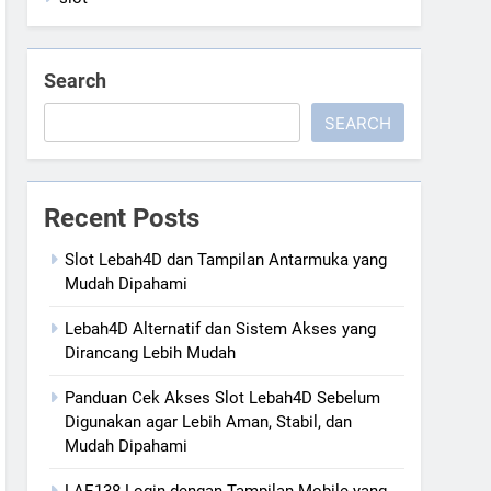
Search
SEARCH
Recent Posts
Slot Lebah4D dan Tampilan Antarmuka yang
Mudah Dipahami
Lebah4D Alternatif dan Sistem Akses yang
Dirancang Lebih Mudah
Panduan Cek Akses Slot Lebah4D Sebelum
Digunakan agar Lebih Aman, Stabil, dan
Mudah Dipahami