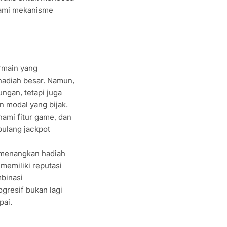
hami mekanisme
rmain yang
adiah besar. Namun,
ngan, tetapi juga
an modal yang bijak.
ami fitur game, dan
pulang jackpot
memenangkan hadiah
 memiliki reputasi
mbinasi
ogresif bukan lagi
pai.