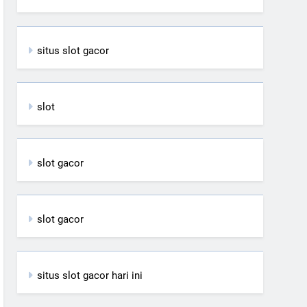
situs slot gacor
slot
slot gacor
slot gacor
situs slot gacor hari ini