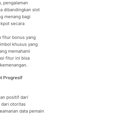
tu, pengalaman
a dibandingkan slot
ng menang bagi
ackpot secara
n fitur bonus yang
 simbol khusus yang
yang memahami
 fitur ini bisa
i kemenangan.
 Progresif
n positif dari
dari otoritas
 keamanan data pemain