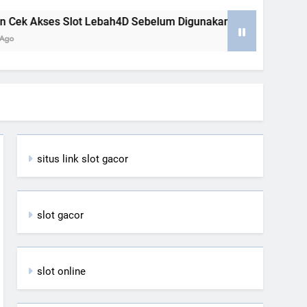
Slot Lebah4D Sebelum Digunakan agar Lebih Aman, Stabil, d
situs link slot gacor
slot gacor
slot online