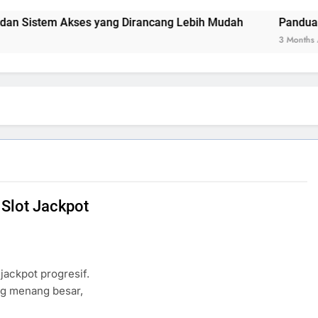
 Akses yang Dirancang Lebih Mudah
Panduan Cek Akses 
3 Months Ago
 Slot Jackpot
jackpot progresif.
ng menang besar,