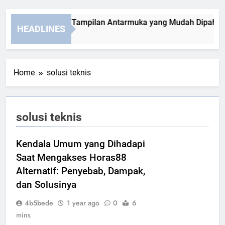
lot Lebah4D dan Tampilan Antarmuka yang Mudah Dipahami
HEADLINES
 Months Ago
Home
solusi teknis
solusi teknis
Kendala Umum yang Dihadapi
Saat Mengakses Horas88
Alternatif: Penyebab, Dampak,
dan Solusinya
4b5bede
1 year ago
0
6
mins