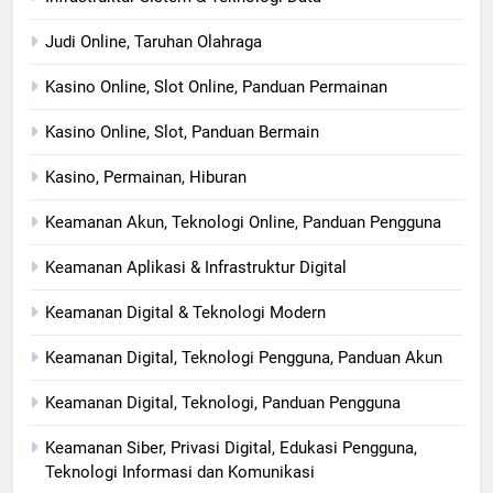
Judi Online, Taruhan Olahraga
Kasino Online, Slot Online, Panduan Permainan
Kasino Online, Slot, Panduan Bermain
Kasino, Permainan, Hiburan
Keamanan Akun, Teknologi Online, Panduan Pengguna
Keamanan Aplikasi & Infrastruktur Digital
Keamanan Digital & Teknologi Modern
Keamanan Digital, Teknologi Pengguna, Panduan Akun
Keamanan Digital, Teknologi, Panduan Pengguna
Keamanan Siber, Privasi Digital, Edukasi Pengguna,
Teknologi Informasi dan Komunikasi