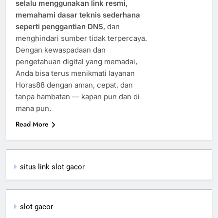
selalu menggunakan link resmi,
memahami dasar teknis sederhana
seperti penggantian DNS
, dan
menghindari sumber tidak terpercaya.
Dengan kewaspadaan dan
pengetahuan digital yang memadai,
Anda bisa terus menikmati layanan
Horas88 dengan aman, cepat, dan
tanpa hambatan — kapan pun dan di
mana pun.
Read More
situs link slot gacor
slot gacor