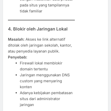
pada situs yang tampilannya
tidak familiar
4. Blokir oleh Jaringan Lokal
Masalah:
Akses ke link alternatif
ditolak oleh jaringan sekolah, kantor,
atau penyedia layanan publik.
Penyebab:
Firewall lokal memblokir
domain tertentu
Jaringan menggunakan DNS
custom yang menyaring
konten
Adanya kebijakan pembatasan
situs dari administrator
jaringan