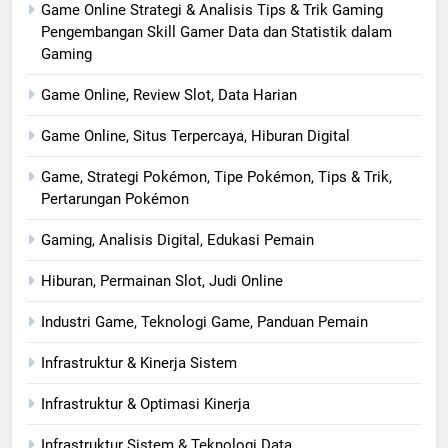
Game Online Strategi & Analisis Tips & Trik Gaming
Pengembangan Skill Gamer Data dan Statistik dalam
Gaming
Game Online, Review Slot, Data Harian
Game Online, Situs Terpercaya, Hiburan Digital
Game, Strategi Pokémon, Tipe Pokémon, Tips & Trik,
Pertarungan Pokémon
Gaming, Analisis Digital, Edukasi Pemain
Hiburan, Permainan Slot, Judi Online
Industri Game, Teknologi Game, Panduan Pemain
Infrastruktur & Kinerja Sistem
Infrastruktur & Optimasi Kinerja
Infrastruktur Sistem & Teknologi Data