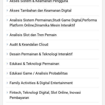
Akses Sistem & Keamanan Pengguna
Akses Tambahan dan Keamanan Digital
Analisis Sistem Permainan,Studi Game Digital,Performa
Platform Online,Dinamika Mesin Interaktif
Analisis Slot dan Tren Pemain
Audit & Keandalan Cloud
Desain Permainan & Teknologi Interaktif
Edukasi & Teknologi Permainan
Edukasi Game / Analisis Probabilitas
Family Activities & Digital Entertainment
Fintech, Teknologi Digital, Slot Online, Inovasi
Pembayaran