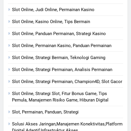
Slot Online, Judi Online, Permainan Kasino
Slot Online, Kasino Online, Tips Bermain
Slot Online, Panduan Permainan, Strategi Kasino
Slot Online, Permainan Kasino, Panduan Permainan
Slot Online, Strategi Bermain, Teknologi Gaming
Slot Online, Strategi Permainan, Analisis Permainan
Slot Online, Strategi Permainan, Champion4D, Slot Gacor
Slot Online, Strategi Slot, Fitur Bonus Game, Tips
Pemula, Manajemen Risiko Game, Hiburan Digital
Slot, Permainan, Panduan, Strategi
Solusi Akses Jaringan,Manajemen Konektivitas,Platform
Digital Adaptif,Infrastruktur Akses