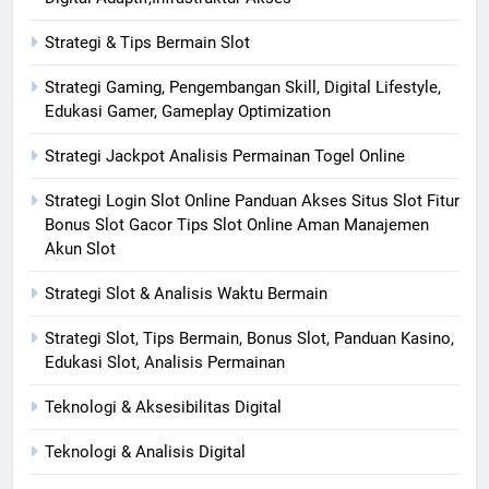
Strategi & Tips Bermain Slot
Strategi Gaming, Pengembangan Skill, Digital Lifestyle,
Edukasi Gamer, Gameplay Optimization
Strategi Jackpot Analisis Permainan Togel Online
Strategi Login Slot Online Panduan Akses Situs Slot Fitur
Bonus Slot Gacor Tips Slot Online Aman Manajemen
Akun Slot
Strategi Slot & Analisis Waktu Bermain
Strategi Slot, Tips Bermain, Bonus Slot, Panduan Kasino,
Edukasi Slot, Analisis Permainan
Teknologi & Aksesibilitas Digital
Teknologi & Analisis Digital