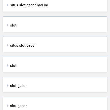
situs slot gacor hari ini
slot
situs slot gacor
slot
slot gacor
slot gacor