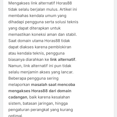
Mengakses link alternatif Horas88
tidak selalu berjalan mulus. Artikel ini
membahas kendala umum yang
dihadapi pengguna serta solusi teknis
yang dapat diterapkan untuk
memastikan koneksi aman dan stabil.
Saat domain utama Horas88 tidak
dapat diakses karena pemblokiran
atau kendala teknis, pengguna
biasanya diarahkan ke
link alternatif
.
Namun, link alternatif ini pun tidak
selalu menjamin akses yang lancar.
Beberapa pengguna sering
melaporkan
masalah saat mencoba
mengakses Horas88 dari domain
cadangan
, baik karena kesalahan
sistem, batasan jaringan, hingga
pengaturan perangkat yang kurang
optimal.