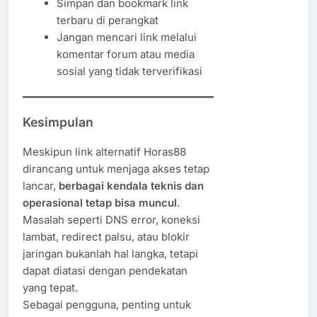
Simpan dan bookmark link
terbaru di perangkat
Jangan mencari link melalui
komentar forum atau media
sosial yang tidak terverifikasi
Kesimpulan
Meskipun link alternatif Horas88
dirancang untuk menjaga akses tetap
lancar,
berbagai kendala teknis dan
operasional tetap bisa muncul
.
Masalah seperti DNS error, koneksi
lambat, redirect palsu, atau blokir
jaringan bukanlah hal langka, tetapi
dapat diatasi dengan pendekatan
yang tepat.
Sebagai pengguna, penting untuk