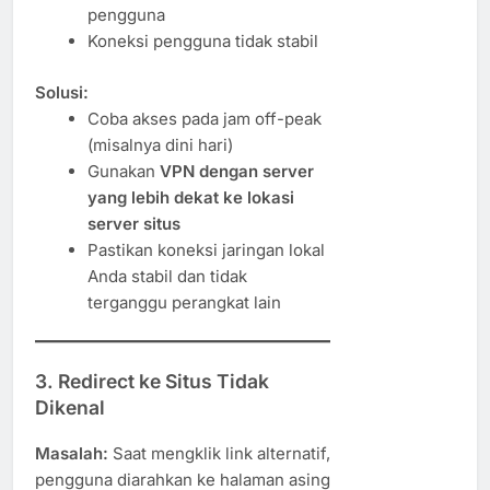
pengguna
Koneksi pengguna tidak stabil
Solusi:
Coba akses pada jam off-peak
(misalnya dini hari)
Gunakan
VPN dengan server
yang lebih dekat ke lokasi
server situs
Pastikan koneksi jaringan lokal
Anda stabil dan tidak
terganggu perangkat lain
3. Redirect ke Situs Tidak
Dikenal
Masalah:
Saat mengklik link alternatif,
pengguna diarahkan ke halaman asing