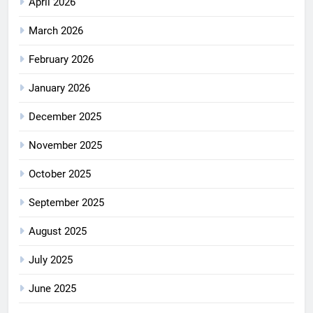
April 2026
March 2026
February 2026
January 2026
December 2025
November 2025
October 2025
September 2025
August 2025
July 2025
June 2025