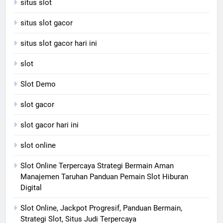
situs slot
situs slot gacor
situs slot gacor hari ini
slot
Slot Demo
slot gacor
slot gacor hari ini
slot online
Slot Online Terpercaya Strategi Bermain Aman
Manajemen Taruhan Panduan Pemain Slot Hiburan
Digital
Slot Online, Jackpot Progresif, Panduan Bermain,
Strategi Slot, Situs Judi Terpercaya