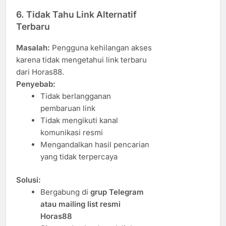
6. Tidak Tahu Link Alternatif
Terbaru
Masalah:
Pengguna kehilangan akses
karena tidak mengetahui link terbaru
dari Horas88.
Penyebab:
Tidak berlangganan
pembaruan link
Tidak mengikuti kanal
komunikasi resmi
Mengandalkan hasil pencarian
yang tidak terpercaya
Solusi:
Bergabung di
grup Telegram
atau mailing list resmi
Horas88