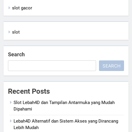
slot gacor
slot
Search
SEARCH
Recent Posts
Slot Lebah4D dan Tampilan Antarmuka yang Mudah
Dipahami
Lebah4D Alternatif dan Sistem Akses yang Dirancang
Lebih Mudah