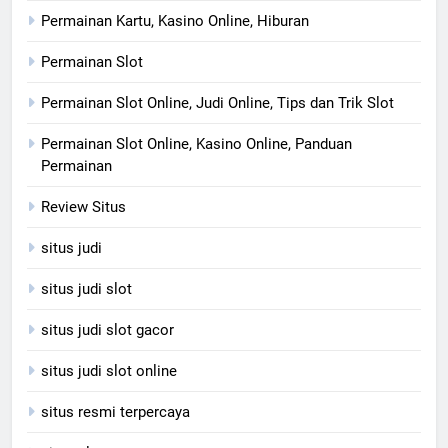
Permainan Kartu, Kasino Online, Hiburan
Permainan Slot
Permainan Slot Online, Judi Online, Tips dan Trik Slot
Permainan Slot Online, Kasino Online, Panduan
Permainan
Review Situs
situs judi
situs judi slot
situs judi slot gacor
situs judi slot online
situs resmi terpercaya