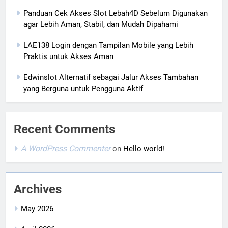
Panduan Cek Akses Slot Lebah4D Sebelum Digunakan
agar Lebih Aman, Stabil, dan Mudah Dipahami
LAE138 Login dengan Tampilan Mobile yang Lebih
Praktis untuk Akses Aman
Edwinslot Alternatif sebagai Jalur Akses Tambahan
yang Berguna untuk Pengguna Aktif
Recent Comments
A WordPress Commenter
on
Hello world!
Archives
May 2026