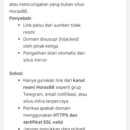
atau mencurigakan yang bukan situs
Horas88.
Penyebab:
Link palsu dari sumber tidak
resmi
Domain disusupi (hijacked)
oleh pihak ketiga
Pengalihan iklan otomatis dari
situs mirror
Solusi:
Hanya gunakan link dari
kanal
resmi Horas88
seperti grup
Telegram, email notifikasi, atau
situs mitra terpercaya
Periksa apakah domain
menggunakan
HTTPS dan
sertifikat SSL valid
Jangan masukkan data pribadi