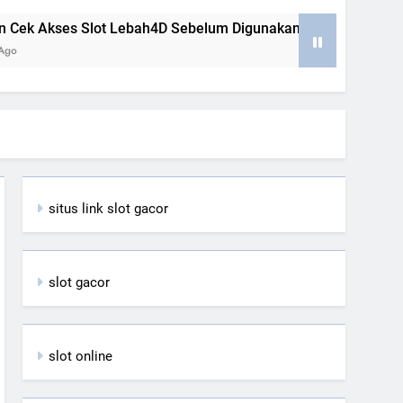
Slot Lebah4D Sebelum Digunakan agar Lebih Aman, Stabil, d
situs link slot gacor
slot gacor
slot online