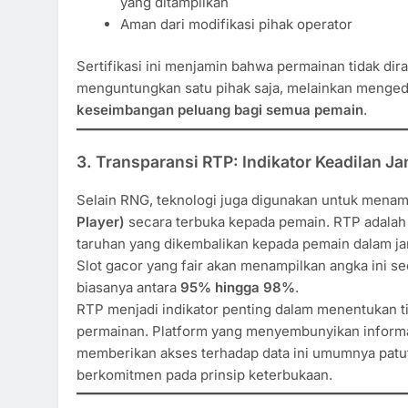
yang ditampilkan
Aman dari modifikasi pihak operator
Sertifikasi ini menjamin bahwa permainan tidak di
menguntungkan satu pihak saja, melainkan menge
keseimbangan peluang bagi semua pemain
.
3. Transparansi RTP: Indikator Keadilan J
Selain RNG, teknologi juga digunakan untuk mena
Player)
secara terbuka kepada pemain. RTP adalah p
taruhan yang dikembalikan kepada pemain dalam ja
Slot gacor yang fair akan menampilkan angka ini s
biasanya antara
95% hingga 98%
.
RTP menjadi indikator penting dalam menentukan ti
permainan. Platform yang menyembunyikan informa
memberikan akses terhadap data ini umumnya patut 
berkomitmen pada prinsip keterbukaan.