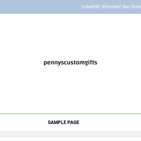
Lebah4D Alternatif dan Sis
Panduan Cek Akses Slot Lebah4D Sebelum Digunakan agar Le
LAE138 Login dengan Tampilan Mobile
Slot Lebah4D dan Tam
Lebah4D Alternatif dan Sis
Panduan Cek Akses Slot Lebah4D Sebelum Digunakan agar Le
LAE138 Login dengan Tampilan Mobile
ny's Custom Gifts
diah Kustom Unik Di Penny’s Custom Gifts. Berbagai Pilihan 
SAMPLE PAGE