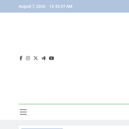
Skip
August 7, 2026
12:42:08 AM
to
content
Pen
Temukan Ha