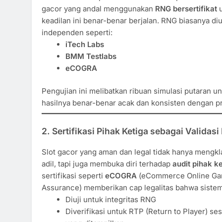
gacor yang andal menggunakan
RNG bersertifikat
u
keadilan ini benar-benar berjalan. RNG biasanya di
independen seperti:
iTech Labs
BMM Testlabs
eCOGRA
Pengujian ini melibatkan ribuan simulasi putaran 
hasilnya benar-benar acak dan konsisten dengan pri
2. Sertifikasi Pihak Ketiga sebagai Validasi
Slot gacor yang aman dan legal tidak hanya mengk
adil, tapi juga membuka diri terhadap
audit pihak k
sertifikasi seperti
eCOGRA
(eCommerce Online Gam
Assurance) memberikan cap legalitas bahwa sistem
Diuji untuk integritas RNG
Diverifikasi untuk RTP (Return to Player) se