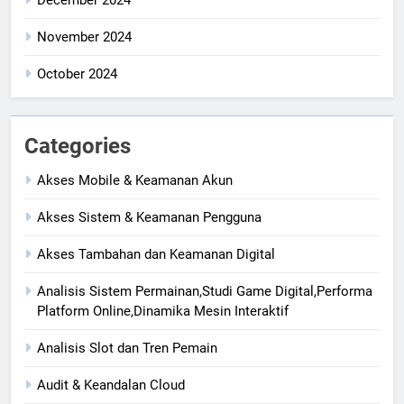
November 2024
October 2024
Categories
Akses Mobile & Keamanan Akun
Akses Sistem & Keamanan Pengguna
Akses Tambahan dan Keamanan Digital
Analisis Sistem Permainan,Studi Game Digital,Performa
Platform Online,Dinamika Mesin Interaktif
Analisis Slot dan Tren Pemain
Audit & Keandalan Cloud