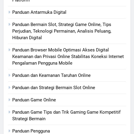
Panduan Antarmuka Digital
Panduan Bermain Slot, Strategi Game Online, Tips
Perjudian, Teknologi Permainan, Analisis Peluang,
Hiburan Digital
Panduan Browser Mobile Optimasi Akses Digital
Keamanan dan Privasi Online Stabilitas Koneksi Internet
Pengalaman Pengguna Mobile
Panduan dan Keamanan Taruhan Online
Panduan dan Strategi Bermain Slot Online
Panduan Game Online
Panduan Game Tips dan Trik Gaming Game Kompetitif
Strategi Bermain
Panduan Pengguna