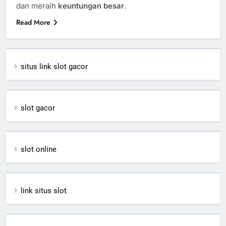
dan meraih
keuntungan besar
.
Read More
situs link slot gacor
slot gacor
slot online
link situs slot