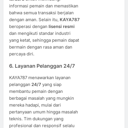
informasi pemain dan memastikan
bahwa semua transaksi berjalan
dengan aman. Selain itu,
KAYA787
beroperasi dengan
lisensi resmi
dan mengikuti standar industri
yang ketat, sehingga pemain dapat
bermain dengan rasa aman dan
percaya diri.
6.
Layanan Pelanggan 24/7
KAYA787 menawarkan layanan
pelanggan
24/7
yang siap
membantu pemain dengan
berbagai masalah yang mungkin
mereka hadapi, mulai dari
pertanyaan umum hingga masalah
teknis. Tim dukungan yang
profesional dan responsif selalu