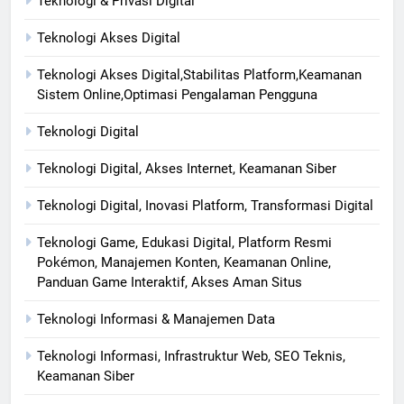
Teknologi & Privasi Digital
Teknologi Akses Digital
Teknologi Akses Digital,Stabilitas Platform,Keamanan
Sistem Online,Optimasi Pengalaman Pengguna
Teknologi Digital
Teknologi Digital, Akses Internet, Keamanan Siber
Teknologi Digital, Inovasi Platform, Transformasi Digital
Teknologi Game, Edukasi Digital, Platform Resmi
Pokémon, Manajemen Konten, Keamanan Online,
Panduan Game Interaktif, Akses Aman Situs
Teknologi Informasi & Manajemen Data
Teknologi Informasi, Infrastruktur Web, SEO Teknis,
Keamanan Siber