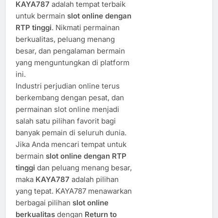
KAYA787
adalah tempat terbaik
untuk bermain
slot online dengan
RTP tinggi
. Nikmati permainan
berkualitas, peluang menang
besar, dan pengalaman bermain
yang menguntungkan di platform
ini.
Industri perjudian online terus
berkembang dengan pesat, dan
permainan slot online menjadi
salah satu pilihan favorit bagi
banyak pemain di seluruh dunia.
Jika Anda mencari tempat untuk
bermain
slot online dengan RTP
tinggi
dan peluang menang besar,
maka
KAYA787
adalah pilihan
yang tepat. KAYA787 menawarkan
berbagai pilihan
slot online
berkualitas
dengan
Return to