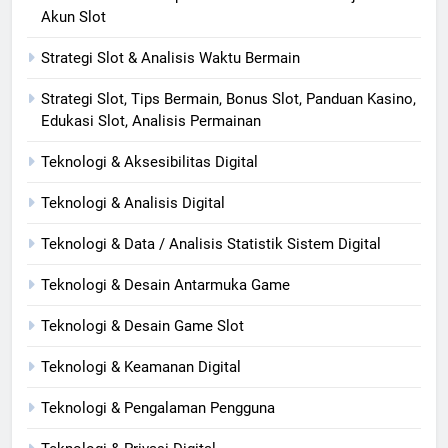
Akun Slot
Strategi Slot & Analisis Waktu Bermain
Strategi Slot, Tips Bermain, Bonus Slot, Panduan Kasino,
Edukasi Slot, Analisis Permainan
Teknologi & Aksesibilitas Digital
Teknologi & Analisis Digital
Teknologi & Data / Analisis Statistik Sistem Digital
Teknologi & Desain Antarmuka Game
Teknologi & Desain Game Slot
Teknologi & Keamanan Digital
Teknologi & Pengalaman Pengguna