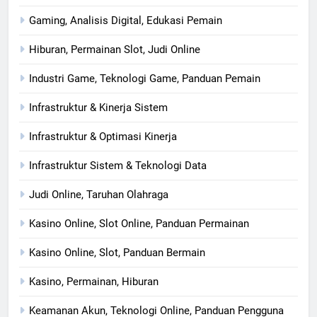
Gaming, Analisis Digital, Edukasi Pemain
Hiburan, Permainan Slot, Judi Online
Industri Game, Teknologi Game, Panduan Pemain
Infrastruktur & Kinerja Sistem
Infrastruktur & Optimasi Kinerja
Infrastruktur Sistem & Teknologi Data
Judi Online, Taruhan Olahraga
Kasino Online, Slot Online, Panduan Permainan
Kasino Online, Slot, Panduan Bermain
Kasino, Permainan, Hiburan
Keamanan Akun, Teknologi Online, Panduan Pengguna