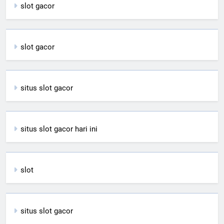
slot gacor
slot gacor
situs slot gacor
situs slot gacor hari ini
slot
situs slot gacor