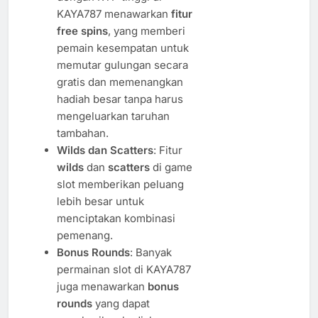
KAYA787 menawarkan
fitur
free spins
, yang memberi
pemain kesempatan untuk
memutar gulungan secara
gratis dan memenangkan
hadiah besar tanpa harus
mengeluarkan taruhan
tambahan.
Wilds dan Scatters
: Fitur
wilds
dan
scatters
di game
slot memberikan peluang
lebih besar untuk
menciptakan kombinasi
pemenang.
Bonus Rounds
: Banyak
permainan slot di KAYA787
juga menawarkan
bonus
rounds
yang dapat