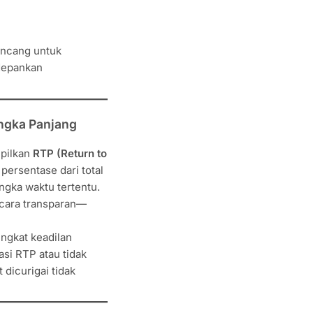
rancang untuk
depankan
angka Panjang
mpilkan
RTP (Return to
ersentase dari total
ngka waktu tertentu.
ecara transparan—
ngkat keadilan
si RTP atau tidak
dicurigai tidak