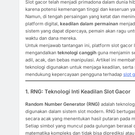
Slot gacor telah menjadi primadona dalam dunia hib
karena potensi kemenangan tinggi dan keseruan ya
Namun, di tengah persaingan yang ketat dan menin
platform digital,
keadilan dalam permainan
menjadi
sistem yang dapat dipercaya, pemain akan ragu un
waktu dan dana mereka.
Untuk menjawab tantangan ini, platform slot gacor l
mengandalkan
teknologi canggih
guna menjamin se
adil, acak, dan bebas manipulasi. Artikel ini memb
teknologi digunakan untuk menjaga keadilan, serta 
mendukung kepercayaan pengguna terhadap
slot 
1. RNG: Teknologi Inti Keadilan Slot Gacor
Random Number Generator (RNG)
adalah teknolog
digunakan dalam sistem slot modern. RNG bertuga
secara acak yang menentukan hasil putaran pada me
Setiap simbol yang muncul pada gulungan berasal d
matematika kompleks dan tidak bisa diprediksi atau 