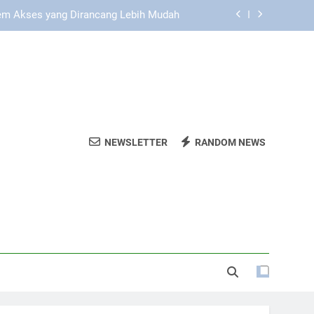
tem Akses yang Dirancang Lebih Mudah
bih Aman, Stabil, dan Mudah Dipahami
 yang Lebih Praktis untuk Akses Aman
pilan Antarmuka yang Mudah Dipahami
tem Akses yang Dirancang Lebih Mudah
NEWSLETTER
RANDOM NEWS
bih Aman, Stabil, dan Mudah Dipahami
 yang Lebih Praktis untuk Akses Aman
Untuk Acara Spesial Anda.