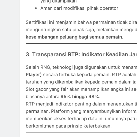
yang ditampilkan
Aman dari modifikasi pihak operator
Sertifikasi ini menjamin bahwa permainan tidak di
menguntungkan satu pihak saja, melainkan menge
keseimbangan peluang bagi semua pemain
.
3. Transparansi RTP: Indikator Keadilan J
Selain RNG, teknologi juga digunakan untuk mena
Player)
secara terbuka kepada pemain. RTP adalah p
taruhan yang dikembalikan kepada pemain dalam ja
Slot gacor yang fair akan menampilkan angka ini s
biasanya antara
95% hingga 98%
.
RTP menjadi indikator penting dalam menentukan ti
permainan. Platform yang menyembunyikan informa
memberikan akses terhadap data ini umumnya patut 
berkomitmen pada prinsip keterbukaan.