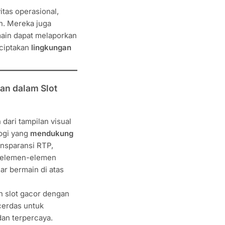
itas operasional,
n. Mereka juga
main dapat melaporkan
nciptakan
lingkungan
lan dalam Slot
dari tampilan visual
logi yang
mendukung
ansparansi RTP,
h elemen-elemen
r bermain di atas
h slot gacor dengan
cerdas untuk
an terpercaya.