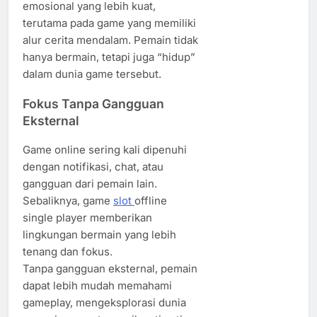
emosional yang lebih kuat,
terutama pada game yang memiliki
alur cerita mendalam. Pemain tidak
hanya bermain, tetapi juga “hidup”
dalam dunia game tersebut.
Fokus Tanpa Gangguan
Eksternal
Game online sering kali dipenuhi
dengan notifikasi, chat, atau
gangguan dari pemain lain.
Sebaliknya, game
slot
offline
single player memberikan
lingkungan bermain yang lebih
tenang dan fokus.
Tanpa gangguan eksternal, pemain
dapat lebih mudah memahami
gameplay, mengeksplorasi dunia