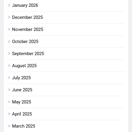
January 2026
December 2025
November 2025
October 2025
September 2025
August 2025
July 2025
June 2025
May 2025
April 2025
March 2025