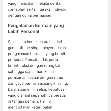
yang mendalam melalui cerita,
gameplay, serta interaksi individu
dengan dunia permainan.
Pengalaman Bermain yang
Lebih Personal
Salah satu keunikan utama dari
game offline single player adalah
pengalaman bermain yang bersifat
personal. Pemain tidak perlu
berinteraksi dengan orang lain,
sehingga dapat menikmati
permainan sesuai dengan ritme
dan gaya bermain masing-masing.
Dalam game ini, setiap keputusan
yang diambil sepenuhnya berada
di tangan pemain. Hal ini
menciptakan keterlibatan