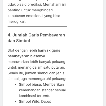
tidak bisa diprediksi. Memahami ini
penting untuk menghindari
keputusan emosional yang bisa
merugikan.
4. Jumlah Garis Pembayaran
dan Simbol
Slot dengan
lebih banyak garis
pembayaran
biasanya
menawarkan lebih banyak peluang
untuk menang dalam satu putaran.
Selain itu, jumlah simbol dan jenis
simbol juga memengaruhi peluang:
Simbol biasa
: Memberikan
kemenangan standar sesuai
kombinasi tertentu.
Simbol Wild
: Dapat