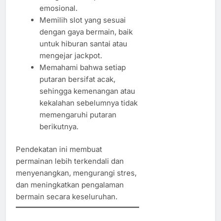
emosional.
Memilih slot yang sesuai
dengan gaya bermain, baik
untuk hiburan santai atau
mengejar jackpot.
Memahami bahwa setiap
putaran bersifat acak,
sehingga kemenangan atau
kekalahan sebelumnya tidak
memengaruhi putaran
berikutnya.
Pendekatan ini membuat
permainan lebih terkendali dan
menyenangkan, mengurangi stres,
dan meningkatkan pengalaman
bermain secara keseluruhan.