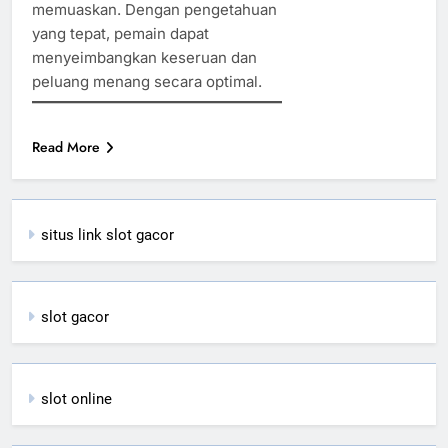
memuaskan. Dengan pengetahuan
yang tepat, pemain dapat
menyeimbangkan keseruan dan
peluang menang secara optimal.
Read More
situs link slot gacor
slot gacor
slot online