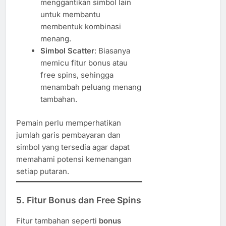
menggantikan simbol lain
untuk membantu
membentuk kombinasi
menang.
Simbol Scatter
: Biasanya
memicu fitur bonus atau
free spins, sehingga
menambah peluang menang
tambahan.
Pemain perlu memperhatikan
jumlah garis pembayaran dan
simbol yang tersedia agar dapat
memahami potensi kemenangan
setiap putaran.
5. Fitur Bonus dan Free Spins
Fitur tambahan seperti
bonus