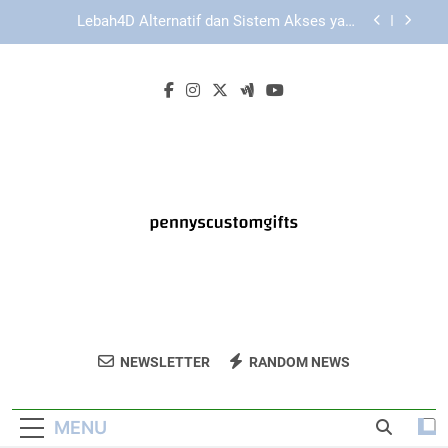
Skip
Panduan Cek Akses Slot Lebah4D Sebelum
to
Digunakan agar Lebih Aman, Stabil, dan Mudah
Dipahami
content
LAE138 Login dengan Tampilan Mobile yang
Lebih Praktis untuk Akses Aman
Slot Lebah4D dan Tampilan Antarmuka yang
Mudah Dipahami
Lebah4D Alternatif dan Sistem Akses yang
Dirancang Lebih Mudah
Panduan Cek Akses Slot Lebah4D Sebelum
Digunakan agar Lebih Aman, Stabil, dan Mudah
Dipahami
LAE138 Login dengan Tampilan Mobile yang
Lebih Praktis untuk Akses Aman
Penny's Custom
Temukan Hadiah Kustom Unik Di Penny’s
NEWSLETTER
RANDOM NEWS
Gifts
Custom Gifts. Berbagai Pilihan Untuk Acara
Spesial Anda.
MENU