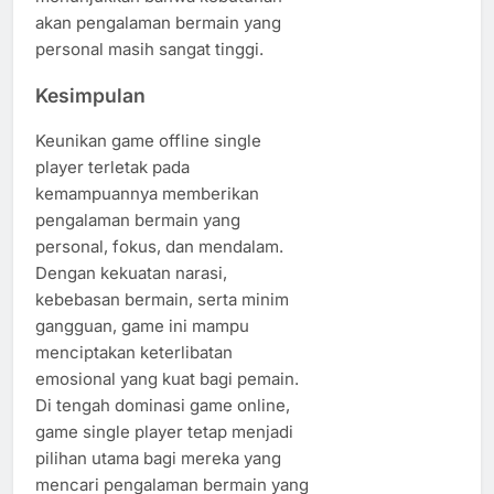
akan pengalaman bermain yang
personal masih sangat tinggi.
Kesimpulan
Keunikan game offline single
player terletak pada
kemampuannya memberikan
pengalaman bermain yang
personal, fokus, dan mendalam.
Dengan kekuatan narasi,
kebebasan bermain, serta minim
gangguan, game ini mampu
menciptakan keterlibatan
emosional yang kuat bagi pemain.
Di tengah dominasi game online,
game single player tetap menjadi
pilihan utama bagi mereka yang
mencari pengalaman bermain yang