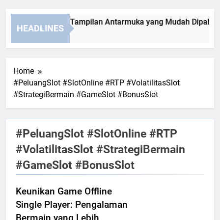
ot Lebah4D dan Tampilan Antarmuka yang Mudah Dipahami
HEADLINES
Months Ago
Home
#PeluangSlot #SlotOnline #RTP #VolatilitasSlot
#StrategiBermain #GameSlot #BonusSlot
#PeluangSlot #SlotOnline #RTP
#VolatilitasSlot #StrategiBermain
#GameSlot #BonusSlot
Keunikan Game Offline
Single Player: Pengalaman
Bermain yang Lebih