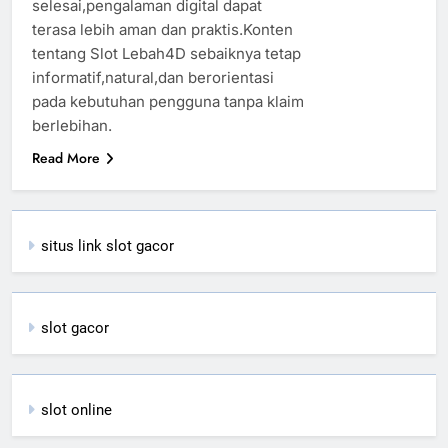
selesai,pengalaman digital dapat
terasa lebih aman dan praktis.Konten
tentang Slot Lebah4D sebaiknya tetap
informatif,natural,dan berorientasi
pada kebutuhan pengguna tanpa klaim
berlebihan.
Read More
situs link slot gacor
slot gacor
slot online