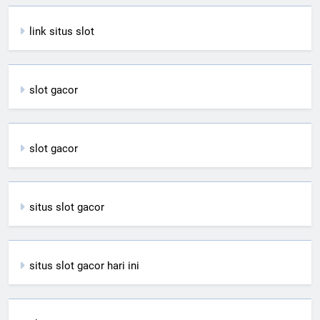
link situs slot
slot gacor
slot gacor
situs slot gacor
situs slot gacor hari ini