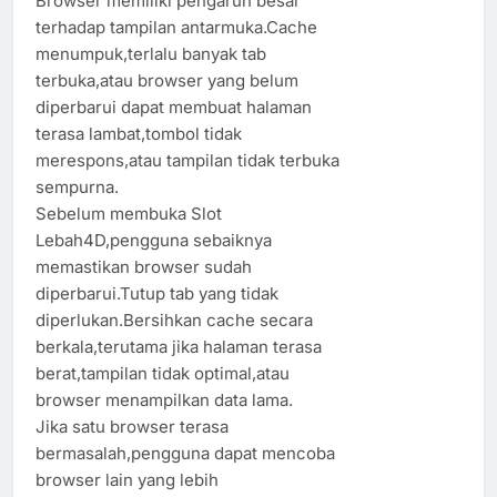
Browser memiliki pengaruh besar
terhadap tampilan antarmuka.Cache
menumpuk,terlalu banyak tab
terbuka,atau browser yang belum
diperbarui dapat membuat halaman
terasa lambat,tombol tidak
merespons,atau tampilan tidak terbuka
sempurna.
Sebelum membuka Slot
Lebah4D,pengguna sebaiknya
memastikan browser sudah
diperbarui.Tutup tab yang tidak
diperlukan.Bersihkan cache secara
berkala,terutama jika halaman terasa
berat,tampilan tidak optimal,atau
browser menampilkan data lama.
Jika satu browser terasa
bermasalah,pengguna dapat mencoba
browser lain yang lebih