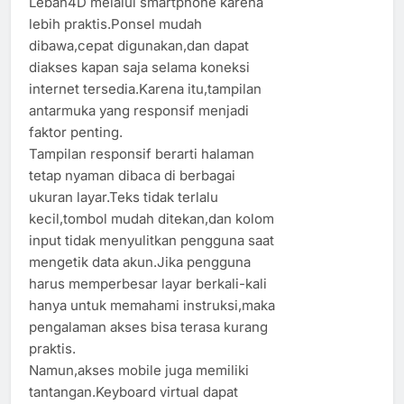
Lebah4D melalui smartphone karena
lebih praktis.Ponsel mudah
dibawa,cepat digunakan,dan dapat
diakses kapan saja selama koneksi
internet tersedia.Karena itu,tampilan
antarmuka yang responsif menjadi
faktor penting.
Tampilan responsif berarti halaman
tetap nyaman dibaca di berbagai
ukuran layar.Teks tidak terlalu
kecil,tombol mudah ditekan,dan kolom
input tidak menyulitkan pengguna saat
mengetik data akun.Jika pengguna
harus memperbesar layar berkali-kali
hanya untuk memahami instruksi,maka
pengalaman akses bisa terasa kurang
praktis.
Namun,akses mobile juga memiliki
tantangan.Keyboard virtual dapat