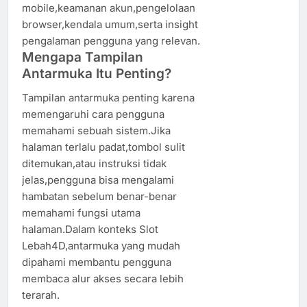
mobile,keamanan akun,pengelolaan
browser,kendala umum,serta insight
pengalaman pengguna yang relevan.
Mengapa Tampilan
Antarmuka Itu Penting?
Tampilan antarmuka penting karena
memengaruhi cara pengguna
memahami sebuah sistem.Jika
halaman terlalu padat,tombol sulit
ditemukan,atau instruksi tidak
jelas,pengguna bisa mengalami
hambatan sebelum benar-benar
memahami fungsi utama
halaman.Dalam konteks Slot
Lebah4D,antarmuka yang mudah
dipahami membantu pengguna
membaca alur akses secara lebih
terarah.