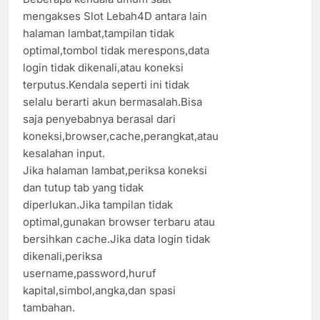
mengakses Slot Lebah4D antara lain
halaman lambat,tampilan tidak
optimal,tombol tidak merespons,data
login tidak dikenali,atau koneksi
terputus.Kendala seperti ini tidak
selalu berarti akun bermasalah.Bisa
saja penyebabnya berasal dari
koneksi,browser,cache,perangkat,atau
kesalahan input.
Jika halaman lambat,periksa koneksi
dan tutup tab yang tidak
diperlukan.Jika tampilan tidak
optimal,gunakan browser terbaru atau
bersihkan cache.Jika data login tidak
dikenali,periksa
username,password,huruf
kapital,simbol,angka,dan spasi
tambahan.