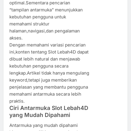
optimal.Sementara pencarian
“tampilan antarmuka” menunjukkan
kebutuhan pengguna untuk
memahami struktur
halaman,navigasi,dan pengalaman
akses.
Dengan memahami variasi pencarian
ini,konten tentang Slot Lebah4D dapat
dibuat lebih natural dan menjawab
kebutuhan pengguna secara
lengkap.Artikel tidak hanya mengulang
keyword,tetapi juga memberikan
penjelasan yang membantu pengguna
memahami antarmuka secara lebih
praktis.
Ciri Antarmuka Slot Lebah4D
yang Mudah Dipahami
Antarmuka yang mudah dipahami