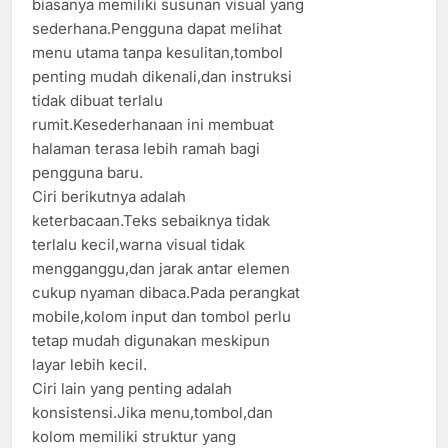
biasanya memiliki susunan visual yang
sederhana.Pengguna dapat melihat
menu utama tanpa kesulitan,tombol
penting mudah dikenali,dan instruksi
tidak dibuat terlalu
rumit.Kesederhanaan ini membuat
halaman terasa lebih ramah bagi
pengguna baru.
Ciri berikutnya adalah
keterbacaan.Teks sebaiknya tidak
terlalu kecil,warna visual tidak
mengganggu,dan jarak antar elemen
cukup nyaman dibaca.Pada perangkat
mobile,kolom input dan tombol perlu
tetap mudah digunakan meskipun
layar lebih kecil.
Ciri lain yang penting adalah
konsistensi.Jika menu,tombol,dan
kolom memiliki struktur yang