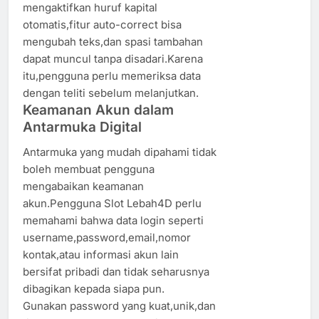
mengaktifkan huruf kapital
otomatis,fitur auto-correct bisa
mengubah teks,dan spasi tambahan
dapat muncul tanpa disadari.Karena
itu,pengguna perlu memeriksa data
dengan teliti sebelum melanjutkan.
Keamanan Akun dalam
Antarmuka Digital
Antarmuka yang mudah dipahami tidak
boleh membuat pengguna
mengabaikan keamanan
akun.Pengguna Slot Lebah4D perlu
memahami bahwa data login seperti
username,password,email,nomor
kontak,atau informasi akun lain
bersifat pribadi dan tidak seharusnya
dibagikan kepada siapa pun.
Gunakan password yang kuat,unik,dan