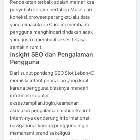
Pendekatan terbaik adalah memeriksa
penyebab secara bertahap.Mulai dari
koneksi,browser,perangkat,lalu data
yang dimasukkan.Cara ini membantu
pengguna menghindari tindakan acak
yang justru membuat akses terasa
semakin rumit.
Insight SEO dan Pengalaman
Pengguna
Dari sudut pandang SEO,Slot Lebah4D
memiliki intent pencarian yang kuat
karena pengguna biasanya mencari
informasi seputar
akses,tampilan,login,keamanan
akun,dan pengalaman mobile.Search
intent-nya cenderung informational-
navigational karena pengguna ingin
memahami brand sekaligus