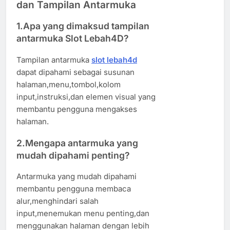
dan Tampilan Antarmuka
1.Apa yang dimaksud tampilan
antarmuka Slot Lebah4D?
Tampilan antarmuka
slot lebah4d
dapat dipahami sebagai susunan
halaman,menu,tombol,kolom
input,instruksi,dan elemen visual yang
membantu pengguna mengakses
halaman.
2.Mengapa antarmuka yang
mudah dipahami penting?
Antarmuka yang mudah dipahami
membantu pengguna membaca
alur,menghindari salah
input,menemukan menu penting,dan
menggunakan halaman dengan lebih