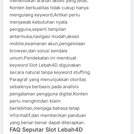
menemukan arahan akses yang jelas.
Konten berkualitas tidak cukup hanya
mengulang keyword.Artikel perlu
menjawab kebutuhan nyata
pengguna,seperti tampilan
antarmuka,navigasi mudah,akses
mobile,keamanan akun,pengelolaan
browser,dan solusi kendala
umum.Pendekatan ini membuat
keyword Slot Lebah4D digunakan
secara natural tanpa keyword stuffing.
Paragraf yang menunjukkan otoritas
sebaiknya berbasis pada analisis
pengalaman pengguna digital.Konten
perlu menghindari klaim
berlebihan,menjaga bahasa tetap
informatif,dan memberikan panduan
yang benar-benar dapat diterapkan.
FAQ Seputar Slot Lebah4D