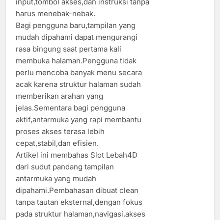
input,tombol akses,dan instruksi tanpa
harus menebak-nebak.
Bagi pengguna baru,tampilan yang
mudah dipahami dapat mengurangi
rasa bingung saat pertama kali
membuka halaman.Pengguna tidak
perlu mencoba banyak menu secara
acak karena struktur halaman sudah
memberikan arahan yang
jelas.Sementara bagi pengguna
aktif,antarmuka yang rapi membantu
proses akses terasa lebih
cepat,stabil,dan efisien.
Artikel ini membahas Slot Lebah4D
dari sudut pandang tampilan
antarmuka yang mudah
dipahami.Pembahasan dibuat clean
tanpa tautan eksternal,dengan fokus
pada struktur halaman,navigasi,akses