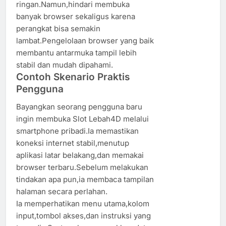
ringan.Namun,hindari membuka
banyak browser sekaligus karena
perangkat bisa semakin
lambat.Pengelolaan browser yang baik
membantu antarmuka tampil lebih
stabil dan mudah dipahami.
Contoh Skenario Praktis
Pengguna
Bayangkan seorang pengguna baru
ingin membuka Slot Lebah4D melalui
smartphone pribadi.Ia memastikan
koneksi internet stabil,menutup
aplikasi latar belakang,dan memakai
browser terbaru.Sebelum melakukan
tindakan apa pun,ia membaca tampilan
halaman secara perlahan.
Ia memperhatikan menu utama,kolom
input,tombol akses,dan instruksi yang