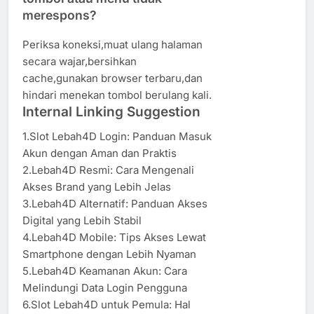
merespons?
Periksa koneksi,muat ulang halaman
secara wajar,bersihkan
cache,gunakan browser terbaru,dan
hindari menekan tombol berulang kali.
Internal Linking Suggestion
1.Slot Lebah4D Login: Panduan Masuk
Akun dengan Aman dan Praktis
2.Lebah4D Resmi: Cara Mengenali
Akses Brand yang Lebih Jelas
3.Lebah4D Alternatif: Panduan Akses
Digital yang Lebih Stabil
4.Lebah4D Mobile: Tips Akses Lewat
Smartphone dengan Lebih Nyaman
5.Lebah4D Keamanan Akun: Cara
Melindungi Data Login Pengguna
6.Slot Lebah4D untuk Pemula: Hal