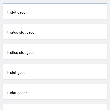
slot gacor
situs slot gacor
situs slot gacor
slot gacor
slot gacor