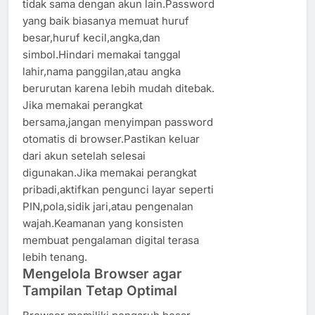
tidak sama dengan akun lain.Password
yang baik biasanya memuat huruf
besar,huruf kecil,angka,dan
simbol.Hindari memakai tanggal
lahir,nama panggilan,atau angka
berurutan karena lebih mudah ditebak.
Jika memakai perangkat
bersama,jangan menyimpan password
otomatis di browser.Pastikan keluar
dari akun setelah selesai
digunakan.Jika memakai perangkat
pribadi,aktifkan pengunci layar seperti
PIN,pola,sidik jari,atau pengenalan
wajah.Keamanan yang konsisten
membuat pengalaman digital terasa
lebih tenang.
Mengelola Browser agar
Tampilan Tetap Optimal