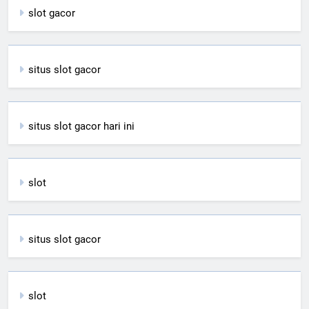
slot gacor
situs slot gacor
situs slot gacor hari ini
slot
situs slot gacor
slot