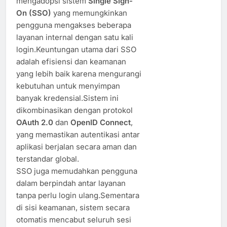
mengadopsi sistem
Single Sign-
On (SSO)
yang memungkinkan
pengguna mengakses beberapa
layanan internal dengan satu kali
login.Keuntungan utama dari SSO
adalah efisiensi dan keamanan
yang lebih baik karena mengurangi
kebutuhan untuk menyimpan
banyak kredensial.Sistem ini
dikombinasikan dengan protokol
OAuth 2.0
dan
OpenID Connect
,
yang memastikan autentikasi antar
aplikasi berjalan secara aman dan
terstandar global.
SSO juga memudahkan pengguna
dalam berpindah antar layanan
tanpa perlu login ulang.Sementara
di sisi keamanan, sistem secara
otomatis mencabut seluruh sesi