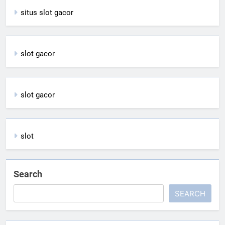
situs slot gacor
slot gacor
slot gacor
slot
Search
SEARCH