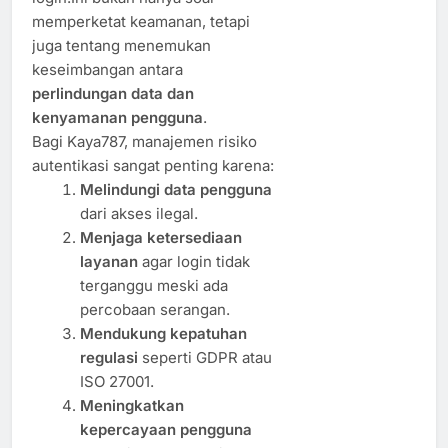
memperketat keamanan, tetapi
juga tentang menemukan
keseimbangan antara
perlindungan data dan
kenyamanan pengguna
.
Bagi Kaya787, manajemen risiko
autentikasi sangat penting karena:
Melindungi data pengguna
dari akses ilegal.
Menjaga ketersediaan
layanan
agar login tidak
terganggu meski ada
percobaan serangan.
Mendukung kepatuhan
regulasi
seperti GDPR atau
ISO 27001.
Meningkatkan
kepercayaan pengguna