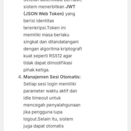
sistem menerbitkan
JWT
(JSON Web Token)
yang
berisi identitas
terenkripsi.Token ini
memiliki masa berlaku
singkat dan ditandatangani
dengan algoritma kriptografi
kuat seperti RS512 agar
tidak dapat dimodifikasi
pihak ketiga.
Manajemen Sesi Otomatis:
Setiap sesi login memiliki
parameter waktu aktif dan
idle timeout untuk
mencegah penyalahgunaan
jika pengguna lupa
logout.Selain itu, sistem
juga dapat otomatis