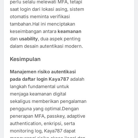
perlu selalu melewati MFA, tetapi
saat login dari lokasi asing, sistem
otomatis meminta verifikasi
tambahan.Hal ini menciptakan
keseimbangan antara
keamanan
dan
usability
, dua aspek penting
dalam desain autentikasi modern.
Kesimpulan
Manajemen risiko autentikasi
pada daftar login Kaya787
adalah
langkah fundamental untuk
menjaga keamanan digital
sekaligus memberikan pengalaman
pengguna yang optimal.Dengan
penerapan MFA, passkey, adaptive
authentication, enkripsi, serta
monitoring log, Kaya787 dapat