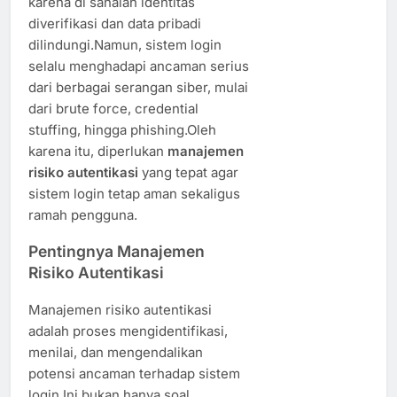
karena di sanalah identitas
diverifikasi dan data pribadi
dilindungi.Namun, sistem login
selalu menghadapi ancaman serius
dari berbagai serangan siber, mulai
dari brute force, credential
stuffing, hingga phishing.Oleh
karena itu, diperlukan
manajemen
risiko autentikasi
yang tepat agar
sistem login tetap aman sekaligus
ramah pengguna.
Pentingnya Manajemen
Risiko Autentikasi
Manajemen risiko autentikasi
adalah proses mengidentifikasi,
menilai, dan mengendalikan
potensi ancaman terhadap sistem
login.Ini bukan hanya soal