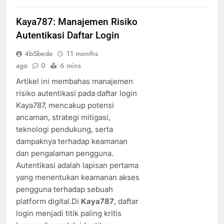
Kaya787: Manajemen Risiko
Autentikasi Daftar Login
4b5bede
11 months
ago
0
6 mins
Artikel ini membahas manajemen
risiko autentikasi pada daftar login
Kaya787, mencakup potensi
ancaman, strategi mitigasi,
teknologi pendukung, serta
dampaknya terhadap keamanan
dan pengalaman pengguna.
Autentikasi adalah lapisan pertama
yang menentukan keamanan akses
pengguna terhadap sebuah
platform digital.Di
Kaya787
, daftar
login menjadi titik paling kritis