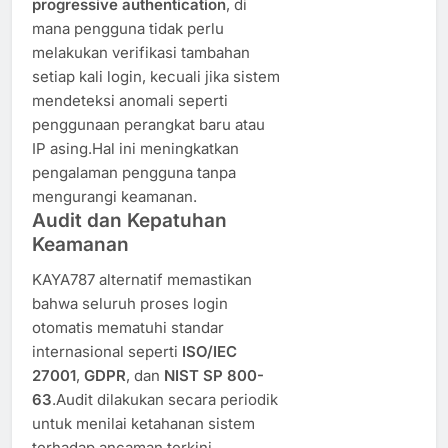
progressive authentication
, di
mana pengguna tidak perlu
melakukan verifikasi tambahan
setiap kali login, kecuali jika sistem
mendeteksi anomali seperti
penggunaan perangkat baru atau
IP asing.Hal ini meningkatkan
pengalaman pengguna tanpa
mengurangi keamanan.
Audit dan Kepatuhan
Keamanan
KAYA787 alternatif memastikan
bahwa seluruh proses login
otomatis mematuhi standar
internasional seperti
ISO/IEC
27001
,
GDPR
, dan
NIST SP 800-
63
.Audit dilakukan secara periodik
untuk menilai ketahanan sistem
terhadap ancaman terkini,