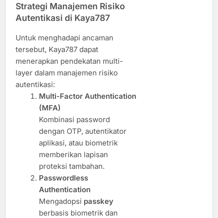
Strategi Manajemen Risiko
Autentikasi di Kaya787
Untuk menghadapi ancaman
tersebut, Kaya787 dapat
menerapkan pendekatan multi-
layer dalam manajemen risiko
autentikasi:
Multi-Factor Authentication
(MFA)
Kombinasi password
dengan OTP, autentikator
aplikasi, atau biometrik
memberikan lapisan
proteksi tambahan.
Passwordless
Authentication
Mengadopsi
passkey
berbasis biometrik dan