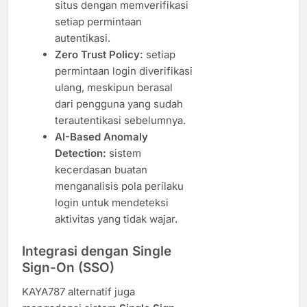
situs dengan memverifikasi
setiap permintaan
autentikasi.
Zero Trust Policy:
setiap
permintaan login diverifikasi
ulang, meskipun berasal
dari pengguna yang sudah
terautentikasi sebelumnya.
AI-Based Anomaly
Detection:
sistem
kecerdasan buatan
menganalisis pola perilaku
login untuk mendeteksi
aktivitas yang tidak wajar.
Integrasi dengan Single
Sign-On (SSO)
KAYA787 alternatif juga