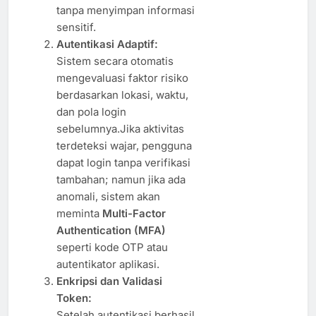
tanpa menyimpan informasi
sensitif.
Autentikasi Adaptif:
Sistem secara otomatis
mengevaluasi faktor risiko
berdasarkan lokasi, waktu,
dan pola login
sebelumnya.Jika aktivitas
terdeteksi wajar, pengguna
dapat login tanpa verifikasi
tambahan; namun jika ada
anomali, sistem akan
meminta
Multi-Factor
Authentication (MFA)
seperti kode OTP atau
autentikator aplikasi.
Enkripsi dan Validasi
Token:
Setelah autentikasi berhasil,