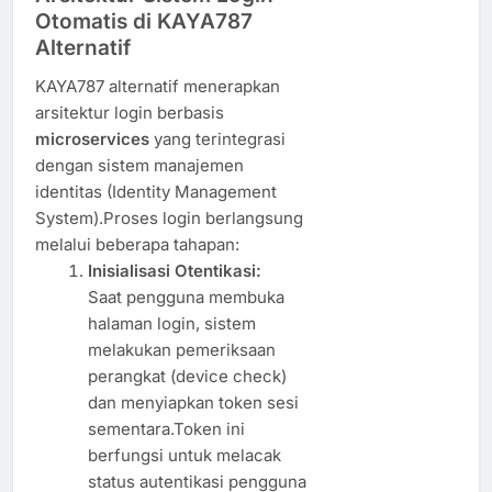
Otomatis di KAYA787
Alternatif
KAYA787 alternatif menerapkan
arsitektur login berbasis
microservices
yang terintegrasi
dengan sistem manajemen
identitas (Identity Management
System).Proses login berlangsung
melalui beberapa tahapan:
Inisialisasi Otentikasi:
Saat pengguna membuka
halaman login, sistem
melakukan pemeriksaan
perangkat (device check)
dan menyiapkan token sesi
sementara.Token ini
berfungsi untuk melacak
status autentikasi pengguna