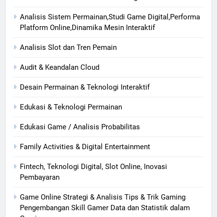
Analisis Sistem Permainan,Studi Game Digital,Performa
Platform Online,Dinamika Mesin Interaktif
Analisis Slot dan Tren Pemain
Audit & Keandalan Cloud
Desain Permainan & Teknologi Interaktif
Edukasi & Teknologi Permainan
Edukasi Game / Analisis Probabilitas
Family Activities & Digital Entertainment
Fintech, Teknologi Digital, Slot Online, Inovasi
Pembayaran
Game Online Strategi & Analisis Tips & Trik Gaming
Pengembangan Skill Gamer Data dan Statistik dalam