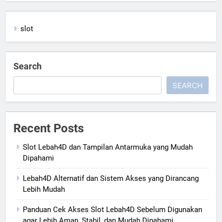
slot
Search
SEARCH
Recent Posts
Slot Lebah4D dan Tampilan Antarmuka yang Mudah
Dipahami
Lebah4D Alternatif dan Sistem Akses yang Dirancang
Lebih Mudah
Panduan Cek Akses Slot Lebah4D Sebelum Digunakan
agar Lebih Aman, Stabil, dan Mudah Dipahami