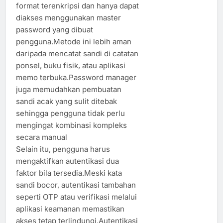
format terenkripsi dan hanya dapat
diakses menggunakan master
password yang dibuat
pengguna.Metode ini lebih aman
daripada mencatat sandi di catatan
ponsel, buku fisik, atau aplikasi
memo terbuka.Password manager
juga memudahkan pembuatan
sandi acak yang sulit ditebak
sehingga pengguna tidak perlu
mengingat kombinasi kompleks
secara manual
Selain itu, pengguna harus
mengaktifkan autentikasi dua
faktor bila tersedia.Meski kata
sandi bocor, autentikasi tambahan
seperti OTP atau verifikasi melalui
aplikasi keamanan memastikan
akses tetap terlindungi.Autentikasi