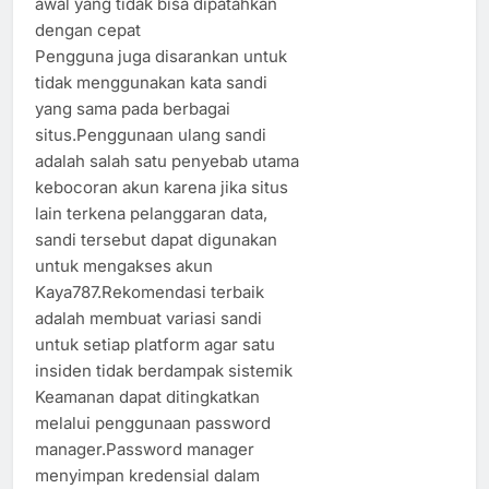
awal yang tidak bisa dipatahkan
dengan cepat
Pengguna juga disarankan untuk
tidak menggunakan kata sandi
yang sama pada berbagai
situs.Penggunaan ulang sandi
adalah salah satu penyebab utama
kebocoran akun karena jika situs
lain terkena pelanggaran data,
sandi tersebut dapat digunakan
untuk mengakses akun
Kaya787.Rekomendasi terbaik
adalah membuat variasi sandi
untuk setiap platform agar satu
insiden tidak berdampak sistemik
Keamanan dapat ditingkatkan
melalui penggunaan password
manager.Password manager
menyimpan kredensial dalam