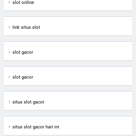
slot online
link situs slot
slot gacor
slot gacor
situs slot gacor
situs slot gacor hari ini