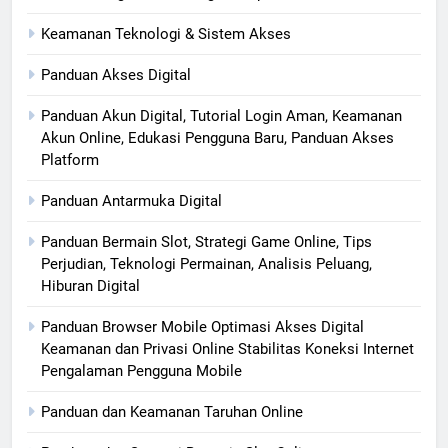
Keamanan Teknologi & Sistem Akses
Panduan Akses Digital
Panduan Akun Digital, Tutorial Login Aman, Keamanan
Akun Online, Edukasi Pengguna Baru, Panduan Akses
Platform
Panduan Antarmuka Digital
Panduan Bermain Slot, Strategi Game Online, Tips
Perjudian, Teknologi Permainan, Analisis Peluang,
Hiburan Digital
Panduan Browser Mobile Optimasi Akses Digital
Keamanan dan Privasi Online Stabilitas Koneksi Internet
Pengalaman Pengguna Mobile
Panduan dan Keamanan Taruhan Online