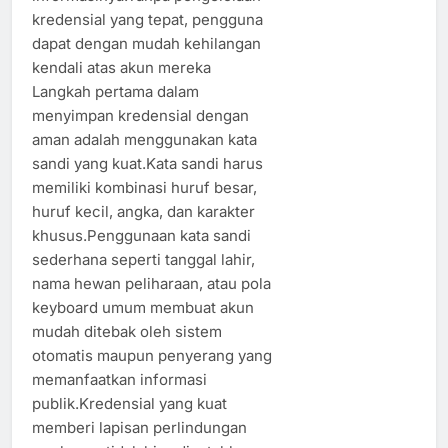
kredensial yang tepat, pengguna
dapat dengan mudah kehilangan
kendali atas akun mereka
Langkah pertama dalam
menyimpan kredensial dengan
aman adalah menggunakan kata
sandi yang kuat.Kata sandi harus
memiliki kombinasi huruf besar,
huruf kecil, angka, dan karakter
khusus.Penggunaan kata sandi
sederhana seperti tanggal lahir,
nama hewan peliharaan, atau pola
keyboard umum membuat akun
mudah ditebak oleh sistem
otomatis maupun penyerang yang
memanfaatkan informasi
publik.Kredensial yang kuat
memberi lapisan perlindungan