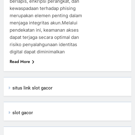
berlapis, enkripsi perangkat, dan
kewaspadaan terhadap phising
merupakan elemen penting dalam
menjaga integritas akun.Melalui
pendekatan ini, keamanan akses
dapat terjaga secara optimal dan
risiko penyalahgunaan identitas
digital dapat diminimalkan
Read More
situs link slot gacor
slot gacor