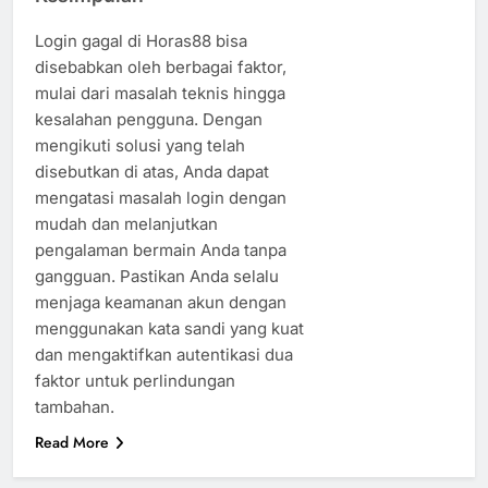
Login gagal di Horas88 bisa
disebabkan oleh berbagai faktor,
mulai dari masalah teknis hingga
kesalahan pengguna. Dengan
mengikuti solusi yang telah
disebutkan di atas, Anda dapat
mengatasi masalah login dengan
mudah dan melanjutkan
pengalaman bermain Anda tanpa
gangguan. Pastikan Anda selalu
menjaga keamanan akun dengan
menggunakan kata sandi yang kuat
dan mengaktifkan autentikasi dua
faktor untuk perlindungan
tambahan.
Read More