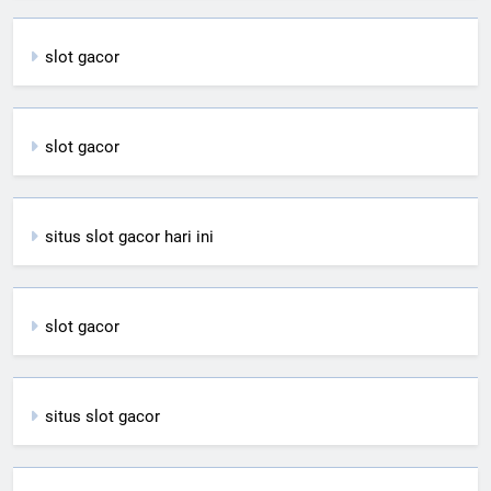
slot gacor
slot gacor
situs slot gacor hari ini
slot gacor
situs slot gacor