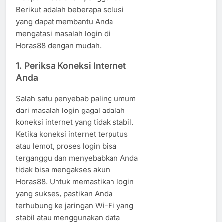
Berikut adalah beberapa solusi
yang dapat membantu Anda
mengatasi masalah login di
Horas88 dengan mudah.
1. Periksa Koneksi Internet
Anda
Salah satu penyebab paling umum
dari masalah login gagal adalah
koneksi internet yang tidak stabil.
Ketika koneksi internet terputus
atau lemot, proses login bisa
terganggu dan menyebabkan Anda
tidak bisa mengakses akun
Horas88. Untuk memastikan login
yang sukses, pastikan Anda
terhubung ke jaringan Wi-Fi yang
stabil atau menggunakan data