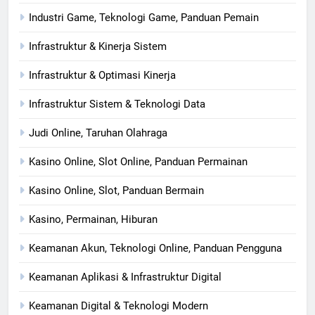
Industri Game, Teknologi Game, Panduan Pemain
Infrastruktur & Kinerja Sistem
Infrastruktur & Optimasi Kinerja
Infrastruktur Sistem & Teknologi Data
Judi Online, Taruhan Olahraga
Kasino Online, Slot Online, Panduan Permainan
Kasino Online, Slot, Panduan Bermain
Kasino, Permainan, Hiburan
Keamanan Akun, Teknologi Online, Panduan Pengguna
Keamanan Aplikasi & Infrastruktur Digital
Keamanan Digital & Teknologi Modern