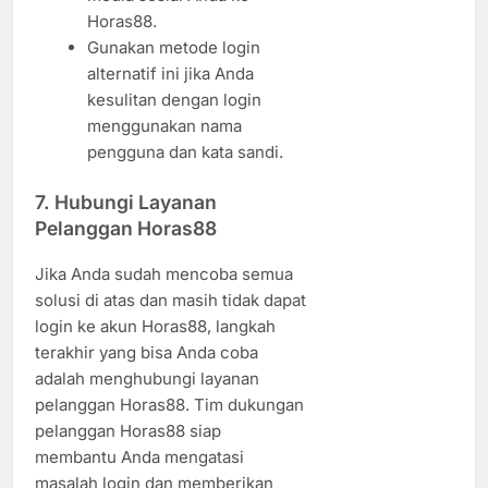
Horas88.
Gunakan metode login
alternatif ini jika Anda
kesulitan dengan login
menggunakan nama
pengguna dan kata sandi.
7. Hubungi Layanan
Pelanggan Horas88
Jika Anda sudah mencoba semua
solusi di atas dan masih tidak dapat
login ke akun Horas88, langkah
terakhir yang bisa Anda coba
adalah menghubungi layanan
pelanggan Horas88. Tim dukungan
pelanggan Horas88 siap
membantu Anda mengatasi
masalah login dan memberikan