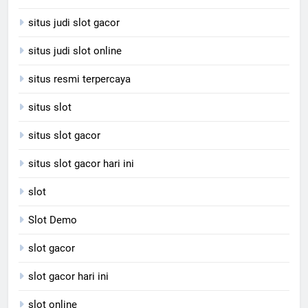
situs judi slot gacor
situs judi slot online
situs resmi terpercaya
situs slot
situs slot gacor
situs slot gacor hari ini
slot
Slot Demo
slot gacor
slot gacor hari ini
slot online