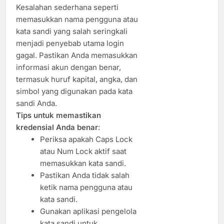
Kesalahan sederhana seperti
memasukkan nama pengguna atau
kata sandi yang salah seringkali
menjadi penyebab utama login
gagal. Pastikan Anda memasukkan
informasi akun dengan benar,
termasuk huruf kapital, angka, dan
simbol yang digunakan pada kata
sandi Anda.
Tips untuk memastikan
kredensial Anda benar
:
Periksa apakah Caps Lock
atau Num Lock aktif saat
memasukkan kata sandi.
Pastikan Anda tidak salah
ketik nama pengguna atau
kata sandi.
Gunakan aplikasi pengelola
kata sandi untuk