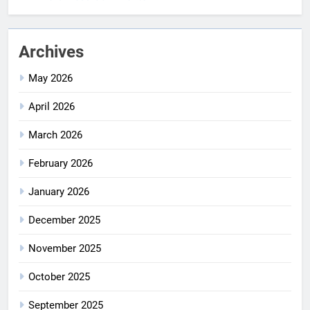
Archives
May 2026
April 2026
March 2026
February 2026
January 2026
December 2025
November 2025
October 2025
September 2025