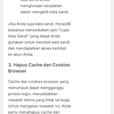
menghindari kesalahan
dalam mengetik kata sandi.
Jika Anda lupa kata sandi, Horas88
biasanya menyediakan opsi “Lupa
Kata Sandi” yang dapat Anda
gunakan untuk mereset kata sandi
dan mendapatkan akses kembali
ke akun Anda.
3. Hapus Cache dan Cookies
Browser
Cache dan cookies browser yang
menumpuk dapat mengganggu
proses login, menyebabkan
masalah teknis yang tidak terduga.
Untuk mengatasi masalah ini, Anda
perlu menghapus cache dan