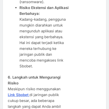
(ransomware).
Risiko Ekstensi dan Aplikasi
Berbahaya:
Kadang-kadang, pengguna
mungkin diarahkan untuk
mengunduh aplikasi atau
ekstensi yang berbahaya.
Hal ini dapat terjadi ketika
mereka terhubung ke
jaringan publik dan
mencoba mengakses link
Sbobet.
6. Langkah untuk Mengurangi
Risiko
Meskipun risiko menggunakan
Link Sbobet
di jaringan publik
cukup besar, ada beberapa
langkah yang dapat Anda ambil