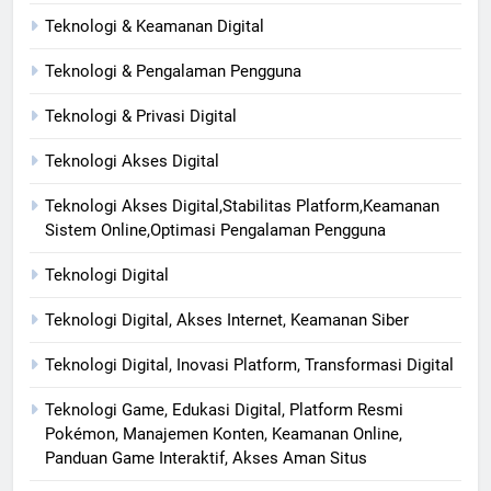
Teknologi & Keamanan Digital
Teknologi & Pengalaman Pengguna
Teknologi & Privasi Digital
Teknologi Akses Digital
Teknologi Akses Digital,Stabilitas Platform,Keamanan
Sistem Online,Optimasi Pengalaman Pengguna
Teknologi Digital
Teknologi Digital, Akses Internet, Keamanan Siber
Teknologi Digital, Inovasi Platform, Transformasi Digital
Teknologi Game, Edukasi Digital, Platform Resmi
Pokémon, Manajemen Konten, Keamanan Online,
Panduan Game Interaktif, Akses Aman Situs