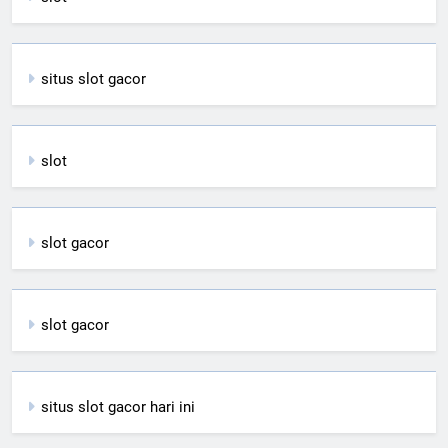
situs slot gacor
slot
slot gacor
slot gacor
situs slot gacor hari ini