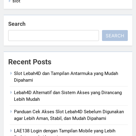
slot
Search
SEARCH
Recent Posts
Slot Lebah4D dan Tampilan Antarmuka yang Mudah
Dipahami
Lebah4D Alternatif dan Sistem Akses yang Dirancang
Lebih Mudah
Panduan Cek Akses Slot Lebah4D Sebelum Digunakan
agar Lebih Aman, Stabil, dan Mudah Dipahami
LAE138 Login dengan Tampilan Mobile yang Lebih