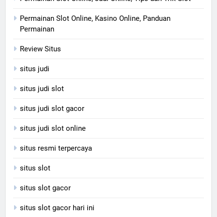
Permainan Slot Online, Kasino Online, Panduan
Permainan
Review Situs
situs judi
situs judi slot
situs judi slot gacor
situs judi slot online
situs resmi terpercaya
situs slot
situs slot gacor
situs slot gacor hari ini