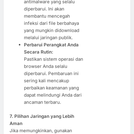
antimalware yang selalu
diperbarui. Ini akan
membantu mencegah
infeksi dari file berbahaya
yang mungkin didownload
melalui jaringan publik.
Perbarui Perangkat Anda
Secara Rutin:
Pastikan sistem operasi dan
browser Anda selalu
diperbarui. Pembaruan ini
sering kali mencakup
perbaikan keamanan yang
dapat melindungi Anda dari
ancaman terbaru.
7. Pilihan Jaringan yang Lebih
Aman
Jika memungkinkan, gunakan