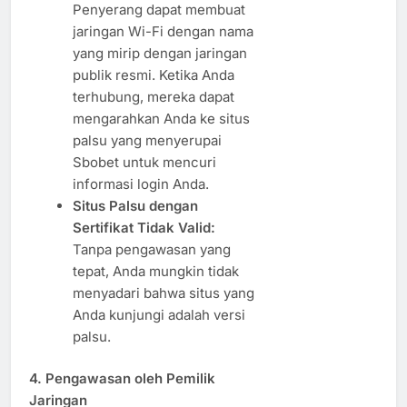
Penyerang dapat membuat
jaringan Wi-Fi dengan nama
yang mirip dengan jaringan
publik resmi. Ketika Anda
terhubung, mereka dapat
mengarahkan Anda ke situs
palsu yang menyerupai
Sbobet untuk mencuri
informasi login Anda.
Situs Palsu dengan
Sertifikat Tidak Valid:
Tanpa pengawasan yang
tepat, Anda mungkin tidak
menyadari bahwa situs yang
Anda kunjungi adalah versi
palsu.
4. Pengawasan oleh Pemilik
Jaringan