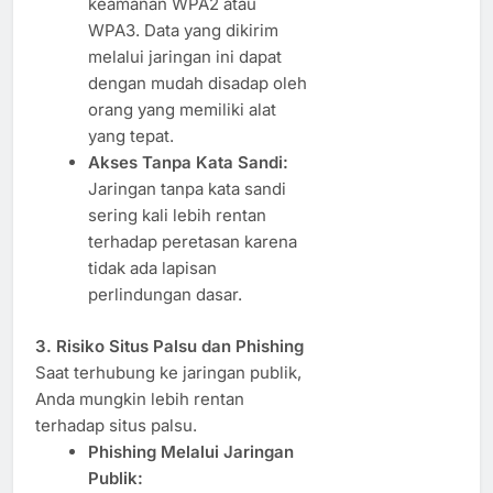
keamanan WPA2 atau
WPA3. Data yang dikirim
melalui jaringan ini dapat
dengan mudah disadap oleh
orang yang memiliki alat
yang tepat.
Akses Tanpa Kata Sandi:
Jaringan tanpa kata sandi
sering kali lebih rentan
terhadap peretasan karena
tidak ada lapisan
perlindungan dasar.
3. Risiko Situs Palsu dan Phishing
Saat terhubung ke jaringan publik,
Anda mungkin lebih rentan
terhadap situs palsu.
Phishing Melalui Jaringan
Publik: