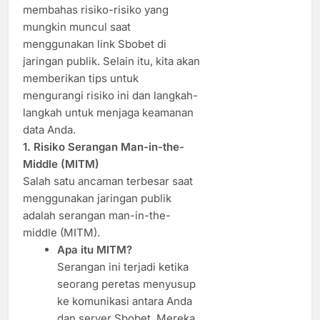
membahas risiko-risiko yang
mungkin muncul saat
menggunakan link Sbobet di
jaringan publik. Selain itu, kita akan
memberikan tips untuk
mengurangi risiko ini dan langkah-
langkah untuk menjaga keamanan
data Anda.
1. Risiko Serangan Man-in-the-
Middle (MITM)
Salah satu ancaman terbesar saat
menggunakan jaringan publik
adalah serangan man-in-the-
middle (MITM).
Apa itu MITM?
Serangan ini terjadi ketika
seorang peretas menyusup
ke komunikasi antara Anda
dan server Sbobet. Mereka