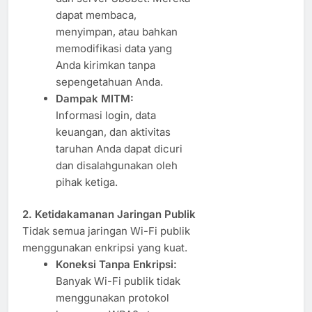
dapat membaca,
menyimpan, atau bahkan
memodifikasi data yang
Anda kirimkan tanpa
sepengetahuan Anda.
Dampak MITM:
Informasi login, data
keuangan, dan aktivitas
taruhan Anda dapat dicuri
dan disalahgunakan oleh
pihak ketiga.
2. Ketidakamanan Jaringan Publik
Tidak semua jaringan Wi-Fi publik
menggunakan enkripsi yang kuat.
Koneksi Tanpa Enkripsi:
Banyak Wi-Fi publik tidak
menggunakan protokol