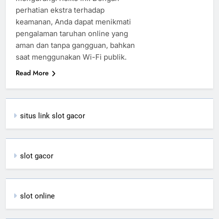
perhatian ekstra terhadap
keamanan, Anda dapat menikmati
pengalaman taruhan online yang
aman dan tanpa gangguan, bahkan
saat menggunakan Wi-Fi publik.
Read More
situs link slot gacor
slot gacor
slot online