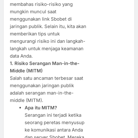
membahas risiko-risiko yang
mungkin muncul saat
menggunakan link Sbobet di
jaringan publik. Selain itu, kita akan
memberikan tips untuk
mengurangi risiko ini dan langkah-
langkah untuk menjaga keamanan
data Anda.
1. Risiko Serangan Man-in-the-
Middle (MITM)
Salah satu ancaman terbesar saat
menggunakan jaringan publik
adalah serangan man-in-the-
middle (MITM).
Apa itu MITM?
Serangan ini terjadi ketika
seorang peretas menyusup
ke komunikasi antara Anda
dan server Sbobet. Mereka