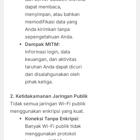
dapat membaca,
menyimpan, atau bahkan
memodifikasi data yang
Anda kirimkan tanpa
sepengetahuan Anda.
Dampak MITM:
Informasi login, data
keuangan, dan aktivitas
taruhan Anda dapat dicuri
dan disalahgunakan oleh
pihak ketiga.
2. Ketidakamanan Jaringan Publik
Tidak semua jaringan Wi-Fi publik
menggunakan enkripsi yang kuat.
Koneksi Tanpa Enkripsi:
Banyak Wi-Fi publik tidak
menggunakan protokol