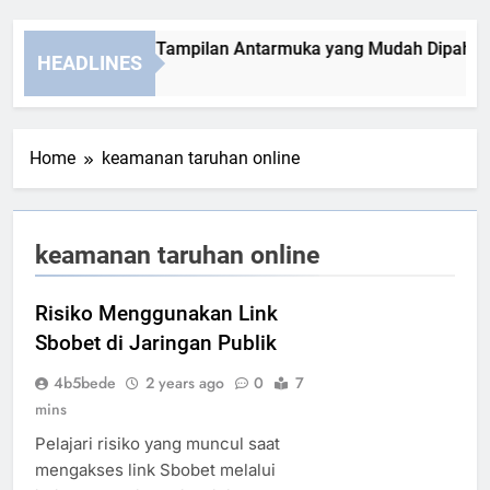
ot Lebah4D dan Tampilan Antarmuka yang Mudah Dipahami
HEADLINES
Months Ago
Home
keamanan taruhan online
keamanan taruhan online
Risiko Menggunakan Link
Sbobet di Jaringan Publik
4b5bede
2 years ago
0
7
mins
Pelajari risiko yang muncul saat
mengakses link Sbobet melalui