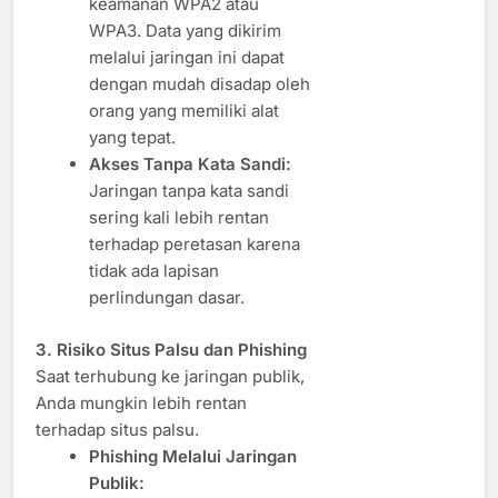
keamanan WPA2 atau
WPA3. Data yang dikirim
melalui jaringan ini dapat
dengan mudah disadap oleh
orang yang memiliki alat
yang tepat.
Akses Tanpa Kata Sandi:
Jaringan tanpa kata sandi
sering kali lebih rentan
terhadap peretasan karena
tidak ada lapisan
perlindungan dasar.
3. Risiko Situs Palsu dan Phishing
Saat terhubung ke jaringan publik,
Anda mungkin lebih rentan
terhadap situs palsu.
Phishing Melalui Jaringan
Publik: