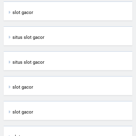
slot gacor
situs slot gacor
situs slot gacor
slot gacor
slot gacor