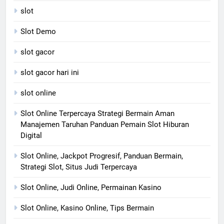
slot
Slot Demo
slot gacor
slot gacor hari ini
slot online
Slot Online Terpercaya Strategi Bermain Aman
Manajemen Taruhan Panduan Pemain Slot Hiburan
Digital
Slot Online, Jackpot Progresif, Panduan Bermain,
Strategi Slot, Situs Judi Terpercaya
Slot Online, Judi Online, Permainan Kasino
Slot Online, Kasino Online, Tips Bermain