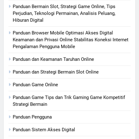
Panduan Bermain Slot, Strategi Game Online, Tips
Perjudian, Teknologi Permainan, Analisis Peluang,
Hiburan Digital
Panduan Browser Mobile Optimasi Akses Digital
Keamanan dan Privasi Online Stabilitas Koneksi Internet
Pengalaman Pengguna Mobile
Panduan dan Keamanan Taruhan Online
Panduan dan Strategi Bermain Slot Online
Panduan Game Online
Panduan Game Tips dan Trik Gaming Game Kompetitif
Strategi Bermain
Panduan Pengguna
Panduan Sistem Akses Digital