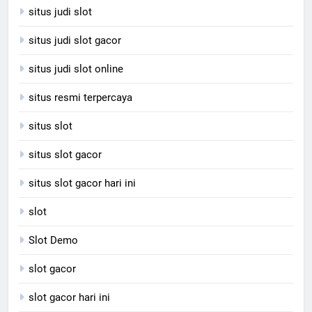
situs judi slot
situs judi slot gacor
situs judi slot online
situs resmi terpercaya
situs slot
situs slot gacor
situs slot gacor hari ini
slot
Slot Demo
slot gacor
slot gacor hari ini