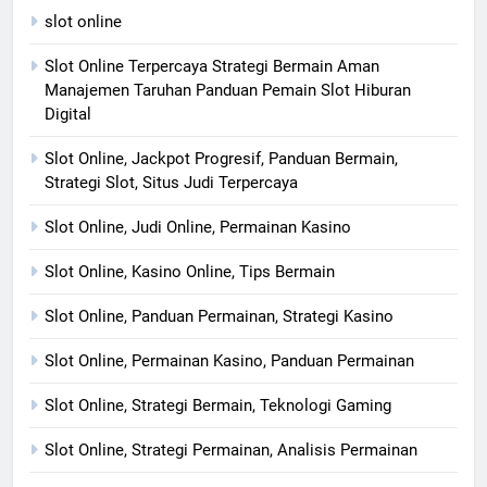
slot online
Slot Online Terpercaya Strategi Bermain Aman
Manajemen Taruhan Panduan Pemain Slot Hiburan
Digital
Slot Online, Jackpot Progresif, Panduan Bermain,
Strategi Slot, Situs Judi Terpercaya
Slot Online, Judi Online, Permainan Kasino
Slot Online, Kasino Online, Tips Bermain
Slot Online, Panduan Permainan, Strategi Kasino
Slot Online, Permainan Kasino, Panduan Permainan
Slot Online, Strategi Bermain, Teknologi Gaming
Slot Online, Strategi Permainan, Analisis Permainan