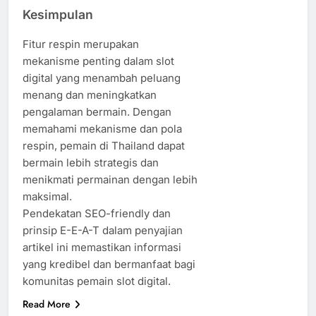
Kesimpulan
Fitur respin merupakan
mekanisme penting dalam slot
digital yang menambah peluang
menang dan meningkatkan
pengalaman bermain. Dengan
memahami mekanisme dan pola
respin, pemain di Thailand dapat
bermain lebih strategis dan
menikmati permainan dengan lebih
maksimal.
Pendekatan SEO-friendly dan
prinsip E-E-A-T dalam penyajian
artikel ini memastikan informasi
yang kredibel dan bermanfaat bagi
komunitas pemain slot digital.
Read More