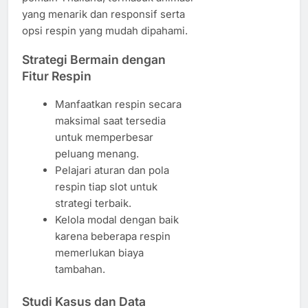
yang menarik dan responsif serta
opsi respin yang mudah dipahami.
Strategi Bermain dengan
Fitur Respin
Manfaatkan respin secara
maksimal saat tersedia
untuk memperbesar
peluang menang.
Pelajari aturan dan pola
respin tiap slot untuk
strategi terbaik.
Kelola modal dengan baik
karena beberapa respin
memerlukan biaya
tambahan.
Studi Kasus dan Data