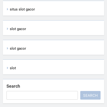
situs slot gacor
slot gacor
slot gacor
slot
Search
SEARCH