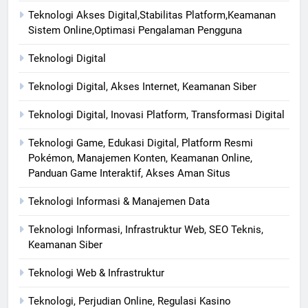
Teknologi Akses Digital,Stabilitas Platform,Keamanan
Sistem Online,Optimasi Pengalaman Pengguna
Teknologi Digital
Teknologi Digital, Akses Internet, Keamanan Siber
Teknologi Digital, Inovasi Platform, Transformasi Digital
Teknologi Game, Edukasi Digital, Platform Resmi
Pokémon, Manajemen Konten, Keamanan Online,
Panduan Game Interaktif, Akses Aman Situs
Teknologi Informasi & Manajemen Data
Teknologi Informasi, Infrastruktur Web, SEO Teknis,
Keamanan Siber
Teknologi Web & Infrastruktur
Teknologi, Perjudian Online, Regulasi Kasino