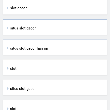
slot gacor
situs slot gacor
situs slot gacor hari ini
slot
situs slot gacor
slot