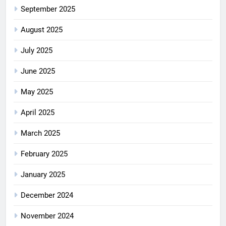
September 2025
August 2025
July 2025
June 2025
May 2025
April 2025
March 2025
February 2025
January 2025
December 2024
November 2024