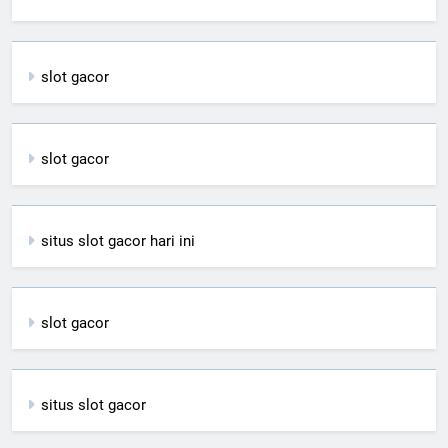
slot gacor
slot gacor
situs slot gacor hari ini
slot gacor
situs slot gacor