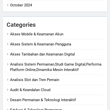
October 2024
Categories
Akses Mobile & Keamanan Akun
Akses Sistem & Keamanan Pengguna
Akses Tambahan dan Keamanan Digital
Analisis Sistem Permainan,Studi Game Digital,Performa
Platform Online,Dinamika Mesin Interaktif
Analisis Slot dan Tren Pemain
Audit & Keandalan Cloud
Desain Permainan & Teknologi Interaktif
Edukasi & Teknologi Permainan