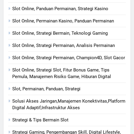
Slot Online, Panduan Permainan, Strategi Kasino
Slot Online, Permainan Kasino, Panduan Permainan
Slot Online, Strategi Bermain, Teknologi Gaming
Slot Online, Strategi Permainan, Analisis Permainan
Slot Online, Strategi Permainan, Champion4D, Slot Gacor
Slot Online, Strategi Slot, Fitur Bonus Game, Tips
Pemula, Manajemen Risiko Game, Hiburan Digital
Slot, Permainan, Panduan, Strategi
Solusi Akses Jaringan,Manajemen Konektivitas,Platform
Digital Adaptif,Infrastruktur Akses
Strategi & Tips Bermain Slot
Strategi Gaming, Pengembangan Skill, Digital Lifestyle,