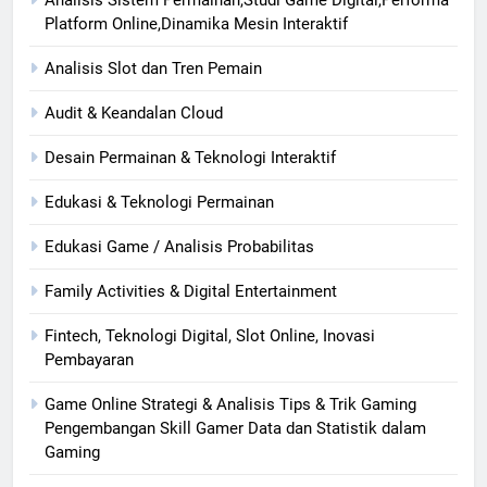
Analisis Sistem Permainan,Studi Game Digital,Performa
Platform Online,Dinamika Mesin Interaktif
Analisis Slot dan Tren Pemain
Audit & Keandalan Cloud
Desain Permainan & Teknologi Interaktif
Edukasi & Teknologi Permainan
Edukasi Game / Analisis Probabilitas
Family Activities & Digital Entertainment
Fintech, Teknologi Digital, Slot Online, Inovasi
Pembayaran
Game Online Strategi & Analisis Tips & Trik Gaming
Pengembangan Skill Gamer Data dan Statistik dalam
Gaming