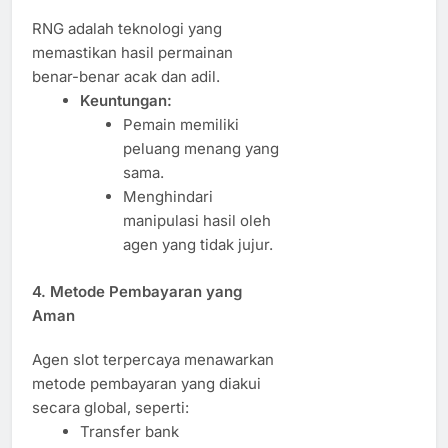
RNG adalah teknologi yang
memastikan hasil permainan
benar-benar acak dan adil.
Keuntungan:
Pemain memiliki
peluang menang yang
sama.
Menghindari
manipulasi hasil oleh
agen yang tidak jujur.
4. Metode Pembayaran yang
Aman
Agen slot terpercaya menawarkan
metode pembayaran yang diakui
secara global, seperti:
Transfer bank