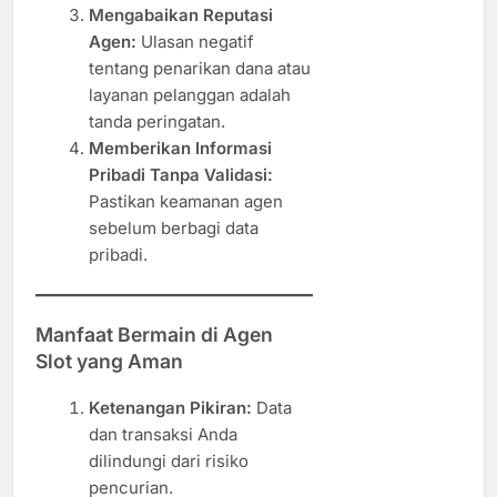
Mengabaikan Reputasi
Agen:
Ulasan negatif
tentang penarikan dana atau
layanan pelanggan adalah
tanda peringatan.
Memberikan Informasi
Pribadi Tanpa Validasi:
Pastikan keamanan agen
sebelum berbagi data
pribadi.
Manfaat Bermain di Agen
Slot yang Aman
Ketenangan Pikiran:
Data
dan transaksi Anda
dilindungi dari risiko
pencurian.