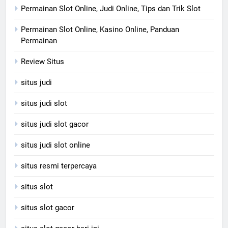
Permainan Slot Online, Judi Online, Tips dan Trik Slot
Permainan Slot Online, Kasino Online, Panduan
Permainan
Review Situs
situs judi
situs judi slot
situs judi slot gacor
situs judi slot online
situs resmi terpercaya
situs slot
situs slot gacor