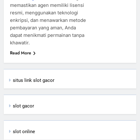
memastikan agen memiliki lisensi
resmi, menggunakan teknologi
enkripsi, dan menawarkan metode
pembayaran yang aman, Anda
dapat menikmati permainan tanpa
khawatir.
Read More
situs link slot gacor
slot gacor
slot online