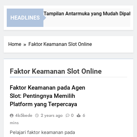
ot Lebah4D dan Tampilan Antarmuka yang Mudah Dipahami
HEADLINES
Months Ago
Home
Faktor Keamanan Slot Online
Faktor Keamanan Slot Online
Faktor Keamanan pada Agen
Slot: Pentingnya Memilih
Platform yang Terpercaya
4b5bede
2 years ago
0
6
mins
Pelajari faktor keamanan pada