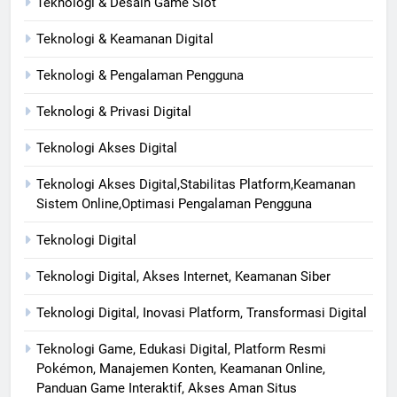
Teknologi & Desain Game Slot
Teknologi & Keamanan Digital
Teknologi & Pengalaman Pengguna
Teknologi & Privasi Digital
Teknologi Akses Digital
Teknologi Akses Digital,Stabilitas Platform,Keamanan
Sistem Online,Optimasi Pengalaman Pengguna
Teknologi Digital
Teknologi Digital, Akses Internet, Keamanan Siber
Teknologi Digital, Inovasi Platform, Transformasi Digital
Teknologi Game, Edukasi Digital, Platform Resmi
Pokémon, Manajemen Konten, Keamanan Online,
Panduan Game Interaktif, Akses Aman Situs