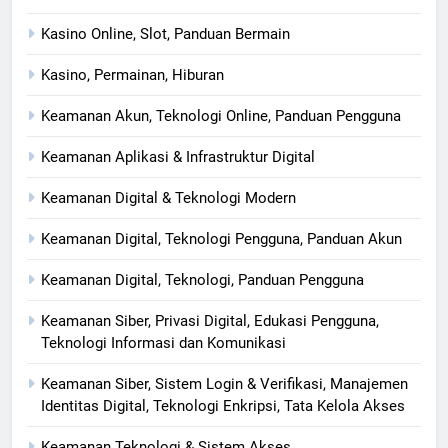
Kasino Online, Slot, Panduan Bermain
Kasino, Permainan, Hiburan
Keamanan Akun, Teknologi Online, Panduan Pengguna
Keamanan Aplikasi & Infrastruktur Digital
Keamanan Digital & Teknologi Modern
Keamanan Digital, Teknologi Pengguna, Panduan Akun
Keamanan Digital, Teknologi, Panduan Pengguna
Keamanan Siber, Privasi Digital, Edukasi Pengguna,
Teknologi Informasi dan Komunikasi
Keamanan Siber, Sistem Login & Verifikasi, Manajemen
Identitas Digital, Teknologi Enkripsi, Tata Kelola Akses
Keamanan Teknologi & Sistem Akses