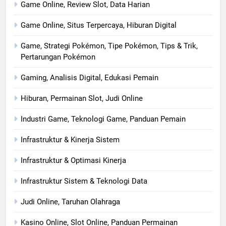
Game Online, Review Slot, Data Harian
Game Online, Situs Terpercaya, Hiburan Digital
Game, Strategi Pokémon, Tipe Pokémon, Tips & Trik,
Pertarungan Pokémon
Gaming, Analisis Digital, Edukasi Pemain
Hiburan, Permainan Slot, Judi Online
Industri Game, Teknologi Game, Panduan Pemain
Infrastruktur & Kinerja Sistem
Infrastruktur & Optimasi Kinerja
Infrastruktur Sistem & Teknologi Data
Judi Online, Taruhan Olahraga
Kasino Online, Slot Online, Panduan Permainan