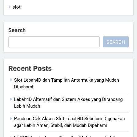
slot
Search
SEARCH
Recent Posts
Slot Lebah4D dan Tampilan Antarmuka yang Mudah
Dipahami
Lebah4D Alternatif dan Sistem Akses yang Dirancang
Lebih Mudah
Panduan Cek Akses Slot Lebah4D Sebelum Digunakan
agar Lebih Aman, Stabil, dan Mudah Dipahami