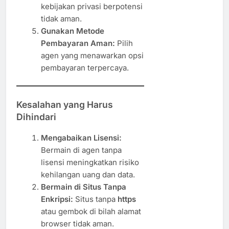
kebijakan privasi berpotensi
tidak aman.
Gunakan Metode
Pembayaran Aman:
Pilih
agen yang menawarkan opsi
pembayaran terpercaya.
Kesalahan yang Harus
Dihindari
Mengabaikan Lisensi:
Bermain di agen tanpa
lisensi meningkatkan risiko
kehilangan uang dan data.
Bermain di Situs Tanpa
Enkripsi:
Situs tanpa
https
atau gembok di bilah alamat
browser tidak aman.