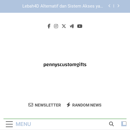
Skip
Panduan Cek Akses Slot Lebah4D Sebelum
to
Digunakan agar Lebih Aman, Stabil, dan Mudah
Dipahami
content
LAE138 Login dengan Tampilan Mobile yang
Lebih Praktis untuk Akses Aman
Slot Lebah4D dan Tampilan Antarmuka yang
Mudah Dipahami
Lebah4D Alternatif dan Sistem Akses yang
Dirancang Lebih Mudah
Panduan Cek Akses Slot Lebah4D Sebelum
Digunakan agar Lebih Aman, Stabil, dan Mudah
Dipahami
LAE138 Login dengan Tampilan Mobile yang
Lebih Praktis untuk Akses Aman
Penny's Custom
Temukan Hadiah Kustom Unik Di Penny’s
NEWSLETTER
RANDOM NEWS
Gifts
Custom Gifts. Berbagai Pilihan Untuk Acara
Spesial Anda.
MENU