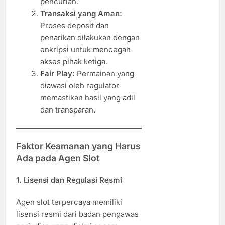
pencurian.
Transaksi yang Aman:
Proses deposit dan
penarikan dilakukan dengan
enkripsi untuk mencegah
akses pihak ketiga.
Fair Play:
Permainan yang
diawasi oleh regulator
memastikan hasil yang adil
dan transparan.
Faktor Keamanan yang Harus
Ada pada Agen Slot
1. Lisensi dan Regulasi Resmi
Agen slot terpercaya memiliki
lisensi resmi dari badan pengawas