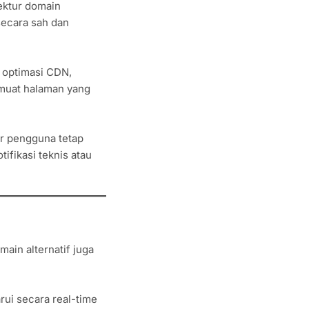
ektur domain
secara sah dan
n optimasi CDN,
muat halaman yang
ar pengguna tetap
ifikasi teknis atau
main alternatif juga
rui secara real-time