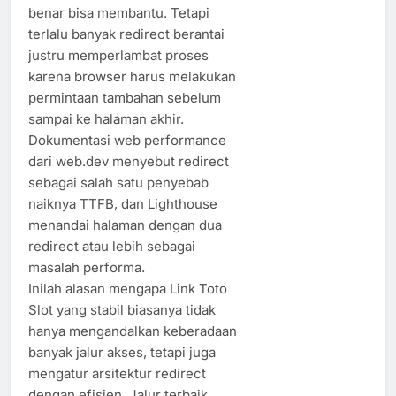
benar bisa membantu. Tetapi
terlalu banyak redirect berantai
justru memperlambat proses
karena browser harus melakukan
permintaan tambahan sebelum
sampai ke halaman akhir.
Dokumentasi web performance
dari web.dev menyebut redirect
sebagai salah satu penyebab
naiknya TTFB, dan Lighthouse
menandai halaman dengan dua
redirect atau lebih sebagai
masalah performa.
Inilah alasan mengapa Link Toto
Slot yang stabil biasanya tidak
hanya mengandalkan keberadaan
banyak jalur akses, tetapi juga
mengatur arsitektur redirect
dengan efisien. Jalur terbaik