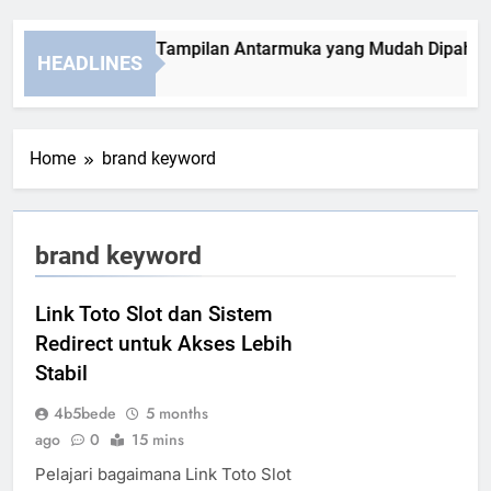
ot Lebah4D dan Tampilan Antarmuka yang Mudah Dipahami
HEADLINES
Months Ago
Home
brand keyword
brand keyword
Link Toto Slot dan Sistem
Redirect untuk Akses Lebih
Stabil
4b5bede
5 months
ago
0
15 mins
Pelajari bagaimana Link Toto Slot