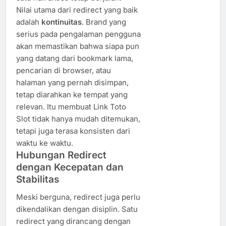
Nilai utama dari redirect yang baik
adalah
kontinuitas
. Brand yang
serius pada pengalaman pengguna
akan memastikan bahwa siapa pun
yang datang dari bookmark lama,
pencarian di browser, atau
halaman yang pernah disimpan,
tetap diarahkan ke tempat yang
relevan. Itu membuat Link Toto
Slot tidak hanya mudah ditemukan,
tetapi juga terasa konsisten dari
waktu ke waktu.
Hubungan Redirect
dengan Kecepatan dan
Stabilitas
Meski berguna, redirect juga perlu
dikendalikan dengan disiplin. Satu
redirect yang dirancang dengan