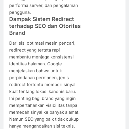
performa server, dan pengalaman
pengguna.
Dampak Sistem Redirect
terhadap SEO dan Otoritas
Brand
Dari sisi optimasi mesin pencari,
redirect yang tertata rapi
membantu menjaga konsistensi
identitas halaman. Google
menjelaskan bahwa untuk
perpindahan permanen, jenis
redirect tertentu memberi sinyal
kuat tentang lokasi kanonis baru.
Ini penting bagi brand yang ingin
mempertahankan visibilitas tanpa
memecah sinyal ke banyak alamat.
Namun SEO yang baik tidak cukup
hanya mengandalkan sisi teknis.