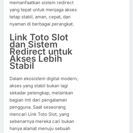
memanfaatkan sistem redirect
yang tepat untuk menjaga akses
tetap stabil, aman, cepat, dan
nyaman di berbagai perangkat.
Link Toto Slot
dan Sistem
Redirect untuk
Akses Lebih
Stabil
Dalam ekosistem digital modern,
akses yang stabil bukan lagi
sekadar pelengkap, melainkan
bagian inti dari pengalaman
pengguna. Saat seseorang
mencari Link Toto Slot, yang
sebenarnya mereka cari bukan
hanya alamat menuju sebuah