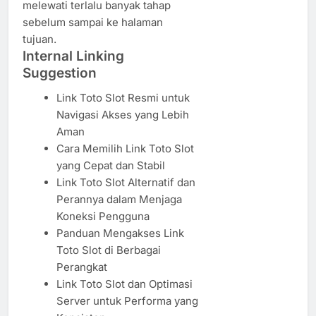
melewati terlalu banyak tahap
sebelum sampai ke halaman
tujuan.
Internal Linking
Suggestion
Link Toto Slot Resmi untuk
Navigasi Akses yang Lebih
Aman
Cara Memilih Link Toto Slot
yang Cepat dan Stabil
Link Toto Slot Alternatif dan
Perannya dalam Menjaga
Koneksi Pengguna
Panduan Mengakses Link
Toto Slot di Berbagai
Perangkat
Link Toto Slot dan Optimasi
Server untuk Performa yang