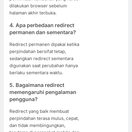
dilakukan browser sebelum
halaman akhir terbuka.
4. Apa perbedaan redirect
permanen dan sementara?
Redirect permanen dipakai ketika
perpindahan bersifat tetap,
sedangkan redirect sementara
digunakan saat perubahan hanya
berlaku sementara waktu.
5. Bagaimana redirect
memengaruhi pengalaman
pengguna?
Redirect yang baik membuat
perpindahan terasa mulus, cepat,
dan tidak membingungkan,