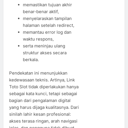
memastikan tujuan akhir
benar-benar aktif,
menyelaraskan tampilan
halaman setelah redirect,
memantau error log dan
waktu respons,
serta meninjau ulang
struktur akses secara
berkala.
Pendekatan ini menunjukkan
kedewasaan teknis. Artinya, Link
Toto Slot tidak diperlakukan hanya
sebagai kata kunci, tetapi sebagai
bagian dari pengalaman digital
yang harus dijaga kualitasnya. Dari
sinilah lahir kesan profesional:
akses terasa ringan, arah navigasi
jelas, dan pengguna tidak dibuat