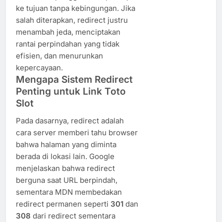
ke tujuan tanpa kebingungan. Jika
salah diterapkan, redirect justru
menambah jeda, menciptakan
rantai perpindahan yang tidak
efisien, dan menurunkan
kepercayaan.
Mengapa Sistem Redirect
Penting untuk Link Toto
Slot
Pada dasarnya, redirect adalah
cara server memberi tahu browser
bahwa halaman yang diminta
berada di lokasi lain. Google
menjelaskan bahwa redirect
berguna saat URL berpindah,
sementara MDN membedakan
redirect permanen seperti
301
dan
308
dari redirect sementara