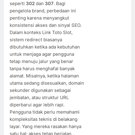
seperti
302
dan
307
. Bagi
pengelola brand, perbedaan ini
penting karena menyangkut
konsistensi akses dan sinyal SEO.
Dalam konteks Link Toto Slot,
sistem redirect biasanya
dibutuhkan ketika ada kebutuhan
untuk menjaga agar pengguna
tetap menuju jalur yang benar
tanpa harus menghafal banyak
alamat. Misalnya, ketika halaman
utama sedang disesuaikan, domain
sekunder digunakan sebagai
jembatan, atau struktur URL
diperbarui agar lebih rapi.
Pengguna tidak perlu memahami
kompleksitas teknis di belakang
layar. Yang mereka rasakan hanya
satu hal: akses tetap berjalan.