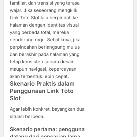
familiar, dan transisi yang terasa
wajar. Jika seseorang mengklik
Link Toto Slot lalu berpindah ke
halaman dengan identitas visual
yang berbeda total, mereka
cenderung ragu. Sebaliknya, jika
perpindahan berlangsung mulus
dan berakhir pada halaman yang
tetap konsisten secara desain
maupun navigasi, kepercayaan
akan terbentuk lebih cepat.
Skenario Praktis dalam
Penggunaan Link Toto
Slot
Agar lebih konkret, bayangkan dua
situasi berbeda.
Skenario pertama: pengguna
datang dari pencarian lama