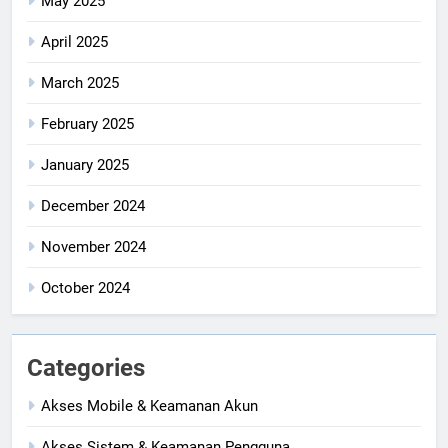
May 2025
April 2025
March 2025
February 2025
January 2025
December 2024
November 2024
October 2024
Categories
Akses Mobile & Keamanan Akun
Akses Sistem & Keamanan Pengguna