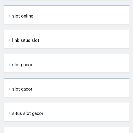
slot online
link situs slot
slot gacor
slot gacor
situs slot gacor