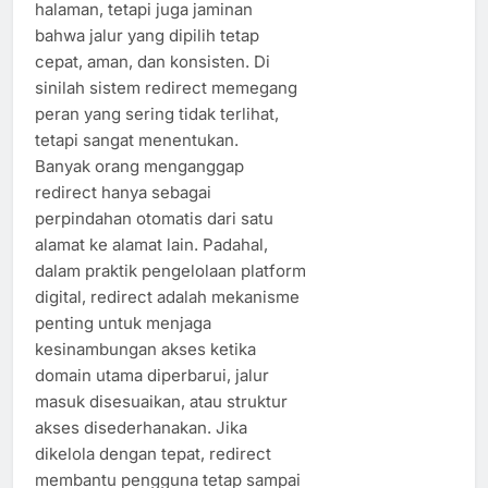
halaman, tetapi juga jaminan
bahwa jalur yang dipilih tetap
cepat, aman, dan konsisten. Di
sinilah sistem redirect memegang
peran yang sering tidak terlihat,
tetapi sangat menentukan.
Banyak orang menganggap
redirect hanya sebagai
perpindahan otomatis dari satu
alamat ke alamat lain. Padahal,
dalam praktik pengelolaan platform
digital, redirect adalah mekanisme
penting untuk menjaga
kesinambungan akses ketika
domain utama diperbarui, jalur
masuk disesuaikan, atau struktur
akses disederhanakan. Jika
dikelola dengan tepat, redirect
membantu pengguna tetap sampai