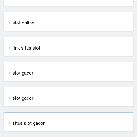
slot online
link situs slot
slot gacor
slot gacor
situs slot gacor