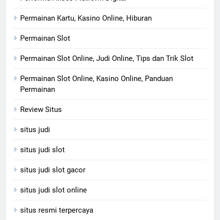
Permainan Kartu, Kasino Online, Hiburan
Permainan Slot
Permainan Slot Online, Judi Online, Tips dan Trik Slot
Permainan Slot Online, Kasino Online, Panduan
Permainan
Review Situs
situs judi
situs judi slot
situs judi slot gacor
situs judi slot online
situs resmi terpercaya