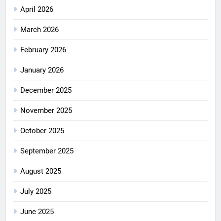
April 2026
March 2026
February 2026
January 2026
December 2025
November 2025
October 2025
September 2025
August 2025
July 2025
June 2025