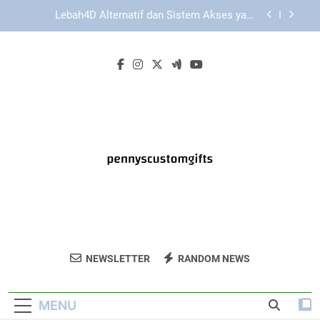
Skip
Panduan Cek Akses Slot Lebah4D Sebelum
to
Digunakan agar Lebih Aman, Stabil, dan Mudah
Dipahami
content
LAE138 Login dengan Tampilan Mobile yang
Lebih Praktis untuk Akses Aman
Slot Lebah4D dan Tampilan Antarmuka yang
Mudah Dipahami
Lebah4D Alternatif dan Sistem Akses yang
Dirancang Lebih Mudah
Panduan Cek Akses Slot Lebah4D Sebelum
Digunakan agar Lebih Aman, Stabil, dan Mudah
Dipahami
LAE138 Login dengan Tampilan Mobile yang
Lebih Praktis untuk Akses Aman
Penny's Custom
Temukan Hadiah Kustom Unik Di Penny’s
NEWSLETTER
RANDOM NEWS
Gifts
Custom Gifts. Berbagai Pilihan Untuk Acara
Spesial Anda.
MENU