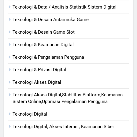
Teknologi & Data / Analisis Statistik Sistem Digital
Teknologi & Desain Antarmuka Game
Teknologi & Desain Game Slot
Teknologi & Keamanan Digital
Teknologi & Pengalaman Pengguna
Teknologi & Privasi Digital
Teknologi Akses Digital
Teknologi Akses Digital,Stabilitas Platform,Keamanan
Sistem Online,Optimasi Pengalaman Pengguna
Teknologi Digital
Teknologi Digital, Akses Internet, Keamanan Siber