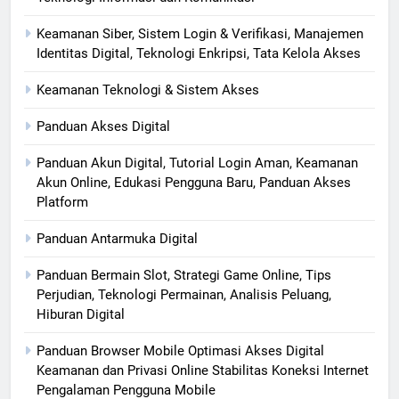
Keamanan Siber, Sistem Login & Verifikasi, Manajemen
Identitas Digital, Teknologi Enkripsi, Tata Kelola Akses
Keamanan Teknologi & Sistem Akses
Panduan Akses Digital
Panduan Akun Digital, Tutorial Login Aman, Keamanan
Akun Online, Edukasi Pengguna Baru, Panduan Akses
Platform
Panduan Antarmuka Digital
Panduan Bermain Slot, Strategi Game Online, Tips
Perjudian, Teknologi Permainan, Analisis Peluang,
Hiburan Digital
Panduan Browser Mobile Optimasi Akses Digital
Keamanan dan Privasi Online Stabilitas Koneksi Internet
Pengalaman Pengguna Mobile