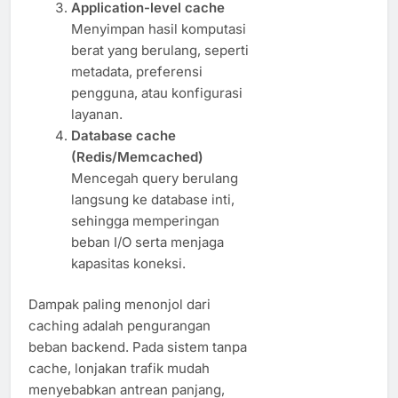
Application-level cache
Menyimpan hasil komputasi
berat yang berulang, seperti
metadata, preferensi
pengguna, atau konfigurasi
layanan.
Database cache
(Redis/Memcached)
Mencegah query berulang
langsung ke database inti,
sehingga memperingan
beban I/O serta menjaga
kapasitas koneksi.
Dampak paling menonjol dari
caching adalah pengurangan
beban backend. Pada sistem tanpa
cache, lonjakan trafik mudah
menyebabkan antrean panjang,