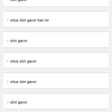
situs slot gacor hari ini
slot gacor
situs slot gacor
situs slot gacor
slot gacor