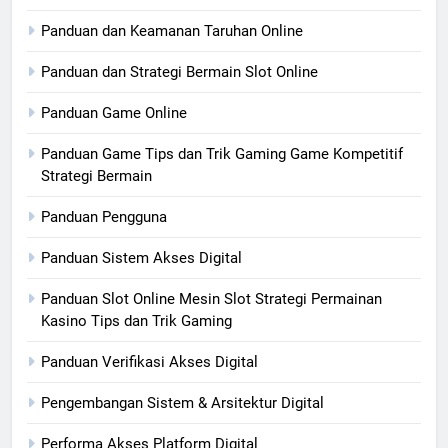
Panduan dan Keamanan Taruhan Online
Panduan dan Strategi Bermain Slot Online
Panduan Game Online
Panduan Game Tips dan Trik Gaming Game Kompetitif
Strategi Bermain
Panduan Pengguna
Panduan Sistem Akses Digital
Panduan Slot Online Mesin Slot Strategi Permainan
Kasino Tips dan Trik Gaming
Panduan Verifikasi Akses Digital
Pengembangan Sistem & Arsitektur Digital
Performa Akses Platform Digital