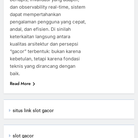
dan observability real-time, sistem
dapat mempertahankan
pengalaman pengguna yang cepat,
andal, dan efisien. Di sinilah
keterkaitan langsung antara
kualitas arsitektur dan persepsi
“gacor” terbentuk: bukan karena
kebetulan, tetapi karena fondasi
teknis yang dirancang dengan
baik.
Read More
situs link slot gacor
slot gacor