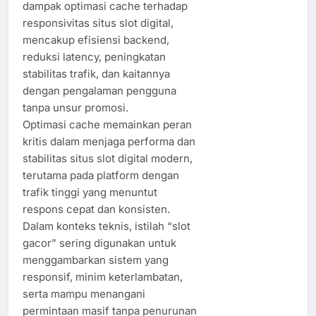
dampak optimasi cache terhadap
responsivitas situs slot digital,
mencakup efisiensi backend,
reduksi latency, peningkatan
stabilitas trafik, dan kaitannya
dengan pengalaman pengguna
tanpa unsur promosi.
Optimasi cache memainkan peran
kritis dalam menjaga performa dan
stabilitas situs slot digital modern,
terutama pada platform dengan
trafik tinggi yang menuntut
respons cepat dan konsisten.
Dalam konteks teknis, istilah “slot
gacor” sering digunakan untuk
menggambarkan sistem yang
responsif, minim keterlambatan,
serta mampu menangani
permintaan masif tanpa penurunan