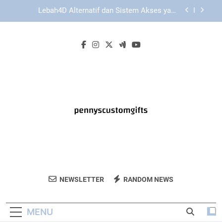
Dirancang Lebih Mudah
Skip
Panduan Cek Akses Slot Lebah4D Sebelum
to
Digunakan agar Lebih Aman, Stabil, dan Mudah
content
Dipahami
LAE138 Login dengan Tampilan Mobile yang
Lebih Praktis untuk Akses Aman
Slot Lebah4D dan Tampilan Antarmuka yang
Mudah Dipahami
Lebah4D Alternatif dan Sistem Akses yang
Dirancang Lebih Mudah
Panduan Cek Akses Slot Lebah4D Sebelum
Digunakan agar Lebih Aman, Stabil, dan Mudah
Dipahami
LAE138 Login dengan Tampilan Mobile yang
Lebih Praktis untuk Akses Aman
Penny's Custom
Temukan Hadiah Kustom Unik Di Penny’s
NEWSLETTER
RANDOM NEWS
Gifts
Custom Gifts. Berbagai Pilihan Untuk Acara
Spesial Anda.
MENU