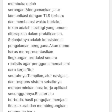
membuka celah
serangan.Mengamankan jalur
komunikasi dengan TLS terbaru
dan membatasi waktu berlaku
token adalah strategi yang umum
diterapkan dalam praktik aman.
Selanjutnya adalah konsistensi
pengalaman pengguna.Akun demo
harus merepresentasikan
lingkungan produksi secara
realistis agar pengguna memahami
cara kerja fitur
seutuhnya.Tampilan, alur navigasi,
dan respons sistem sebaiknya
mencerminkan cara kerja aplikasi
sesungguhnya.Bila terlalu
berbeda, hasil pengujian menjadi
tidak akurat dan membingungkan
pengguna baru.