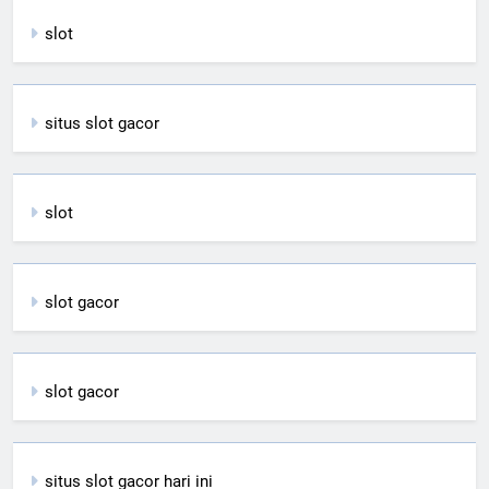
slot
situs slot gacor
slot
slot gacor
slot gacor
situs slot gacor hari ini