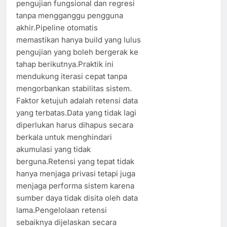
pengujian fungsional dan regresi
tanpa mengganggu pengguna
akhir.Pipeline otomatis
memastikan hanya build yang lulus
pengujian yang boleh bergerak ke
tahap berikutnya.Praktik ini
mendukung iterasi cepat tanpa
mengorbankan stabilitas sistem.
Faktor ketujuh adalah retensi data
yang terbatas.Data yang tidak lagi
diperlukan harus dihapus secara
berkala untuk menghindari
akumulasi yang tidak
berguna.Retensi yang tepat tidak
hanya menjaga privasi tetapi juga
menjaga performa sistem karena
sumber daya tidak disita oleh data
lama.Pengelolaan retensi
sebaiknya dijelaskan secara