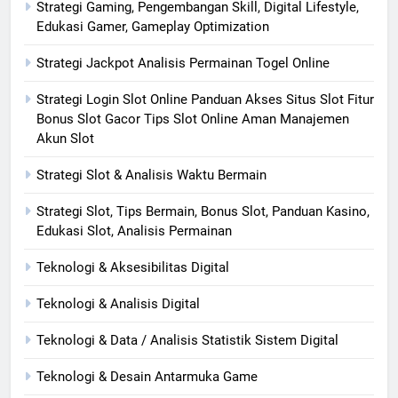
Strategi Gaming, Pengembangan Skill, Digital Lifestyle,
Edukasi Gamer, Gameplay Optimization
Strategi Jackpot Analisis Permainan Togel Online
Strategi Login Slot Online Panduan Akses Situs Slot Fitur
Bonus Slot Gacor Tips Slot Online Aman Manajemen
Akun Slot
Strategi Slot & Analisis Waktu Bermain
Strategi Slot, Tips Bermain, Bonus Slot, Panduan Kasino,
Edukasi Slot, Analisis Permainan
Teknologi & Aksesibilitas Digital
Teknologi & Analisis Digital
Teknologi & Data / Analisis Statistik Sistem Digital
Teknologi & Desain Antarmuka Game