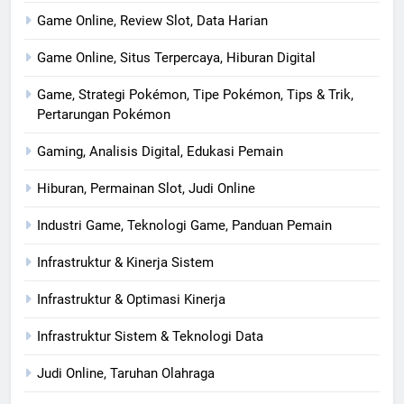
Game Online, Review Slot, Data Harian
Game Online, Situs Terpercaya, Hiburan Digital
Game, Strategi Pokémon, Tipe Pokémon, Tips & Trik,
Pertarungan Pokémon
Gaming, Analisis Digital, Edukasi Pemain
Hiburan, Permainan Slot, Judi Online
Industri Game, Teknologi Game, Panduan Pemain
Infrastruktur & Kinerja Sistem
Infrastruktur & Optimasi Kinerja
Infrastruktur Sistem & Teknologi Data
Judi Online, Taruhan Olahraga