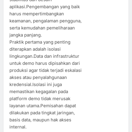
aplikasi.Pengembangan yang baik
harus mempertimbangkan
keamanan, pengalaman pengguna,
serta kemudahan pemeliharaan
jangka panjang.
Praktik pertama yang penting
diterapkan adalah isolasi
lingkungan.Data dan infrastruktur
untuk demo harus dipisahkan dari
produksi agar tidak terjadi eskalasi
akses atau penyalahgunaan
kredensial.Isolasi ini juga
memastikan kegagalan pada
platform demo tidak merusak
layanan utama.Pemisahan dapat
dilakukan pada tingkat jaringan,
basis data, maupun hak akses
internal.