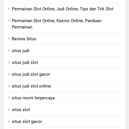
Permainan Slot Online, Judi Online, Tips dan Trik Slot
Permainan Slot Online, Kasino Online, Panduan
Permainan
Review Situs
situs judi
situs judi slot
situs judi slot gacor
situs judi slot online
situs resmi terpercaya
situs slot
situs slot gacor