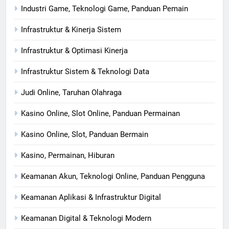
Industri Game, Teknologi Game, Panduan Pemain
Infrastruktur & Kinerja Sistem
Infrastruktur & Optimasi Kinerja
Infrastruktur Sistem & Teknologi Data
Judi Online, Taruhan Olahraga
Kasino Online, Slot Online, Panduan Permainan
Kasino Online, Slot, Panduan Bermain
Kasino, Permainan, Hiburan
Keamanan Akun, Teknologi Online, Panduan Pengguna
Keamanan Aplikasi & Infrastruktur Digital
Keamanan Digital & Teknologi Modern