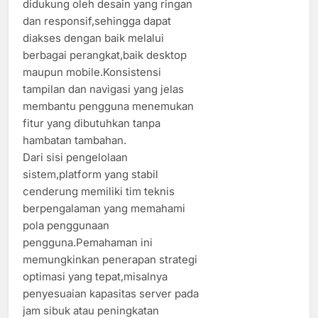
didukung oleh desain yang ringan
dan responsif,sehingga dapat
diakses dengan baik melalui
berbagai perangkat,baik desktop
maupun mobile.Konsistensi
tampilan dan navigasi yang jelas
membantu pengguna menemukan
fitur yang dibutuhkan tanpa
hambatan tambahan.
Dari sisi pengelolaan
sistem,platform yang stabil
cenderung memiliki tim teknis
berpengalaman yang memahami
pola penggunaan
pengguna.Pemahaman ini
memungkinkan penerapan strategi
optimasi yang tepat,misalnya
penyesuaian kapasitas server pada
jam sibuk atau peningkatan