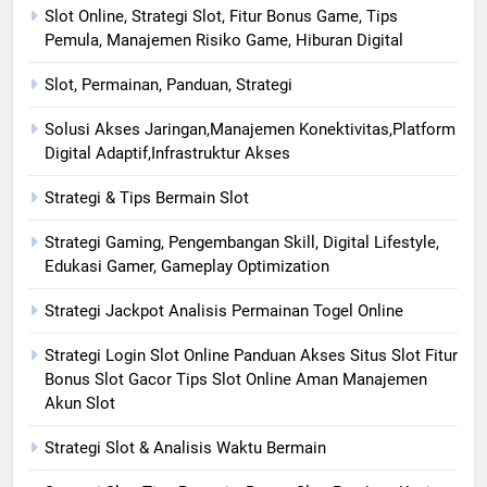
Slot Online, Strategi Slot, Fitur Bonus Game, Tips
Pemula, Manajemen Risiko Game, Hiburan Digital
Slot, Permainan, Panduan, Strategi
Solusi Akses Jaringan,Manajemen Konektivitas,Platform
Digital Adaptif,Infrastruktur Akses
Strategi & Tips Bermain Slot
Strategi Gaming, Pengembangan Skill, Digital Lifestyle,
Edukasi Gamer, Gameplay Optimization
Strategi Jackpot Analisis Permainan Togel Online
Strategi Login Slot Online Panduan Akses Situs Slot Fitur
Bonus Slot Gacor Tips Slot Online Aman Manajemen
Akun Slot
Strategi Slot & Analisis Waktu Bermain