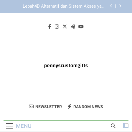
Skip
Panduan Cek Akses Slot Lebah4D Sebelum
to
Digunakan agar Lebih Aman, Stabil, dan Mudah
Dipahami
content
LAE138 Login dengan Tampilan Mobile yang
Lebih Praktis untuk Akses Aman
Slot Lebah4D dan Tampilan Antarmuka yang
Mudah Dipahami
Lebah4D Alternatif dan Sistem Akses yang
Dirancang Lebih Mudah
Panduan Cek Akses Slot Lebah4D Sebelum
Digunakan agar Lebih Aman, Stabil, dan Mudah
Dipahami
LAE138 Login dengan Tampilan Mobile yang
Lebih Praktis untuk Akses Aman
Penny's Custom
Temukan Hadiah Kustom Unik Di Penny’s
NEWSLETTER
RANDOM NEWS
Gifts
Custom Gifts. Berbagai Pilihan Untuk Acara
Spesial Anda.
MENU