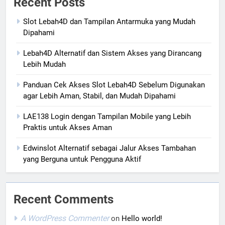
Recent Posts
Slot Lebah4D dan Tampilan Antarmuka yang Mudah
Dipahami
Lebah4D Alternatif dan Sistem Akses yang Dirancang
Lebih Mudah
Panduan Cek Akses Slot Lebah4D Sebelum Digunakan
agar Lebih Aman, Stabil, dan Mudah Dipahami
LAE138 Login dengan Tampilan Mobile yang Lebih
Praktis untuk Akses Aman
Edwinslot Alternatif sebagai Jalur Akses Tambahan
yang Berguna untuk Pengguna Aktif
Recent Comments
A WordPress Commenter
on
Hello world!