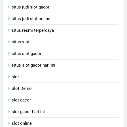
situs judi slot gacor
situs judi slot online
situs resmi terpercaya
situs slot
situs slot gacor
situs slot gacor hari ini
slot
Slot Demo
slot gacor
slot gacor hari ini
slot online