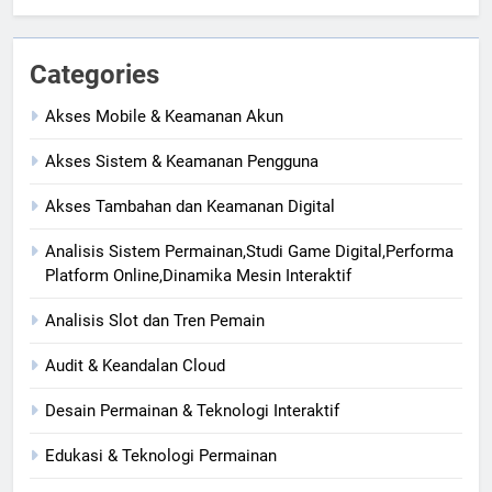
Categories
Akses Mobile & Keamanan Akun
Akses Sistem & Keamanan Pengguna
Akses Tambahan dan Keamanan Digital
Analisis Sistem Permainan,Studi Game Digital,Performa
Platform Online,Dinamika Mesin Interaktif
Analisis Slot dan Tren Pemain
Audit & Keandalan Cloud
Desain Permainan & Teknologi Interaktif
Edukasi & Teknologi Permainan