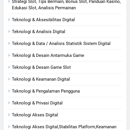
Strategi Slot, Tips Bermain, Bonus Slot, Panduan Kasino,
Edukasi Slot, Analisis Permainan
Teknologi & Aksesibilitas Digital
Teknologi & Analisis Digital
Teknologi & Data / Analisis Statistik Sistem Digital
Teknologi & Desain Antarmuka Game
Teknologi & Desain Game Slot
Teknologi & Keamanan Digital
Teknologi & Pengalaman Pengguna
Teknologi & Privasi Digital
Teknologi Akses Digital
Teknologi Akses Digital,Stabilitas Platform,Keamanan