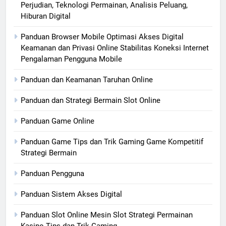
Perjudian, Teknologi Permainan, Analisis Peluang,
Hiburan Digital
Panduan Browser Mobile Optimasi Akses Digital
Keamanan dan Privasi Online Stabilitas Koneksi Internet
Pengalaman Pengguna Mobile
Panduan dan Keamanan Taruhan Online
Panduan dan Strategi Bermain Slot Online
Panduan Game Online
Panduan Game Tips dan Trik Gaming Game Kompetitif
Strategi Bermain
Panduan Pengguna
Panduan Sistem Akses Digital
Panduan Slot Online Mesin Slot Strategi Permainan
Kasino Tips dan Trik Gaming