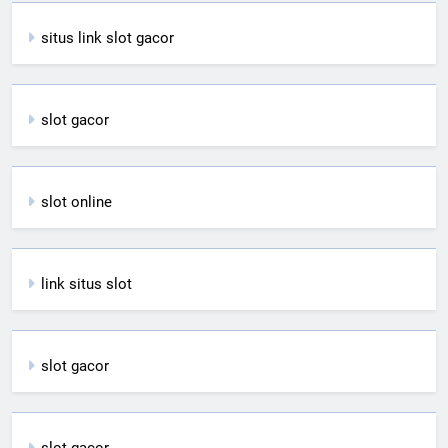
situs link slot gacor
slot gacor
slot online
link situs slot
slot gacor
slot gacor