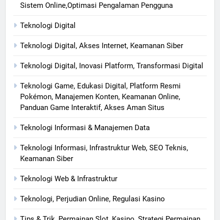
Sistem Online,Optimasi Pengalaman Pengguna
Teknologi Digital
Teknologi Digital, Akses Internet, Keamanan Siber
Teknologi Digital, Inovasi Platform, Transformasi Digital
Teknologi Game, Edukasi Digital, Platform Resmi
Pokémon, Manajemen Konten, Keamanan Online,
Panduan Game Interaktif, Akses Aman Situs
Teknologi Informasi & Manajemen Data
Teknologi Informasi, Infrastruktur Web, SEO Teknis,
Keamanan Siber
Teknologi Web & Infrastruktur
Teknologi, Perjudian Online, Regulasi Kasino
Tips & Trik, Permainan Slot, Kasino, Strategi Permainan