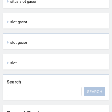
situs slot gacor
slot gacor
slot gacor
slot
Search
SEARCH